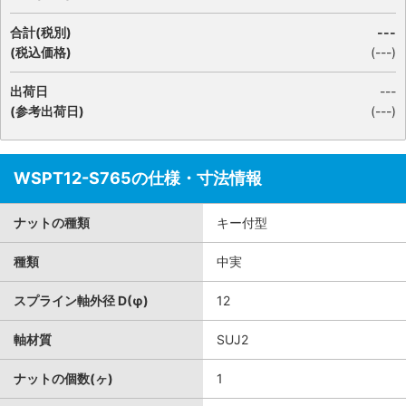
合計(税別)
---
(税込価格)
(
---
)
出荷日
---
(参考出荷日)
(---)
WSPT12-S765の仕様・寸法情報
ナットの種類
キー付型
種類
中実
スプライン軸外径 D(φ)
12
軸材質
SUJ2
ナットの個数(ヶ)
1