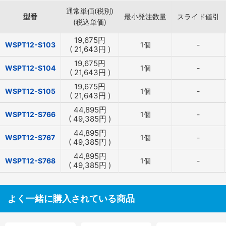
通常単価(税別)
型番
最小発注数量
スライド値引
(税込単価)
19,675
円
WSPT12-S103
1個
-
(
21,643
円
)
19,675
円
WSPT12-S104
1個
-
(
21,643
円
)
19,675
円
WSPT12-S105
1個
-
(
21,643
円
)
44,895
円
WSPT12-S766
1個
-
(
49,385
円
)
44,895
円
WSPT12-S767
1個
-
(
49,385
円
)
44,895
円
WSPT12-S768
1個
-
(
49,385
円
)
よく一緒に購入されている商品