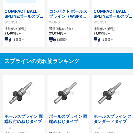
COMPACT BALL
コンパクト ボールス
COMPACT BALL
SPLINEボールスプ
プライン（WSPKシ
SPLINEボールスプ
ライン(WSPTFシリ
リーズ）
ライン（WSPFLシ
WONST
WONST
WONST
ーズ)
リーズ）
通常価格(税別)：
通常価格(税別)：
通常価格(税別)：
21,465
円
～
23,014
円
～
21,655
円
～
18
日目～
13
日目～
13
日目～
スプラインの売れ筋ランキング
ボールスプライン 両
ボールスプライン 両
ボールスプライン ス
端段付めねじタイプ
端めねじタイプ
タンダードタイプ
ミスミ
ミスミ
ミスミ