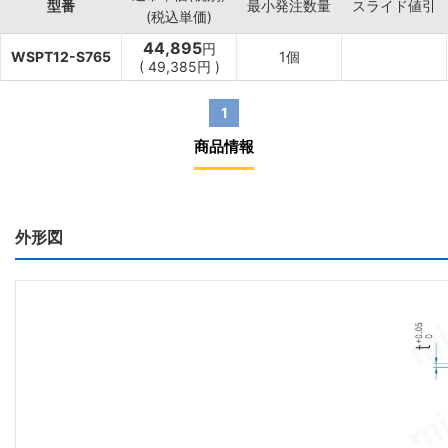
型番
最小発注数量
スライド値引
(税込単価)
44,895
円
WSPT12-S765
1個
(
49,385
円
)
1
商品情報
外形図