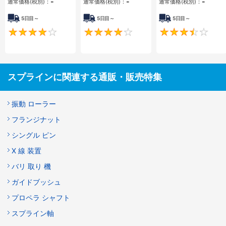
-
-
-
通常価格(税別)：
通常価格(税別)：
通常価格(税別)：
5日目～
5日目～
5日目～
4
4.3
スプラインに関連する通販・販売特集
振動 ローラー
フランジナット
シングル ピン
X 線 装置
バリ 取り 機
ガイドブッシュ
プロペラ シャフト
スプライン軸