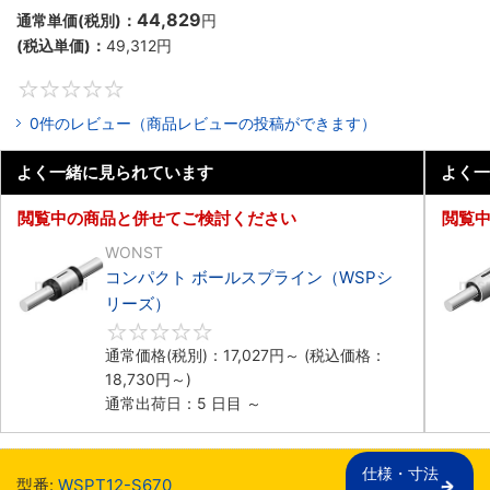
44,829
通常単価(税別)：
円
(税込単価)：
49,312
円
0
0件のレビュー（商品レビューの投稿ができます）
よく一緒に見られています
よく一
閲覧中の商品と併せてご検討ください
閲覧
WONST
コンパクト ボールスプライン（WSPシ
リーズ）
0
通常価格(税別)：
17,027
円
～
(税込価格：
18,730
円
～)
通常出荷日：5 日目 ～
仕様・寸法

型番:
WSPT12-S670