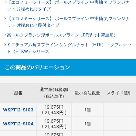
【エコノミーシリーズ】 ボールスプライン 中実軸 丸フランジナ
ット 片端めねじタイプ
【エコノミーシリーズ】 ボールスプライン 中実軸 丸フランジナ
ット 片端おねじ段付タイプ
高トルクフランジ形ボールスプライン LBF形（中荷重形）
ミニチュア六角スプライン シングルナット（HTK）・ダブルナッ
ト（HTKW）シリーズ
この商品のバリエーション
通常単価(税別)
型番
最小発注数量
スライド値引
(税込単価)
19,675
円
WSPT12-S103
1個
-
(
21,643
円
)
19,675
円
WSPT12-S104
1個
-
(
21,643
円
)
19,675
円