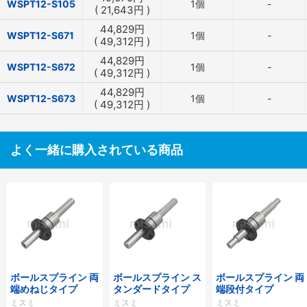
WSPT12-S105
1個
-
(
21,643
円
)
44,829
円
WSPT12-S671
1個
-
(
49,312
円
)
44,829
円
WSPT12-S672
1個
-
(
49,312
円
)
44,829
円
WSPT12-S673
1個
-
(
49,312
円
)
よく一緒に購入されている商品
ボールスプライン 両
ボールスプライン ス
ボールスプライン 両
端めねじタイプ
タンダードタイプ
端段付タイプ
ミスミ
ミスミ
ミスミ