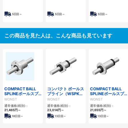
5日目～
5日目～
5日目～
この商品を見た人は、こんな商品も見ています
COMPACT BALL
コンパクト ボールス
COMPACT BALL
SPLINEボールスプ
プライン（WSPKシ
SPLINEボールスプ
ライン(WSPTFシリ
リーズ）
ライン（WSPFLシ
WONST
WONST
WONST
ーズ)
リーズ）
通常価格(税別)：
通常価格(税別)：
通常価格(税別)：
21,465
円
～
23,014
円
～
21,655
円
～
18
日目～
13
日目～
13
日目～