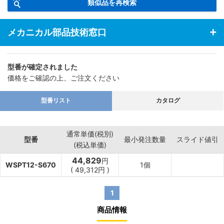
類似品を再検索
メカニカル部品技術窓口
型番が確定されました
価格をご確認の上、ご注文ください
型番リスト
カタログ
通常単価(税別)
型番
最小発注数量
スライド値引
(税込単価)
44,829
円
WSPT12-S670
1個
(
49,312
円
)
1
商品情報