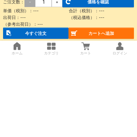
ご注文数：
価格を確認
-
+
単価（税別）：
---
合計（税別）：
---
出荷日：
---
（税込価格）：
---
（参考出荷日）：
---
今すぐ注文
カートへ追加
ホーム
カテゴリ
カート
ログイン