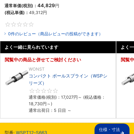
44,829
通常単価(税別)：
円
(税込単価)：
49,312
円
0
0件のレビュー（商品レビューの投稿ができます）
よく一緒に見られています
よく一
閲覧中の商品と併せてご検討ください
閲覧
WONST
コンパクト ボールスプライン（WSPシ
リーズ）
0
通常価格(税別)：
17,027
円
～
(税込価格：
18,730
円
～)
通常出荷日：5 日目 ～
仕様・寸法

型番:
WSPT12-S663