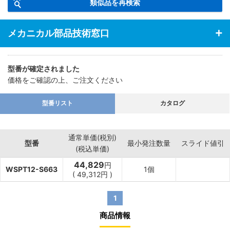
類似品を再検索
メカニカル部品技術窓口
型番が確定されました
価格をご確認の上、ご注文ください
型番リスト
カタログ
通常単価(税別)
型番
最小発注数量
スライド値引
(税込単価)
44,829
円
WSPT12-S663
1個
(
49,312
円
)
1
商品情報