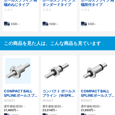
ボールスプライン 両
ボールスプライン ス
ボールスプライン 両
端めねじタイプ
タンダードタイプ
端段付タイプ
ミスミ
ミスミ
ミスミ
5日目～
5日目～
5日目～
この商品を見た人は、こんな商品も見ています
COMPACT BALL
コンパクト ボールス
COMPACT BALL
SPLINEボールスプ
プライン（WSPKシ
SPLINEボールスプ
ライン(WSPTFシリ
リーズ）
ライン（WSPFLシ
WONST
WONST
WONST
ーズ)
リーズ）
通常価格(税別)：
通常価格(税別)：
通常価格(税別)：
21,465
円
～
23,014
円
～
21,655
円
～