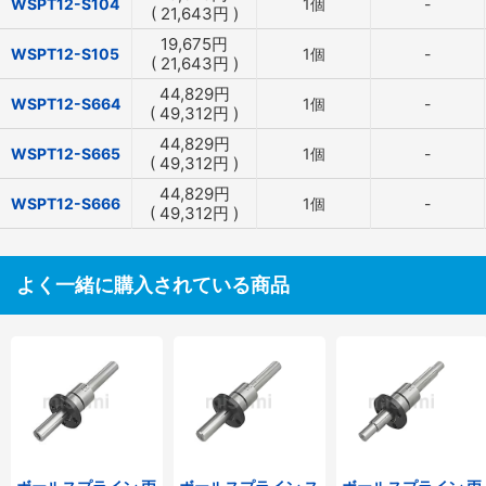
WSPT12-S104
1個
-
(
21,643
円
)
19,675
円
WSPT12-S105
1個
-
(
21,643
円
)
44,829
円
WSPT12-S664
1個
-
(
49,312
円
)
44,829
円
WSPT12-S665
1個
-
(
49,312
円
)
44,829
円
WSPT12-S666
1個
-
(
49,312
円
)
よく一緒に購入されている商品