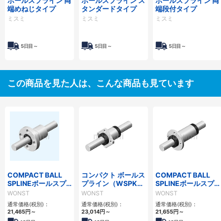
ボールスプライン 両
ボールスプライン ス
ボールスプライン 両
端めねじタイプ
タンダードタイプ
端段付タイプ
ミスミ
ミスミ
ミスミ
5日目～
5日目～
5日目～
この商品を見た人は、こんな商品も見ています
COMPACT BALL
コンパクト ボールス
COMPACT BALL
SPLINEボールスプ
プライン（WSPKシ
SPLINEボールスプ
ライン(WSPTFシリ
リーズ）
ライン（WSPFLシ
WONST
WONST
WONST
ーズ)
リーズ）
通常価格(税別)：
通常価格(税別)：
通常価格(税別)：
21,465
円
～
23,014
円
～
21,655
円
～