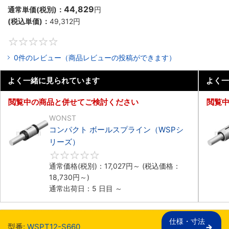
44,829
通常単価(税別)：
円
(税込単価)：
49,312
円
0
0件のレビュー（商品レビューの投稿ができます）
よく一緒に見られています
よく一
閲覧中の商品と併せてご検討ください
閲覧
WONST
コンパクト ボールスプライン（WSPシ
リーズ）
0
通常価格(税別)：
17,027
円
～
(税込価格：
18,730
円
～)
通常出荷日：5 日目 ～
仕様・寸法

型番:
WSPT12-S660