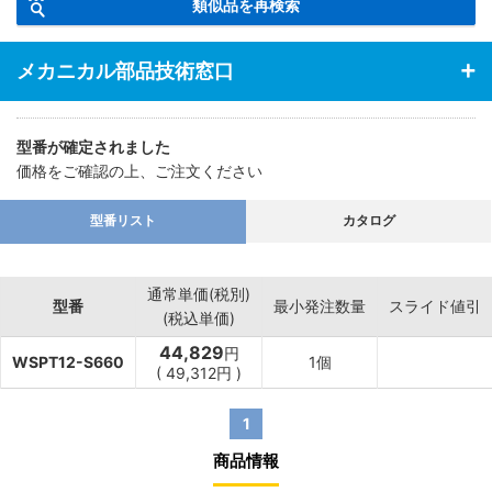
類似品を再検索
メカニカル部品技術窓口
型番が確定されました
価格をご確認の上、ご注文ください
型番リスト
カタログ
通常単価(税別)
型番
最小発注数量
スライド値引
(税込単価)
44,829
円
WSPT12-S660
1個
(
49,312
円
)
1
商品情報