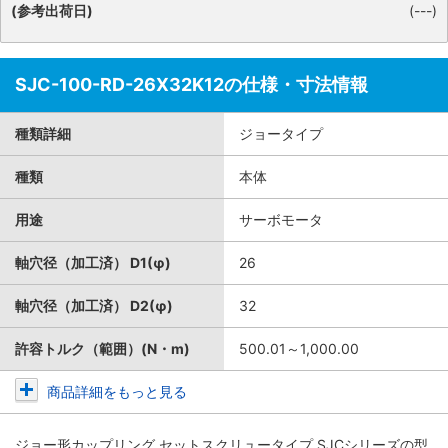
(参考出荷日)
(---)
SJC-100-RD-26X32K12の仕様・寸法情報
種類詳細
ジョータイプ
種類
本体
用途
サーボモータ
軸穴径（加工済） D1(φ)
26
軸穴径（加工済） D2(φ)
32
許容トルク（範囲）(N・m)
500.01～1,000.00
商品詳細をもっと見る
ジョー形カップリング セットスクリュータイプ SJCシリーズ
の型