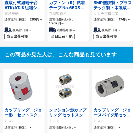
直取付式組端子台
カプトン（R）粘着
BMP型鉄製・プラス
ATK/ATJK組端シリ
テープ No.650S 長
チック製・木製取付
ーズ
さ20m
ベース
東洋技研
寺岡製作所
タカチ電機工業
通常価格(税別)：
265
円
～
通常価格(税別)：
通常価格(税別)：
174
円
～
1,267
円
～
在庫品1日目～
在庫品1日目～
在庫品1日目～
当日出荷可能
当日出荷可能
当日出荷可能
この商品を見た人は、こんな商品も見ています
カップリング ジョ
クッション形カップ
カップリング ジョ
ー形 セットスクリ
リング セットスクリ
ースパイダ形セット
ュータイプ
ュータイプ/クラン
スクリュー・キー溝
ミスミ
ミスミ
ミスミ
ピング
タイプ
通常価格(税別)：
-
通常価格(税別)：
-
通常価格(税別)：
-