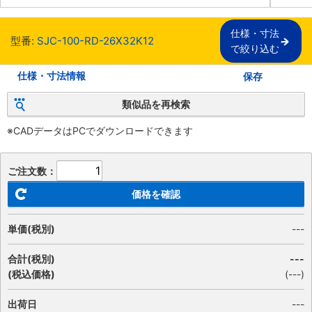
仕様・寸法

型番:
SJC-100-RD-26X32K12
で絞り込む
仕様・寸法情報
保存
類似品を再検索
※CADデータはPCでダウンロードできます
ご注文数：
価格を確認
単価(税別)
---
合計(税別)
---
(税込価格)
(
---
)
出荷日
---