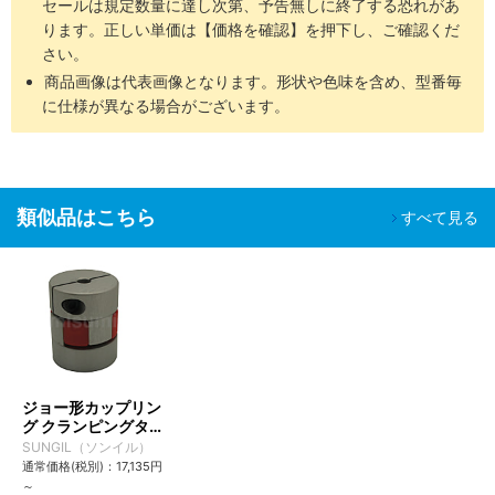
セールは規定数量に達し次第、予告無しに終了する恐れがあ
ります。正しい単価は【価格を確認】を押下し、ご確認くだ
さい。
商品画像は代表画像となります。形状や色味を含め、型番毎
に仕様が異なる場合がございます。
類似品はこちら
すべて見る
ジョー形カップリン
グ クランピングタイ
プ SJC・SJCA・
SUNGIL（ソンイル）
SJCB
通常価格(税別)：
17,135
円
～