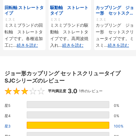
回転軸 ストレートタ
駆動軸 ストレート
カップリング ジョ
イプ
タイプ
ー形 セットスクリ
ュータイプ
ミスミ
ミスミ
ミスミ
ミスミブランドの回
ミスミブランドの駆
カップリング ジョ
転軸 ストレートタ
動軸 ストレートタ
ー形 セットスクリ
イプです。各種追加
イプです。高周波焼
ュータイプです。ミ
工に
...
続きを読む
入れ
...
続きを読む
スミ
...
続きを読む
ジョー形カップリング セットスクリュータイプ
SJCシリーズのレビュー
3.0
3
平均満足度
1件のレビュー
星5
0%
星4
0%
星3
100%