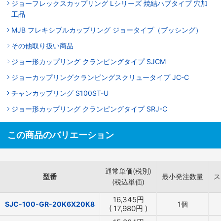
ジョーフレックスカップリング Lシリーズ 焼結ハブタイプ 穴加
工品
MJB フレキシブルカップリング ジョータイプ（ブッシング）
その他取り扱い商品
ジョー形カップリング クランピングタイプ SJCM
ジョーカップリングクランピングスクリュータイプ JC-C
チャンカップリング S100ST-U
ジョー形カップリング クランピングタイプ SRJ-C
この商品のバリエーション
通常単価(税別)
型番
最小発注数量
ス
(税込単価)
16,345
円
SJC-100-GR-20K6X20K8
1個
(
17,980
円
)