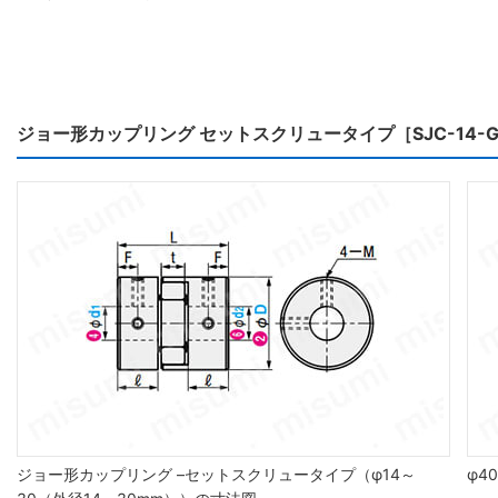
ジョー形カップリング セットスクリュータイプ［SJC-14
ジョー形カップリング –セットスクリュータイプ（φ14～
φ4