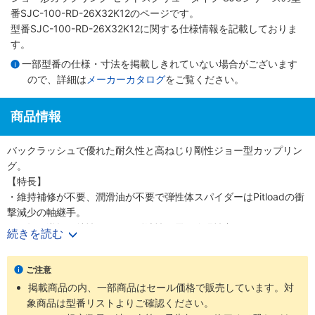
番SJC-100-RD-26X32K12のページです。
型番SJC-100-RD-26X32K12に関する仕様情報を記載しておりま
す。
一部型番の仕様・寸法を掲載しきれていない場合がございます
ので、詳細は
メーカーカタログ
をご覧ください。
商品情報
バックラッシュで優れた耐久性と高ねじり剛性ジョー型カップリン
グ。
【特長】
・維持補修が不要、潤滑油が不要で弾性体スパイダーはPitloadの衝
撃減少の軸継手。
・正転／逆転の特性が同一で耐油性、電気絶縁性良。
続きを読む
・ハブ内径ホール加工によってバランシングを最適化。
【用途】
ご注意
・伝動機器、位置制御・ポジショニングテーブル、ロボットシステ
掲載商品の内、一部商品はセール価格で販売しています。対
ム、医療機器、サーボモーターに最適。
象商品は型番リストよりご確認ください。