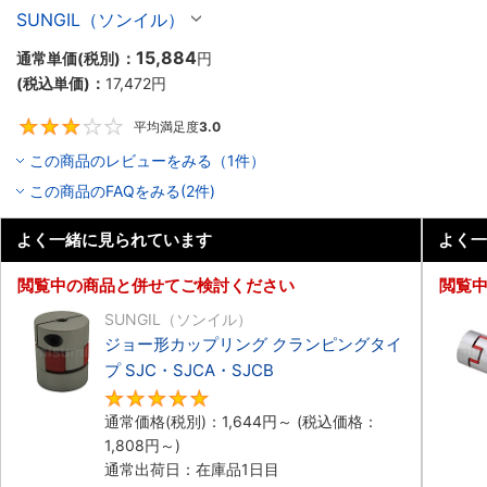
SJCシリーズ
SUNGIL（ソンイル）
15,884
通常単価(税別)：
円
(税込単価)：
17,472
円
平均満足度
3.0
3
この商品のレビューをみる（1件）
この商品のFAQをみる(2件)
よく一緒に見られています
よく一
閲覧中の商品と併せてご検討ください
閲覧
SUNGIL（ソンイル）
ジョー形カップリング クランピングタイ
プ SJC・SJCA・SJCB
5
通常価格(税別)：
1,644
円
～
(税込価格：
1,808
円
～)
通常出荷日：在庫品1日目