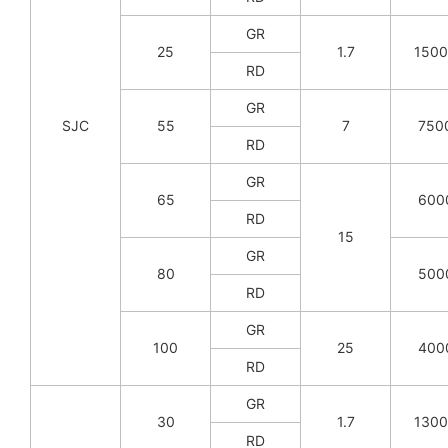
GR
25
1.7
150
RD
GR
SJC
55
7
750
RD
GR
65
600
RD
15
GR
80
500
RD
GR
100
25
400
RD
GR
30
1.7
130
RD