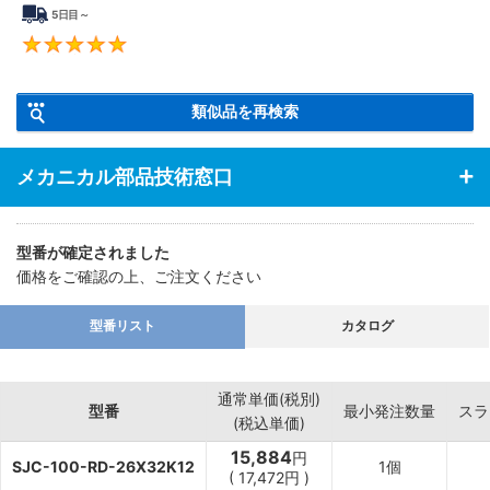
5日目～
5
類似品を再検索
メカニカル部品技術窓口
型番が確定されました
価格をご確認の上、ご注文ください
型番リスト
カタログ
通常単価(税別)
型番
最小発注数量
スラ
(税込単価)
15,884
円
SJC-100-RD-26X32K12
1個
(
17,472
円
)