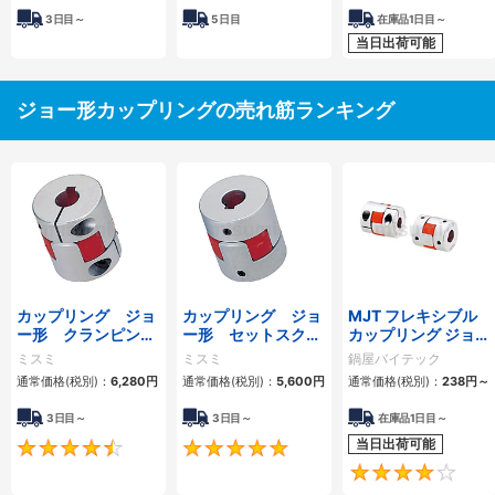
3
日目～
5
日目
在庫品1日目～
当日出荷可能
ジョー形カップリングの売れ筋ランキング
カップリング ジョ
カップリング ジョ
MJT フレキシブル
ー形 クランピング
ー形 セットスクリ
カップリング ジョー
タイプ
ュータイプ
タイプ
ミスミ
ミスミ
鍋屋バイテック
通常価格(税別)：
6,280
円
通常価格(税別)：
5,600
円
通常価格(税別)：
238
円
～
3日目～
3日目～
在庫品1日目～
当日出荷可能
4.5
5