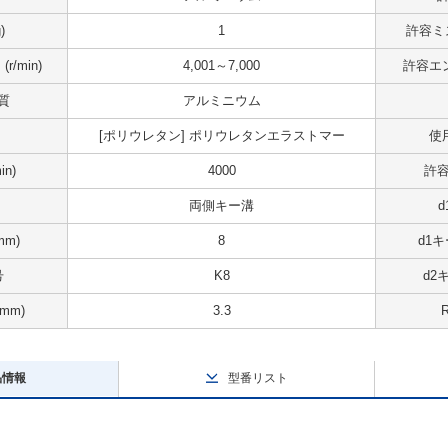
)
1
許容ミ
/min)
4,001～7,000
許容エン
質
アルミニウム
[ポリウレタン] ポリウレタンエラストマー
使
n)
4000
許容
両側キー溝
mm)
8
d1キ
号
K8
d2
mm)
3.3
品情報
型番リスト