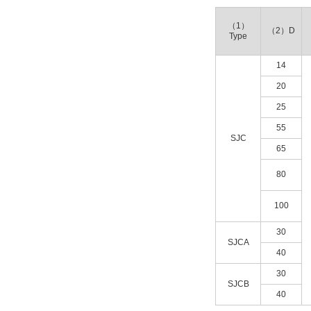
解除
（1）
（2）D
Type
d2キー溝記号
14
K8
20
解除
25
55
d2キー溝幅b2(mm)
SJC
65
8
80
解除
100
d2キー溝高さt2(mm)
30
3.3
SJCA
40
解除
30
SJCB
タイプ
40