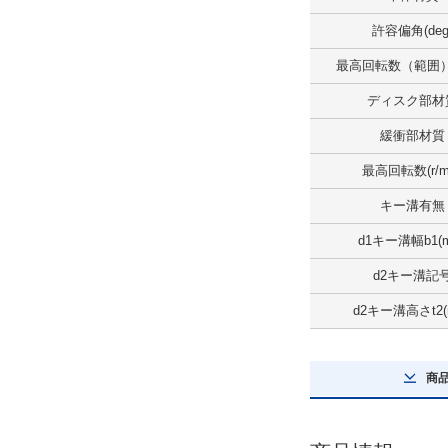
0.1
許容偏角(deg
解除
最高回転数（範囲）(r
最高回転数（範囲）(r/min)
ディスク部材
4,001～7,000
緩衝部材質
解除
最高回転数(r/mi
許容エンドプレイ(±)(mm)
キー溝有無
-0.6～+2.0
d1キー溝幅b1(
解除
d2キー溝記
d2キー溝高さt2(
ディスク部材質
アルミニウム
商
解除
特性