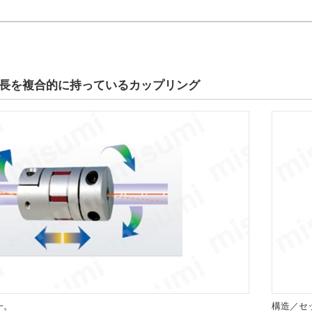
長を複合的に持っているカップリング
一。
構造／セ