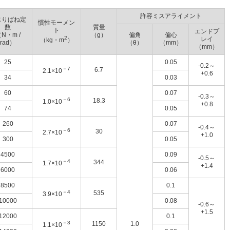
許容ミスアライメント
じりばね定
慣性モーメン
数
質量
ト
エンドプ
N・m /
（g）
偏角
偏心
2
レイ
（kg・m
）
rad）
（θ）
（mm）
（mm）
25
0.05
-0.2～
－7
6.7
2.1×10
+0.6
34
0.03
60
0.07
-0.3～
－6
18.3
1.0×10
+0.8
74
0.05
260
0.07
-0.4～
－6
30
2.7×10
+1.0
300
0.05
4500
0.09
-0.5～
－4
344
1.7×10
+1.4
6000
0.06
8500
0.1
－4
535
3.9×10
10000
0.08
-0.6～
+1.5
12000
0.1
－3
1150
1.0
1.1×10