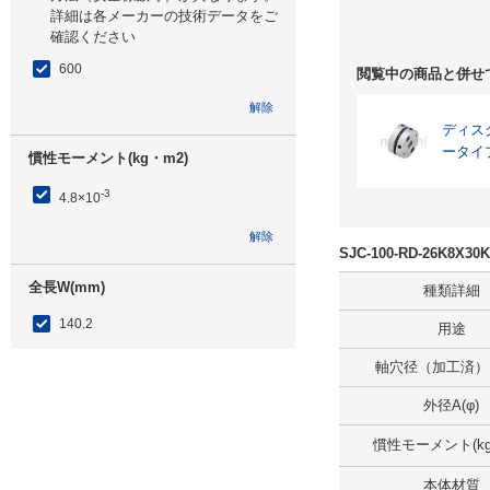
詳細は各メーカーの技術データをご
確認ください
600
閲覧中の商品と併せ
解除
ディス
ータイ
慣性モーメント(kg・m2)
-3
4.8×10
解除
SJC-100-RD-26K8
全長W(mm)
種類詳細
140.2
用途
軸穴径（加工済） D
外形図/複数選択する(1)
解除
外径A(φ)
慣性モーメント(kg
許容偏心(mm)
本体材質