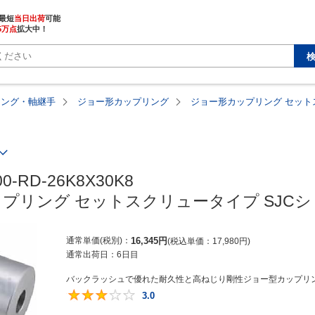
最短
当日出荷
5万点
拡大中！
リング・軸継手
ジョー形カップリング
ジョー形カップリング セット
00-RD-26K8X30K8

プリング セットスクリュータイプ SJC
通常単価(税別)
16,345
円
税込単価
17,980
円
通常出荷日：
6日目
バックラッシュで優れた耐久性と高ねじり剛性ジョー型カップリン
3.0
3