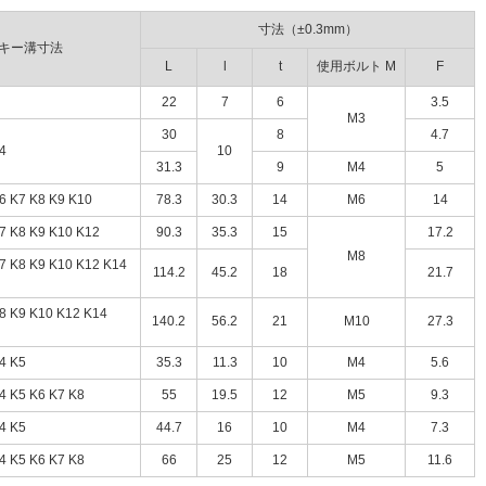
寸法（±0.3mm）
）キー溝寸法
L
l
t
使用ボルト M
F
22
7
6
3.5
M3
30
8
4.7
4
10
31.3
9
M4
5
K7 K8 K9 K10
78.3
30.3
14
M6
14
K8 K9 K10 K12
90.3
35.3
15
17.2
M8
8 K9 K10 K12 K14
114.2
45.2
18
21.7
K9 K10 K12 K14
140.2
56.2
21
M10
27.3
 K5
35.3
11.3
10
M4
5.6
K5 K6 K7 K8
55
19.5
12
M5
9.3
 K5
44.7
16
10
M4
7.3
K5 K6 K7 K8
66
25
12
M5
11.6