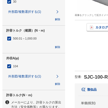
30
外形図/複数選択する(1)
画像をクリックして拡大イメ
解除
カタログ
許容トルク（範囲）(N・m)
500.01～1,000.00
解除
外径A(φ)
104
SJC-100-
外形図/複数選択する(1)
型番
:
解除
類似品
許容トルク(N・m)
メーカーにより、許容トルクの算出
単価(税別)
方法（安全係数等）が異なります。