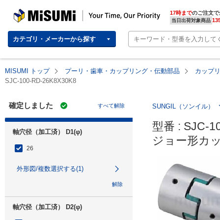
MISUMI | Your Time, Our Priority
17時まで
のご注文で
13
当日出荷対象商品
カテゴリ・メーカーから探す
MISUMI トップ
プーリ・歯車・カップリング・伝動部品
カップ
SJC-100-RD-26K8X30K8
確定しました
すべて解除
SUNGIL（ソンイル）
型番 : SJC-1
軸穴径（加工済） D1(φ)
ジョー形カッ
26
外形図/複数選択する(1)
解除
軸穴径（加工済） D2(φ)