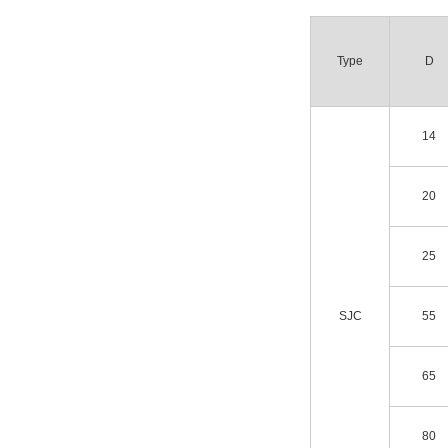
SJC-100
Type
D
CAD
2D
14
出荷日
すべて
20
6日以内
25
SJC
55
65
80