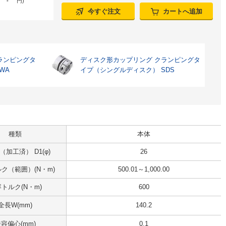
-
円
)
今すぐ注文
カートへ追加
ランピングタ
ディスク形カップリング クランピングタ
WA
イプ（シングルディスク） SDS
種類
本体
加工済） D1(φ)
26
ク（範囲）(N・m)
500.01～1,000.00
トルク(N・m)
600
全長W(mm)
140.2
容偏心(mm)
0.1