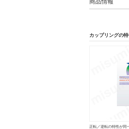
商品情報
バックラッシ0
高捻り剛性
振動吸収
カップリングの特
緩衝部材質
ポリウレタン
ポリウレタンエラス
トマー
解除
使用温度範囲(℃)
-20～120
解除
最高回転数(r/min)
4000
正転／逆転の特性が同