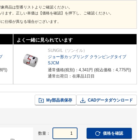
対象商品は型番リストよりご確認ください。
あります。正しい単価は【価格を確認】を押下し、ご確認ください。
毎に仕様が異なる場合がございます。
よく一緒に見られています
SUNGIL（ソンイル）
プ
ジョー形カップリング クランピングタイプ
SJCM
8
円
)
通常価格(税別)：
4,341
円
(税込価格：
4,775
円
)
通常出荷日：在庫品1日目
My部品表保存
CADデータダウンロード
数量：
価格を確認