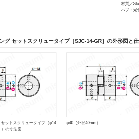
材質／Sl
ハブ：光
グ セットスクリュータイプ［SJC-14-GR］の外形図と
–セットスクリュータイプ（φ14
φ40（外径40mm）
m））の寸法図