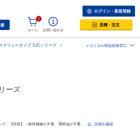
ログイン・新規登録
0
見積・注文
検索
カート
お問い合わせ
スクリュータイプ SJCシリーズ
メカニカル部品技術窓口
シリーズ
グ。【特長】・維持補修が不要、潤滑油が不要...
詳細を確認