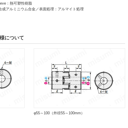
eeve：熱可塑性樹脂
合成アルミニウム合金／表面処理：アルマイト処理
仕様について
φ55～100（外径55～100mm）