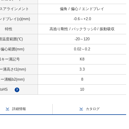
スアラインメント
偏角 / 偏心 / エンドプレイ
ドプレイ(±)(mm)
-0.6～+2.0
特性
高捻り剛性 / バックラッシ0 / 振動吸収
用温度範囲(℃)
-20～120
偏心範囲(mm)
0.02～0.2
d1キー溝記号
K8
ー溝高さt1(mm)
3.3
キー溝幅b2(mm)
8
RoHS
10
?
詳細情報
カタログ