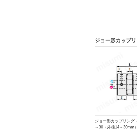
解除
キー溝有無
両側キー溝
ジョー形カップリン
解除
d1キー溝記号
K8
解除
d1キー溝幅b1(mm)
8
解除
ジョー形カップリング 
d1キー溝高さt1(mm)
～30（外径14～30m
3.3