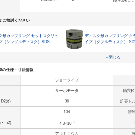
(参考出荷日：
てご検討ください
ク形カップリング セットスクリュ
ディスク形カップリング ク
プ（シングルディスク）SDS
イプ（ダブルディスク） SD
－閉じる
X30K8の仕様・寸法情報
ジョータイプ
サーボモータ
軸穴径（
2(φ)
30
許容トル
104
許容
-3
・m2)
4.8×10
アルミニウム
許