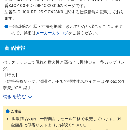
番SJC-100-RD-26K10X28K9のページです。
型番SJC-100-RD-26K10X28K9に関する仕様情報を記載しており
ます。
一部型番の仕様・寸法を掲載しきれていない場合がございます
ので、詳細は
メーカーカタログ
をご覧ください。
商品情報
バックラッシュで優れた耐久性と高ねじり剛性ジョー型カップリン
グ。
【特長】
・維持補修が不要、潤滑油が不要で弾性体スパイダーはPitloadの衝
撃減少の軸継手。
・正転／逆転の特性が同一で耐油性、電気絶縁性良。
続きを読む
・ハブ内径ホール加工によってバランシングを最適化。
【用途】
ご注意
・伝動機器、位置制御・ポジショニングテーブル、ロボットシステ
掲載商品の内、一部商品はセール価格で販売しています。対
ム、医療機器、サーボモーターに最適。
象商品は型番リストよりご確認ください。