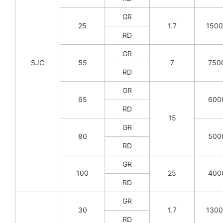
GR
25
1.7
150
RD
GR
SJC
55
7
750
RD
GR
65
600
RD
15
GR
80
500
RD
GR
100
25
400
RD
GR
30
1.7
130
RD