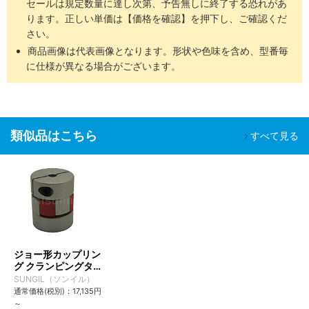
セールは規定数量に達し次第、予告無しに終了する恐れがあ
ります。正しい単価は【価格を確認】を押下し、ご確認くだ
さい。
商品画像は代表画像となります。形状や色味を含め、型番毎
に仕様が異なる場合がございます。
類似品はこちら
すべて見る
ジョー形カップリン
グ クランピングタイ
プ SJC・SJCA・
SUNGIL（ソンイル）
SJCB
通常価格(税別)：
17,135
円
～