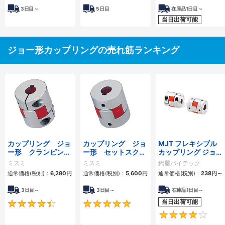
3
日目～
5
日目
在庫品1日目～
当日出荷可能
ジョー形カップリングの売れ筋ランキング
カップリング ジョ
カップリング ジョ
MJT フレキシブル
ー形 クランピング
ー形 セットスクリ
カップリング ジョー
タイプ
ュータイプ
タイプ
ミスミ
ミスミ
鍋屋バイテック
通常価格(税別)：
6,280
円
通常価格(税別)：
5,600
円
通常価格(税別)：
238
円
～
3日目～
3日目～
在庫品1日目～
当日出荷可能
4.5
5