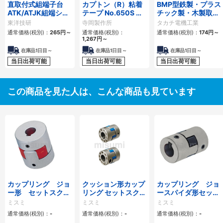
直取付式組端子台
カプトン（R）粘着
BMP型鉄製・プラス
ATK/ATJK組端シリ
テープ No.650S 長
チック製・木製取付
ーズ
さ20m
ベース
東洋技研
寺岡製作所
タカチ電機工業
通常価格(税別)：
265
円
～
通常価格(税別)：
通常価格(税別)：
174
円
～
1,267
円
～
在庫品1日目～
在庫品1日目～
在庫品1日目～
当日出荷可能
当日出荷可能
当日出荷可能
この商品を見た人は、こんな商品も見ています
カップリング ジョ
クッション形カップ
カップリング ジョ
ー形 セットスクリ
リング セットスクリ
ースパイダ形セット
ュータイプ
ュータイプ/クラン
スクリュー・キー溝
ミスミ
ミスミ
ミスミ
ピング
タイプ
通常価格(税別)：
-
通常価格(税別)：
-
通常価格(税別)：
-