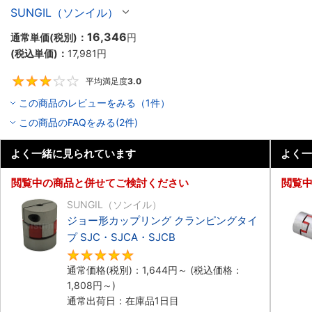
SJCシリーズ
SUNGIL（ソンイル）
16,346
通常単価(税別)：
円
(税込単価)：
17,981
円
平均満足度
3.0
3
この商品のレビューをみる（1件）
この商品のFAQをみる(2件)
よく一緒に見られています
よく一
閲覧中の商品と併せてご検討ください
閲覧
SUNGIL（ソンイル）
ジョー形カップリング クランピングタイ
プ SJC・SJCA・SJCB
5
通常価格(税別)：
1,644
円
～
(税込価格：
1,808
円
～)
通常出荷日：在庫品1日目