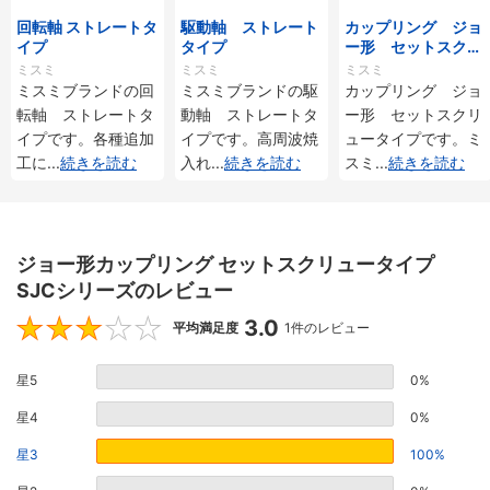
回転軸 ストレートタ
駆動軸 ストレート
カップリング ジョ
イプ
タイプ
ー形 セットスクリ
ュータイプ
ミスミ
ミスミ
ミスミ
ミスミブランドの回
ミスミブランドの駆
カップリング ジョ
転軸 ストレートタ
動軸 ストレートタ
ー形 セットスクリ
イプです。各種追加
イプです。高周波焼
ュータイプです。ミ
工に
...
続きを読む
入れ
...
続きを読む
スミ
...
続きを読む
ジョー形カップリング セットスクリュータイプ
SJCシリーズのレビュー
3.0
3
平均満足度
1件のレビュー
星5
0%
星4
0%
星3
100%