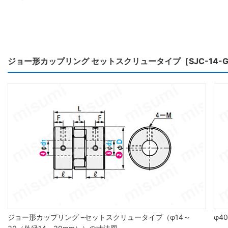
ジョー形カップリング セットスクリュータイプ［SJC-14
ジョー形カップリング –セットスクリュータイプ（φ14～
φ4