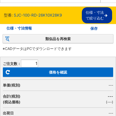
仕様・寸法

型番:
SJC-100-RD-26K10X28K9
で絞り込む
仕様・寸法情報
保存
類似品を再検索
※CADデータはPCでダウンロードできます
ご注文数：
価格を確認
単価(税別)
---
合計(税別)
---
(税込価格)
(
---
)
出荷日
---