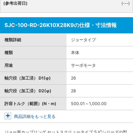
(参考出荷日)
(---)
SJC-100-RD-26K10X28K9の仕様・寸法情報
種類詳細
ジョータイプ
種類
本体
用途
サーボモータ
軸穴径（加工済） D1(φ)
26
軸穴径（加工済） D2(φ)
28
許容トルク（範囲）(N・m)
500.01～1,000.00
商品詳細をもっと見る
ジョー形カップリング セットスクリュータイプ SJCシリーズ
の型