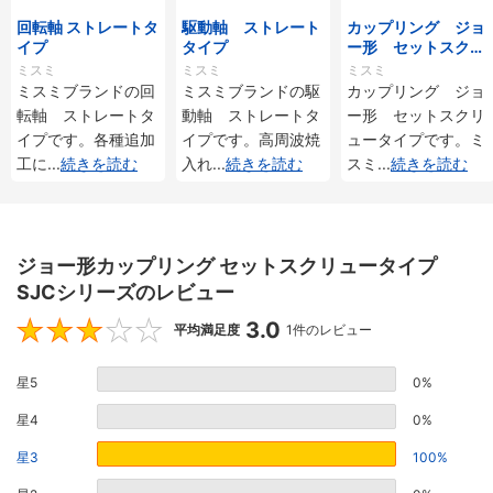
回転軸 ストレートタ
駆動軸 ストレート
カップリング ジョ
イプ
タイプ
ー形 セットスクリ
ュータイプ
ミスミ
ミスミ
ミスミ
ミスミブランドの回
ミスミブランドの駆
カップリング ジョ
転軸 ストレートタ
動軸 ストレートタ
ー形 セットスクリ
イプです。各種追加
イプです。高周波焼
ュータイプです。ミ
工に
...
続きを読む
入れ
...
続きを読む
スミ
...
続きを読む
ジョー形カップリング セットスクリュータイプ
SJCシリーズのレビュー
3.0
3
平均満足度
1件のレビュー
星5
0%
星4
0%
星3
100%