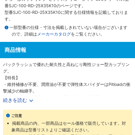
番SJC-100-RD-25X35K10のページです。
型番SJC-100-RD-25X35K10に関する仕様情報を記載しておりま
す。
一部型番の仕様・寸法を掲載しきれていない場合がございます
ので、詳細は
メーカーカタログ
をご覧ください。
商品情報
バックラッシュで優れた耐久性と高ねじり剛性ジョー型カップリン
グ。
【特長】
・維持補修が不要、潤滑油が不要で弾性体スパイダーはPitloadの衝
撃減少の軸継手。
・正転／逆転の特性が同一で耐油性、電気絶縁性良。
続きを読む
・ハブ内径ホール加工によってバランシングを最適化。
【用途】
ご注意
・伝動機器、位置制御・ポジショニングテーブル、ロボットシステ
掲載商品の内、一部商品はセール価格で販売しています。対
ム、医療機器、サーボモーターに最適。
象商品は型番リストよりご確認ください。