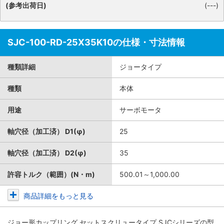
(参考出荷日)
(---)
SJC-100-RD-25X35K10の仕様・寸法情報
種類詳細
ジョータイプ
種類
本体
用途
サーボモータ
軸穴径（加工済） D1(φ)
25
軸穴径（加工済） D2(φ)
35
許容トルク（範囲）(N・m)
500.01～1,000.00
商品詳細をもっと見る
ジョー形カップリング セットスクリュータイプ SJCシリーズ
の型