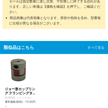
セールは規定数量に達し次第、予告無しに終了する恐れがあ
ります。正しい単価は【価格を確認】を押下し、ご確認くだ
さい。
商品画像は代表画像となります。形状や色味を含め、型番毎
に仕様が異なる場合がございます。
類似品はこちら
すべて見る
ジョー形カップリン
グ クランピングタイ
プ SJC・SJCA・
SUNGIL（ソンイル）
SJCB
通常価格(税別)：
17,135
円
～