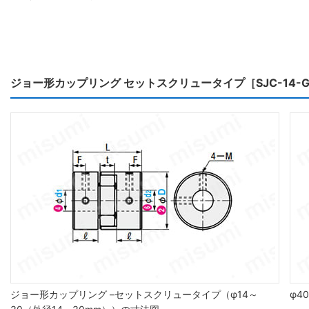
ジョー形カップリング セットスクリュータイプ［SJC-14
ジョー形カップリング –セットスクリュータイプ（φ14～
φ4