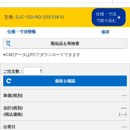
仕様・寸法

型番:
SJC-100-RD-25X35K10
で絞り込む
仕様・寸法情報
保存
類似品を再検索
※CADデータはPCでダウンロードできます
ご注文数：
価格を確認
単価(税別)
---
合計(税別)
---
(税込価格)
(
---
)
出荷日
---