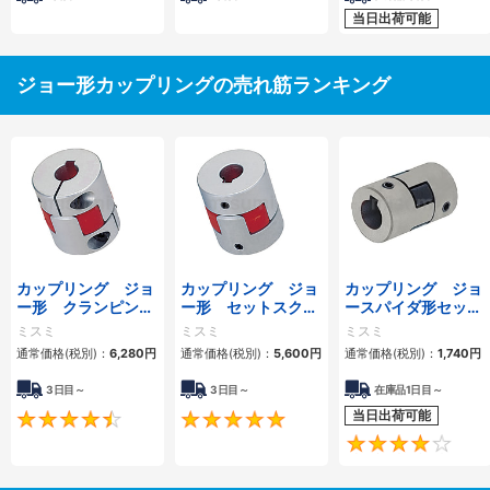
当日出荷可能
ジョー形カップリングの売れ筋ランキング
カップリング ジョ
カップリング ジョ
カップリング ジョ
ー形 クランピング
ー形 セットスクリ
ースパイダ形セット
タイプ
ュータイプ
スクリュー・キー溝
ミスミ
ミスミ
ミスミ
タイプ
通常価格(税別)：
6,280
円
通常価格(税別)：
5,600
円
通常価格(税別)：
1,740
円
3日目～
3日目～
在庫品1日目～
当日出荷可能
4.5
5