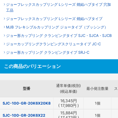
ジョーフレックスカップリング Lシリーズ 焼結ハブタイプ 穴加
工品
ジョーフレックスカップリング Lシリーズ 焼結ハブタイプ
MJB フレキシブルカップリング ジョータイプ（ブッシング）
ジョー形カップリング クランピングタイプ SJC・SJCA・SJCB
ジョーカップリングクランピングスクリュータイプ JC-C
ジョー形カップリング クランピングタイプ SRJ-C
この商品のバリエーション
通常単価(税別)
型番
最小発注数量
ス
(税込単価)
16,345
円
SJC-100-GR-20K6X20K8
1個
(
17,980
円
)
15,884
円
SJC-100-GR-20K6X22
1個
(
17,472
円
)