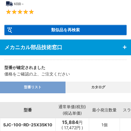
5日目～
5
類似品を再検索
メカニカル部品技術窓口
型番が確定されました
価格をご確認の上、ご注文ください
型番リスト
カタログ
通常単価(税別)
型番
最小発注数量
スラ
(税込単価)
15,884
円
SJC-100-RD-25X35K10
1個
(
17,472
円
)