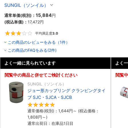
SJCシリーズ
SUNGIL（ソンイル）
15,884
通常単価(税別)：
円
(税込単価)：
17,472
円
平均満足度
3.0
3
この商品のレビューをみる（1件）
この商品のFAQをみる(2件)
よく一緒に見られています
よく一
閲覧中の商品と併せてご検討ください
閲覧
SUNGIL（ソンイル）
ジョー形カップリング クランピングタイ
プ SJC・SJCA・SJCB
5
通常価格(税別)：
1,644
円
～
(税込価格：
1,808
円
～)
通常出荷日：在庫品1日目