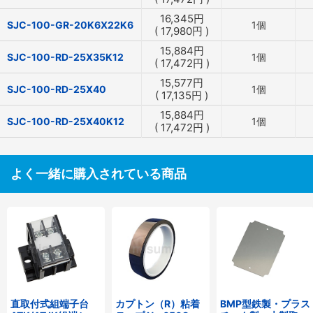
16,345
円
SJC-100-GR-20K6X22K6
1個
(
17,980
円
)
15,884
円
SJC-100-RD-25X35K12
1個
(
17,472
円
)
15,577
円
SJC-100-RD-25X40
1個
(
17,135
円
)
15,884
円
SJC-100-RD-25X40K12
1個
(
17,472
円
)
よく一緒に購入されている商品
直取付式組端子台
カプトン（R）粘着
BMP型鉄製・プラス