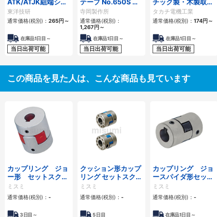
ATK/ATJK組端シリ
テープ No.650S 長
チック製・木製取付
ーズ
さ20m
ベース
東洋技研
寺岡製作所
タカチ電機工業
通常価格(税別)：
265
円
～
通常価格(税別)：
通常価格(税別)：
174
円
～
1,267
円
～
在庫品1日目～
在庫品1日目～
在庫品1日目～
当日出荷可能
当日出荷可能
当日出荷可能
この商品を見た人は、こんな商品も見ています
カップリング ジョ
クッション形カップ
カップリング ジョ
ー形 セットスクリ
リング セットスクリ
ースパイダ形セット
ュータイプ
ュータイプ/クラン
スクリュー・キー溝
ミスミ
ミスミ
ミスミ
ピング
タイプ
通常価格(税別)：
-
通常価格(税別)：
-
通常価格(税別)：
-
3
日目～
5
日目
在庫品1日目～