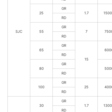
GR
25
1.7
150
RD
GR
SJC
55
7
750
RD
GR
65
600
RD
15
GR
80
500
RD
GR
100
25
400
RD
GR
30
1.7
130
RD