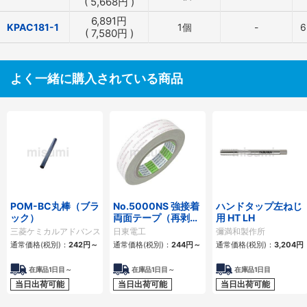
(
5,668
円
)
6,891
円
KPAC181-1
1個
-
6
(
7,580
円
)
よく一緒に購入されている商品
POM-BC丸棒（ブラ
No.5000NS 強接着
ハンドタップ左ねじ
ック）
両面テープ（再剥離
用 HT LH
タイプ）
三菱ケミカルアドバンスドマテリアルズ(旧クオドラントポリペンコジャパン)
日東電工
彌満和製作所
通常価格(税別)：
242
円
～
通常価格(税別)：
244
円
～
通常価格(税別)：
3,204
円
在庫品1日目～
在庫品1日目～
在庫品1日目
当日出荷可能
当日出荷可能
当日出荷可能