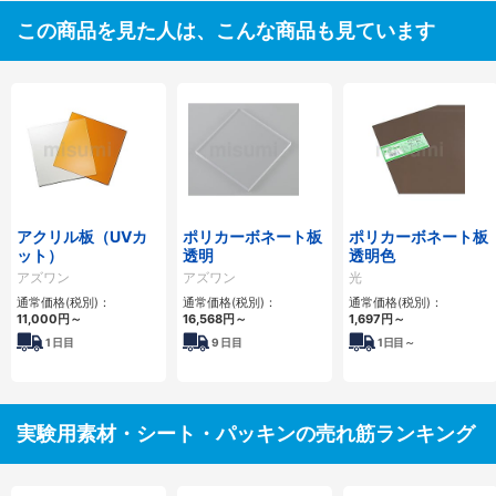
この商品を見た人は、こんな商品も見ています
アクリル板（UVカ
ポリカーボネート板
ポリカーボネート板
ット）
透明
透明色
アズワン
アズワン
光
通常価格(税別)：
通常価格(税別)：
通常価格(税別)：
11,000
円
～
16,568
円
～
1,697
円
～
1
日目
9
日目
1
日目～
実験用素材・シート・パッキンの売れ筋ランキング