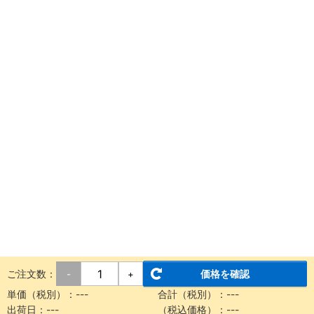
ご注文数：
価格を確認
-
+
単価（税別）：
---
合計（税別）：
---
出荷日：
---
（税込価格）：
---