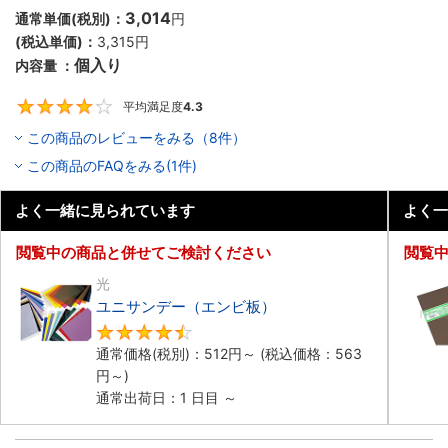
3,014
通常単価(税別)：
円
(税込単価)：
3,315
円
個入り
内容量 ：
平均満足度
4.3
4.3
この商品のレビューをみる（8件）
この商品のFAQをみる(1件)
よく一緒に見られています
よく一
閲覧中の商品と併せてご検討ください
閲覧
光
ユニサンデー（エンビ板）
4.4
通常価格(税別)：
512
円
～
(税込価格：
563
円
～)
通常出荷日：1 日目 ～