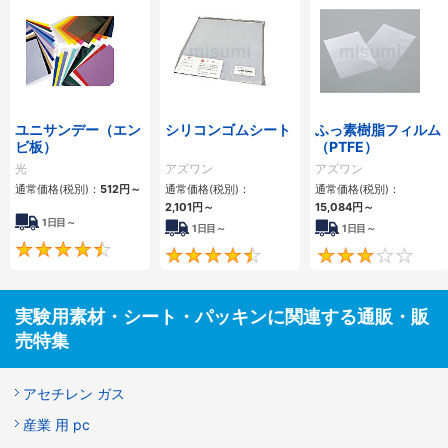
ユニサンデー（エン
シリコンゴムシート
ふっ素樹脂フィルム
ビ板）
（PTFE）
光
アズワン
アズワン
通常価格(税別)：
512
円
～
通常価格(税別)：
通常価格(税別)：
2,101
円
～
15,084
円
～
1日目～
1日目～
1日目～
4.4
4.5
実験用素材・シート・パッキンに関連する通販・販
売特集
アセチレン ガス
産業 用 pc