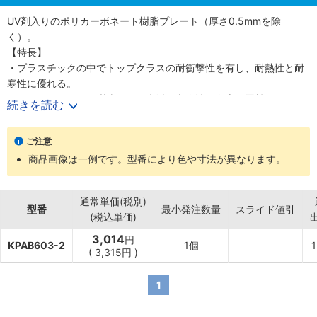
UV剤入りのポリカーボネート樹脂プレート（厚さ0.5mmを除
く）。
【特長】
・プラスチックの中でトップクラスの耐衝撃性を有し、耐熱性と耐
寒性に優れる。
・ポリカーボネート樹脂により生活の安全性の向上に貢献。
続きを読む
・厚さ0.5mmを除きUV剤入りで耐候性が優れる。
【用途】
ご注意
・建築資材
商品画像は一例です。型番により色や寸法が異なります。
・パーティション
・ドアパネル
・室内建具、ガラスの代用
通常単価(税別)
・カーポート
型番
最小発注数量
スライド値引
(税込単価)
3,014
円
KPAB603-2
1個
1
(
3,315
円
)
1