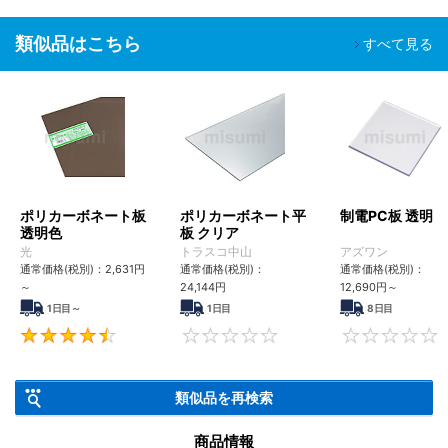
類似品はこちら
すべて見る
ポリカーボネート板
ポリカーボネート平
制電PC板 透明
透明色
板 クリア
光
トラスコ中山
アズワン
通常価格(税別)：
2,631
円
通常価格(税別)：
通常価格(税別)：
～
24,144
円
12,690
円
～
1日目～
1日目
8日目
4.6
0
類似品を再検索
商品情報