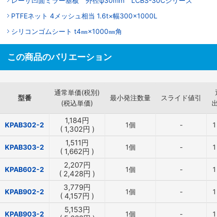
レーザ凹面ミラー基板 外径φ30mm LCBS-30Cシリーズ
PTFEネット 4メッシュ相当 1.6t×幅300×1000L
シリコンゴムシート t4㎜×1000㎜角
この商品のバリエーション
通常単価(税別)
型番
最小発注数量
スライド値引
(税込単価)
1,184
円
KPAB302-2
1個
-
1
(
1,302
円
)
1,511
円
KPAB303-2
1個
-
1
(
1,662
円
)
2,207
円
KPAB602-2
1個
-
1
(
2,428
円
)
3,779
円
KPAB902-2
1個
-
1
(
4,157
円
)
5,153
円
KPAB903-2
1個
-
1