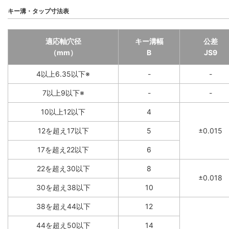
キー溝・タップ寸法表
適応軸穴径
キー溝幅
公差
（mm）
B
JS9
4以上6.35以下※
-
-
7以上9以下※
-
-
10以上12以下
4
12を超え17以下
5
±0.015
17を超え22以下
6
22を超え30以下
8
±0.018
30を超え38以下
10
38を超え44以下
12
44を超え50以下
14