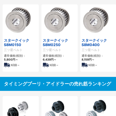
スタークイック
スタークイック
スタークイック
S8M0150
S8M0250
S8M0400
三ツ星ベルト
三ツ星ベルト
三ツ星ベルト
通常価格(税別)：
通常価格(税別)：
通常価格(税別)：
5,800
円
～
6,439
円
～
8,159
円
～
5
日目～
5
日目～
5
日目～
タイミングプーリ・アイドラーの売れ筋ランキング