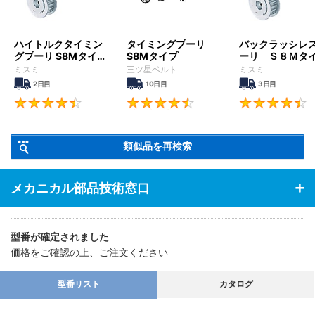
ハイトルクタイミン
タイミングプーリ
バックラッシレ
グプーリ S8Mタイ
S8Mタイプ
ーリ Ｓ８Ｍタ
プ
ミスミ
三ツ星ベルト
ミスミ
2日目
10日目
3日目
4.5
4.6
類似品を再検索
メカニカル部品技術窓口
型番が確定されました
価格をご確認の上、ご注文ください
型番リスト
カタログ