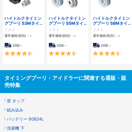
ハイトルクタイミン
ハイトルクタイミン
ハイトルクタイミン
グプーリ S3Mタイ
グプーリ S5Mタイ
グプーリ S8Mタイ
プ
プ
プ
ミスミ
ミスミ
ミスミ
-
-
-
通常価格(税別)：
通常価格(税別)：
通常価格(税別)：
2日目～
2日目～
2日目～
4.5
4.5
タイミングプーリ・アイドラーに関連する通販・販
売特集
逆 タップ
組み込み
バッテリー 60B24L
洗濯機 下