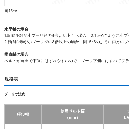
図15-A
水平軸の場合
1.軸間距離が小プーリ径の8倍より小さい場合、図15-Aのように
2.軸間距離が小プーリ径の8倍以上の場合、図15-Bのように両方の
垂直軸の場合
ベルトが自重で下側にはずれやすいので、プーリ下側にはすべてフ
規格表
プーリ寸法表
使用ベルト幅
呼び幅
（mm）
L