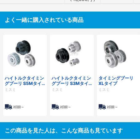
よく一緒に購入されている商品
ハイトルクタイミン
ハイトルクタイミン
タイミングプーリ
グプーリ S5Mタイ
グプーリ S3Mタイ
XLタイプ
プ
プ
ミスミ
ミスミ
ミスミ
2日目～
2日目～
2日目～
この商品を見た人は、こんな商品も見ています