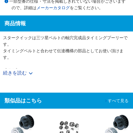
一部型番の仕様・寸法を掲載しきれていない場合がございます
ので、詳細は
メーカーカタログ
をご覧ください。
商品情報
スタークイックは三ツ星ベルトの軸穴完成品タイミングプーリーで
す。
タイミングベルトと合わせて伝達機構の部品としてお使い頂けま
す。
【特徴】
続きを読む
・使用する軸径に合わせて軸穴・キー・タップ加工付きの完成プー
リーを図面無しでご購入頂けます。
・表面処理やフランジカシメ有無も選択でき、様々なニーズに対応
可能です。
類似品はこちら
すべて見る
【用途】
・工作機械、射出成形機などの大型機械からコピー機やプリンター
などのOA機器まで
幅広い装置で使用されています。