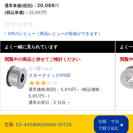
20,088
通常単価(税別)：
円
(税込単価)：
22,097
円
0
0件のレビュー（商品レビューの投稿ができます）
よく一緒に見られています
よく一
閲覧中の商品と併せてご検討ください
閲覧
三ツ星ベルト
スタークイックH100
3
通常価格(税別)：
5,410
円
～
(税込価格：
5,951
円
～)
通常出荷日：5 日目 ～
仕様・寸法

型番:
S3-44S8M0300AX-50T2X
で絞り込む