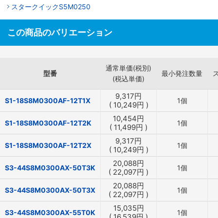
スタークイックS5M0250
この商品のバリエーション
通常単価(税別)
型番
最小発注数量
(税込単価)
9,317
円
S1-18S8M0300AF-12T1X
1個
(
10,249
円
)
10,454
円
S1-18S8M0300AF-12T2K
1個
(
11,499
円
)
9,317
円
S1-18S8M0300AF-12T2X
1個
(
10,249
円
)
20,088
円
S3-44S8M0300AX-50T3K
1個
(
22,097
円
)
20,088
円
S3-44S8M0300AX-50T3X
1個
(
22,097
円
)
15,035
円
S3-44S8M0300AX-55T0K
1個
(
16,539
円
)