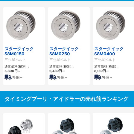
スタークイック
スタークイック
スタークイック
S8M0150
S8M0250
S8M0400
三ツ星ベルト
三ツ星ベルト
三ツ星ベルト
通常価格(税別)：
通常価格(税別)：
通常価格(税別)：
5,800
円
～
6,439
円
～
8,159
円
～
5
日目～
5
日目～
5
日目～
タイミングプーリ・アイドラーの売れ筋ランキング