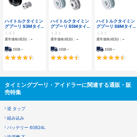
ハイトルクタイミン
ハイトルクタイミン
ハイトルクタイミン
グプーリ S3Mタイ
グプーリ S5Mタイ
グプーリ S8Mタイ
プ
プ
プ
ミスミ
ミスミ
ミスミ
-
-
-
通常価格(税別)：
通常価格(税別)：
通常価格(税別)：
2日目～
2日目～
2日目～
4.5
4.5
タイミングプーリ・アイドラーに関連する通販・販
売特集
逆 タップ
組み込み
バッテリー 60B24L
洗濯機 下