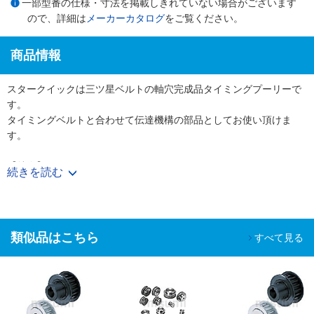
一部型番の仕様・寸法を掲載しきれていない場合がございます
ので、詳細は
メーカーカタログ
をご覧ください。
商品情報
スタークイックは三ツ星ベルトの軸穴完成品タイミングプーリーで
す。
タイミングベルトと合わせて伝達機構の部品としてお使い頂けま
す。
【特徴】
続きを読む
・使用する軸径に合わせて軸穴・キー・タップ加工付きの完成プー
リーを図面無しでご購入頂けます。
・表面処理やフランジカシメ有無も選択でき、様々なニーズに対応
可能です。
類似品はこちら
すべて見る
【用途】
・工作機械、射出成形機などの大型機械からコピー機やプリンター
などのOA機器まで
幅広い装置で使用されています。