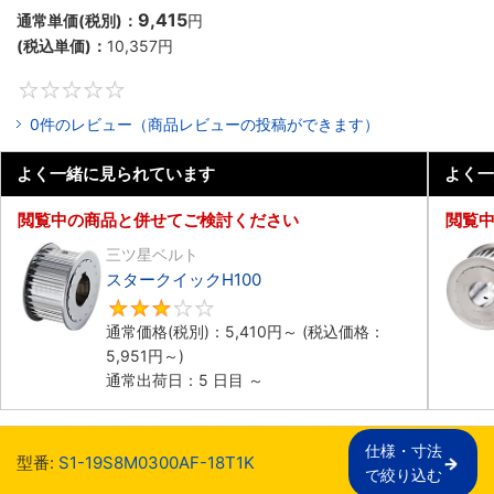
9,415
通常単価(税別)：
円
(税込単価)：
10,357
円
0
0件のレビュー（商品レビューの投稿ができます）
よく一緒に見られています
よく一
閲覧中の商品と併せてご検討ください
閲覧
三ツ星ベルト
スタークイックH100
3
通常価格(税別)：
5,410
円
～
(税込価格：
5,951
円
～)
通常出荷日：5 日目 ～
仕様・寸法

型番:
S1-19S8M0300AF-18T1K
で絞り込む