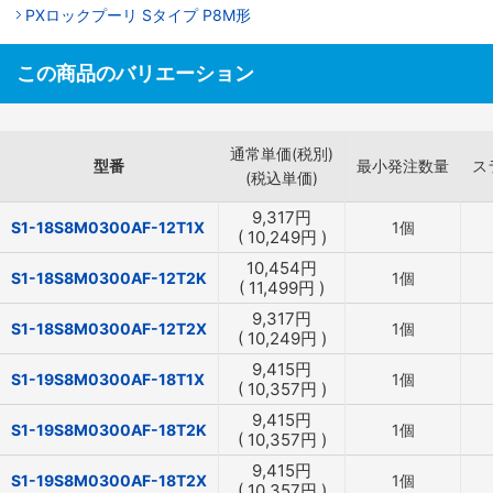
PXロックプーリ Sタイプ P8M形
この商品のバリエーション
通常単価(税別)
型番
最小発注数量
ス
(税込単価)
9,317
円
S1-18S8M0300AF-12T1X
1個
(
10,249
円
)
10,454
円
S1-18S8M0300AF-12T2K
1個
(
11,499
円
)
9,317
円
S1-18S8M0300AF-12T2X
1個
(
10,249
円
)
9,415
円
S1-19S8M0300AF-18T1X
1個
(
10,357
円
)
9,415
円
S1-19S8M0300AF-18T2K
1個
(
10,357
円
)
9,415
円
S1-19S8M0300AF-18T2X
1個
(
10,357
円
)