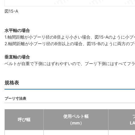
図15-A
水平軸の場合
1.軸間距離が小プーリ径の8倍より小さい場合、図15-Aのように
2.軸間距離が小プーリ径の8倍以上の場合、図15-Bのように両方の
垂直軸の場合
ベルトが自重で下側にはずれやすいので、プーリ下側にはすべてフ
規格表
プーリ寸法表
使用ベルト幅
呼び幅
（mm）
L