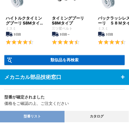
ハイトルクタイミン
タイミングプーリ
バックラッシレ
グプーリ S8Mタイ
S8Mタイプ
ーリ Ｓ８Ｍタ
プ
ミスミ
三ツ星ベルト
ミスミ
3日目
3日目～
3日目
4.5
4.6
類似品を再検索
メカニカル部品技術窓口
型番が確定されました
価格をご確認の上、ご注文ください
型番リスト
カタログ