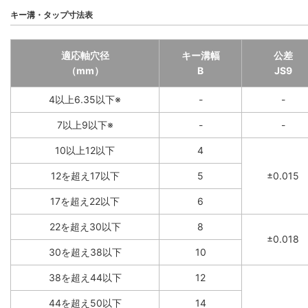
キー溝・タップ寸法表
適応軸穴径
キー溝幅
公差
（mm）
B
JS9
4以上6.35以下※
-
-
7以上9以下※
-
-
10以上12以下
4
12を超え17以下
5
±0.015
17を超え22以下
6
22を超え30以下
8
±0.018
30を超え38以下
10
38を超え44以下
12
44を超え50以下
14