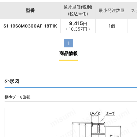
通常単価(税別)
型番
最小発注数量
ス
(税込単価)
9,415
円
S1-19S8M0300AF-18T1K
1個
(
10,357
円
)
1
商品情報
外形図
標準プーリ形状