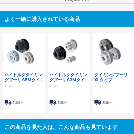
よく一緒に購入されている商品
ハイトルクタイミン
ハイトルクタイミン
タイミングプーリ
グプーリ S5Mタイ
グプーリ S3Mタイ
XLタイプ
プ
プ
ミスミ
ミスミ
ミスミ
2日目～
2日目～
2日目～
この商品を見た人は、こんな商品も見ています