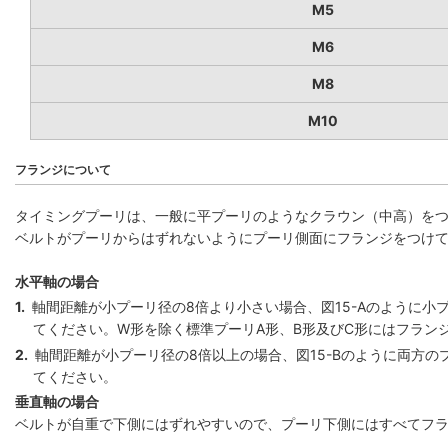
M5
M6
M8
M10
フランジについて
タイミングプーリは、一般に平プーリのようなクラウン（中高）を
ベルトがプーリからはずれないようにプーリ側面にフランジをつけ
水平軸の場合
1.
軸間距離が小プーリ径の8倍より小さい場合、図15-Aのように小
てください。W形を除く標準プーリA形、B形及びC形にはフラン
2.
軸間距離が小プーリ径の8倍以上の場合、図15-Bのように両方の
てください。
垂直軸の場合
ベルトが自重で下側にはずれやすいので、プーリ下側にはすべてフ