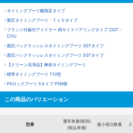
タイミングプーリ幅指定タイプ
面圧タイミングプーリ Ｔ１０タイプ
フランジ付歯付アイドラー 両サイドベアリングタイプ □GT・
□YU
面圧バックラッシレスタイミングプーリ 3GTタイプ
面圧バックラッシレスタイミングプーリ 5GTタイプ
【クリーン洗浄品】棒状タイミングプーリ
標準タイミングプーリ T10型
PXロックプーリ Sタイプ P5M形
この商品のバリエーション
通常単価(税別)
型番
最小発注数量
ス
(税込単価)