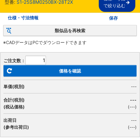
型番:
S1-25S8M0250BX-28T2X
で絞り込む
仕様・寸法情報
保存
類似品を再検索
※CADデータはPCでダウンロードできます
ご注文数：
価格を確認
単価(税別)
---
合計(税別)
---
(税込価格)
(
---
)
出荷日
---
(参考出荷日)
(---)