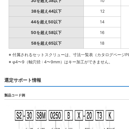
30を超え38以下
10
38を超え44以下
12
44を超え50以下
14
50を超え58以下
16
58を超え65以下
18
※ 付属されるセットスクリューは、寸法一覧表（カタログページP
※ φ4〜9（軸穴径 : 4〜9mm）はキー加工ができません。
選定サポート情報
製品コード例