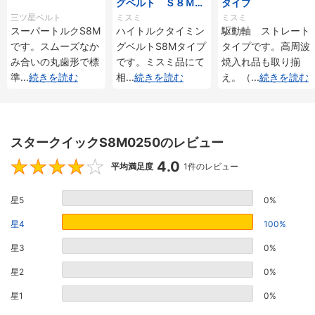
グベルト Ｓ８Ｍタ
タイプ
イプ
三ツ星ベルト
ミスミ
ミスミ
スーパートルクS8M
ハイトルクタイミン
駆動軸 ストレート
です。スムーズなか
グベルトS8Mタイプ
タイプです。高周波
み合いの丸歯形で標
です。ミスミ品にて
焼入れ品も取り揃
準
...
続きを読む
相
...
続きを読む
え。（
...
続きを読む
スタークイックS8M0250のレビュー
4.0
4
平均満足度
1件のレビュー
星5
0%
星4
100%
星3
0%
星2
0%
星1
0%