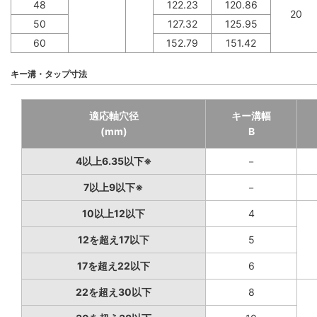
48
122.23
120.86
20
50
127.32
125.95
60
152.79
151.42
キー溝・タップ寸法
適応軸穴径
キー溝幅
(mm)
B
4以上6.35以下※
－
7以上9以下※
－
10以上12以下
4
12を超え17以下
5
17を超え22以下
6
22を超え30以下
8