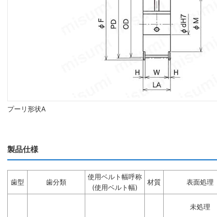
プーリ形状A
製品仕様
使用ベルト幅呼称
歯型
歯分類
材質
表面処理
(使用ベルト幅)
未処理