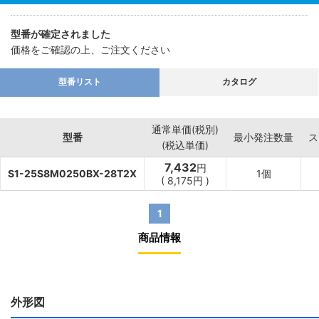
型番が確定されました
価格をご確認の上、ご注文ください
型番リスト
カタログ
通常単価(税別)
型番
最小発注数量
ス
(税込単価)
7,432
円
S1-25S8M0250BX-28T2X
1個
(
8,175
円
)
1
商品情報
外形図