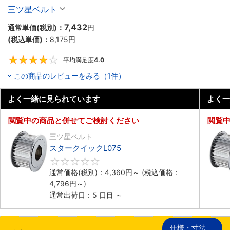
三ツ星ベルト
7,432
通常単価(税別)：
円
(税込単価)：
8,175
円
平均満足度
4.0
4
この商品のレビューをみる（1件）
よく一緒に見られています
よく一
閲覧中の商品と併せてご検討ください
閲覧
三ツ星ベルト
スタークイックL075
0
通常価格(税別)：
4,360
円
～
(税込価格：
4,796
円
～)
通常出荷日：5 日目 ～
仕様・寸法
