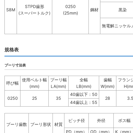
STPD歯形
0250
S8M
鋼材
黒染
(スーパートルク)
(25mm)
無電解ニッケル
規格表
プーリ寸法表
使用ベルト幅
プーリ幅
全幅
歯幅
フラン
呼び幅
(mm)
LA(mm)
LB(mm)
W(mm)
H(m
40歯以下：50
0250
25
35
28
3.
44歯以上：55
ピッチ径
外径
ボス幅
プーリ歯数
プーリ形状
材質
PD（mm）
OD（mm）
K（mm