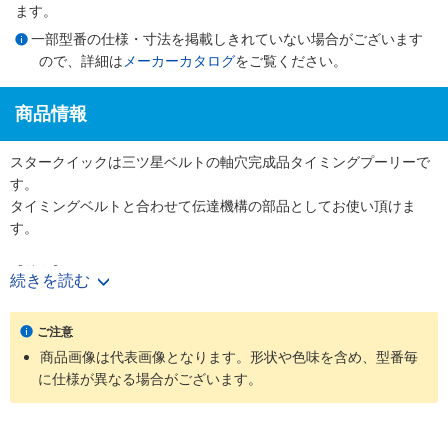
ます。
一部型番の仕様・寸法を掲載しきれていない場合がございます
ので、詳細は
メーカーカタログ
をご覧ください。
商品情報
スタークイックは三ツ星ベルトの軸穴完成品タイミングプーリーで
す。
タイミングベルトと合わせて伝達機構の部品としてお使い頂けま
す。
【特徴】
続きを読む
・使用する軸径に合わせて軸穴・キー・タップ加工付きの完成プー
リーを図面無しでご購入頂けます。
ご注意
・表面処理やフランジカシメ有無も選択でき、様々なニーズに対応
商品画像は代表画像となります。形状や色味を含め、型番毎
可能です。
に仕様が異なる場合がございます。
【用途】
・工作機械、射出成形機などの大型機械からコピー機やプリンター
などのOA機器まで