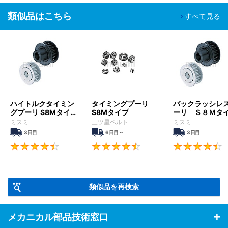
幅広い装置で使用されています。
類似品はこちら
すべて見る
ハイトルクタイミン
タイミングプーリ
バックラッシレ
グプーリ S8Mタイ
S8Mタイプ
ーリ Ｓ８Ｍタ
プ
ミスミ
三ツ星ベルト
ミスミ
3日目
6日目～
3日目
4.5
4.6
類似品を再検索
メカニカル部品技術窓口