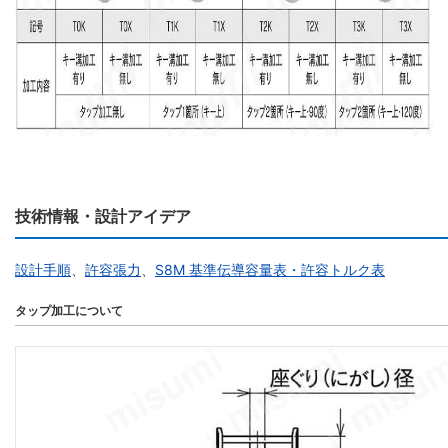
技術情報・設計アイデア
設計手順
、
許容張力
、
S8M 基準伝導容量表・許容トルク表
タップ加工について