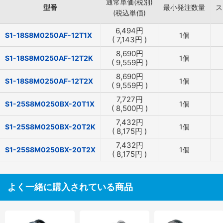
通常単価(税別)
型番
最小発注数量
ス
(税込単価)
6,494
円
S1-18S8M0250AF-12T1X
1個
(
7,143
円
)
8,690
円
S1-18S8M0250AF-12T2K
1個
(
9,559
円
)
8,690
円
S1-18S8M0250AF-12T2X
1個
(
9,559
円
)
7,727
円
S1-25S8M0250BX-20T1X
1個
(
8,500
円
)
7,432
円
S1-25S8M0250BX-20T2K
1個
(
8,175
円
)
7,432
円
S1-25S8M0250BX-20T2X
1個
(
8,175
円
)
よく一緒に購入されている商品