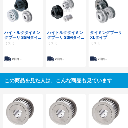
ハイトルクタイミン
ハイトルクタイミン
タイミングプーリ
グプーリ S5Mタイ
グプーリ S3Mタイ
XLタイプ
プ
プ
ミスミ
ミスミ
ミスミ
2日目～
2日目～
2日目～
この商品を見た人は、こんな商品も見ています