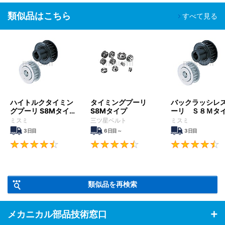
幅広い装置で使用されています。
類似品はこちら
すべて見る
ハイトルクタイミン
タイミングプーリ
バックラッシレ
グプーリ S8Mタイ
S8Mタイプ
ーリ Ｓ８Ｍタ
プ
ミスミ
三ツ星ベルト
ミスミ
3日目
6日目～
3日目
4.5
4.6
類似品を再検索
メカニカル部品技術窓口