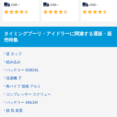
2日目～
2日目～
2日目～
4.5
4.5
タイミングプーリ・アイドラーに関連する通販・販
売特集
逆 タップ
組み込み
バッテリー 60B24L
洗濯機 下
角パイプ 規格 アルミ
コンプレッサー スクリュー
バッテリー 46b24l
脱 気 装置