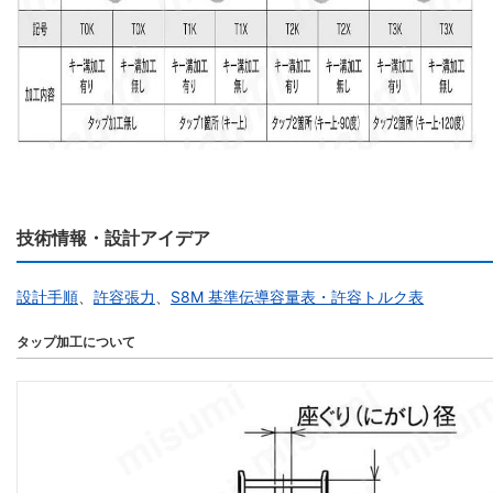
技術情報・設計アイデア
設計手順
、
許容張力
、
S8M 基準伝導容量表・許容トルク表
タップ加工について