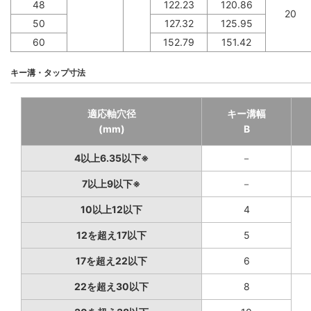
48
122.23
120.86
20
50
127.32
125.95
60
152.79
151.42
キー溝・タップ寸法
適応軸穴径
キー溝幅
(mm)
B
4以上6.35以下※
－
7以上9以下※
－
10以上12以下
4
12を超え17以下
5
17を超え22以下
6
22を超え30以下
8