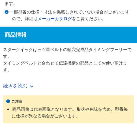
ます。
一部型番の仕様・寸法を掲載しきれていない場合がございます
ので、詳細は
メーカーカタログ
をご覧ください。
商品情報
スタークイックは三ツ星ベルトの軸穴完成品タイミングプーリーで
す。
タイミングベルトと合わせて伝達機構の部品としてお使い頂けま
す。
【特徴】
続きを読む
・使用する軸径に合わせて軸穴・キー・タップ加工付きの完成プー
リーを図面無しでご購入頂けます。
ご注意
・表面処理やフランジカシメ有無も選択でき、様々なニーズに対応
商品画像は代表画像となります。形状や色味を含め、型番毎
可能です。
に仕様が異なる場合がございます。
【用途】
・工作機械、射出成形機などの大型機械からコピー機やプリンター
などのOA機器まで