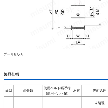
プーリ形状A
製品仕様
使用ベルト幅呼称
歯型
歯分類
材質
表面処理
(使用ベルト幅)
未処理