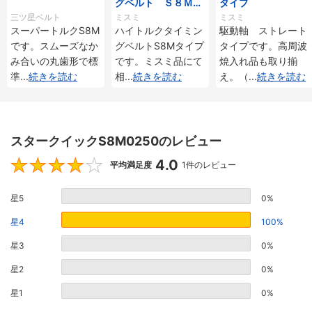
グベルト Ｓ８Ｍタ
タイプ
イプ
三ツ星ベルト
ミスミ
ミスミ
スーパートルクS8M
ハイトルクタイミン
駆動軸 ストレート
です。スムーズなか
グベルトS8Mタイプ
タイプです。高周波
み合いの丸歯形で標
です。ミスミ品にて
焼入れ品も取り揃
準
...
続きを読む
相
...
続きを読む
え。（
...
続きを読む
スタークイックS8M0250のレビュー
4.0
4
平均満足度
1件のレビュー
星5
0%
星4
100%
星3
0%
星2
0%
星1
0%