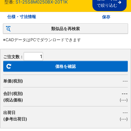
型番:
S1-25S8M0250BX-20T1K
で絞り込む
仕様・寸法情報
保存
類似品を再検索
※CADデータはPCでダウンロードできます
ご注文数：
価格を確認
単価(税別)
---
合計(税別)
---
(税込価格)
(
---
)
出荷日
---
(参考出荷日)
(---)