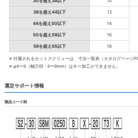
30を超え38以下
10
38を超え44以下
12
44を超え50以下
14
50を超え58以下
16
58を超え65以下
18
※ 付属されるセットスクリューは、寸法一覧表（カタログページP
※ φ4〜9（軸穴径 : 4〜9mm）はキー加工ができません。
選定サポート情報
製品コード例