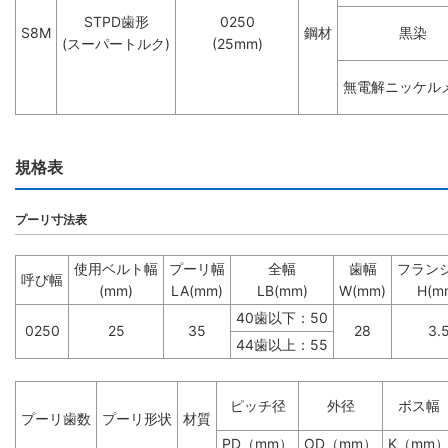
STPD歯形
0250
S8M
鋼材
黒染
(スーパートルク)
(25mm)
無電解ニッケル
規格表
プーリ寸法表
使用ベルト幅
プーリ幅
全幅
歯幅
フラン
呼び幅
(mm)
LA(mm)
LB(mm)
W(mm)
H(m
40歯以下：50
0250
25
35
28
3.
44歯以上：55
ピッチ径
外径
ボス幅
プーリ歯数
プーリ形状
材質
PD（mm）
OD（mm）
K（mm