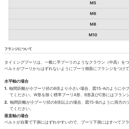
M5
M6
M8
M10
フランジについて
タイミングプーリは、一般に平プーリのようなクラウン（中高）を
ベルトがプーリからはずれないようにプーリ側面にフランジをつけ
水平軸の場合
1.
軸間距離が小プーリ径の8倍より小さい場合、図15-Aのように小
てください。W形を除く標準プーリA形、B形及びC形にはフラン
2.
軸間距離が小プーリ径の8倍以上の場合、図15-Bのように両方の
てください。
垂直軸の場合
ベルトが自重で下側にはずれやすいので、プーリ下側にはすべてフ