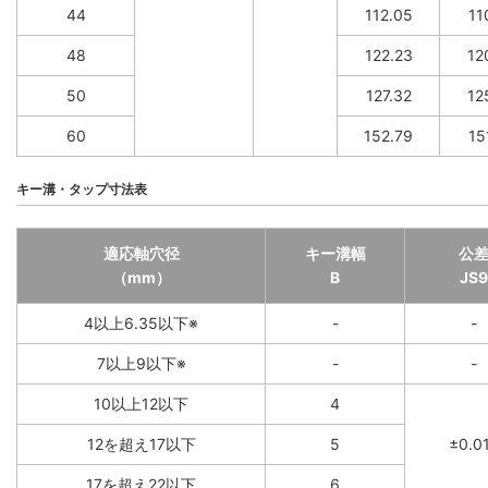
44
112.05
11
48
122.23
12
50
127.32
12
60
152.79
15
キー溝・タップ寸法表
適応軸穴径
キー溝幅
公
（mm）
B
JS9
4以上6.35以下※
-
-
7以上9以下※
-
-
10以上12以下
4
12を超え17以下
5
±0.0
17を超え22以下
6