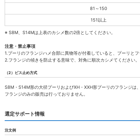
81～150
151以上
※ S8M、S14Mは上表のカシメ数の2倍としてください。
注意・禁止事項
1.プーリのフランジハメ合部に異物等が付着していると、プーリと
2.フランジの傾きを防止する意味で、対角に順次カシメてください。
（2）ビス止め方式
S8M・S14M形の大径プーリおよびXH・XXH形プーリのフラン
フランジのみの販売は行っておりません。
選定サポート情報
注文例