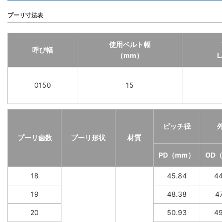
プーリ寸法表
使用ベルト幅
呼び幅
（mm）
0150
15
ピッチ径
プーリ歯数
プーリ形状
材質
PD（mm）
OD
18
45.84
44
19
48.38
47
20
50.93
49