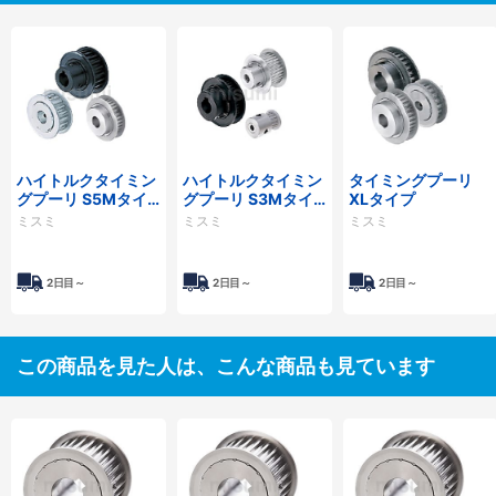
ハイトルクタイミン
ハイトルクタイミン
タイミングプーリ
グプーリ S5Mタイ
グプーリ S3Mタイ
XLタイプ
プ
プ
ミスミ
ミスミ
ミスミ
2日目～
2日目～
2日目～
この商品を見た人は、こんな商品も見ています