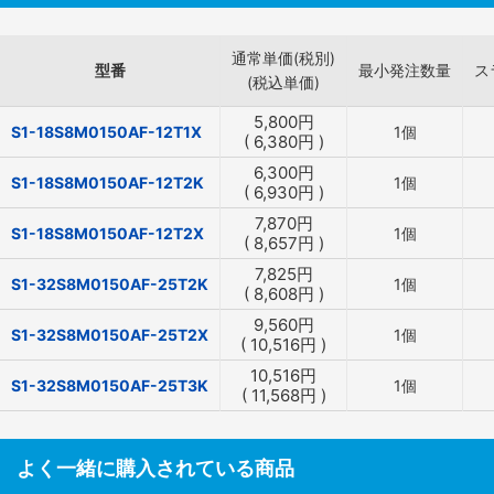
通常単価(税別)
型番
最小発注数量
ス
(税込単価)
5,800
円
S1-18S8M0150AF-12T1X
1個
(
6,380
円
)
6,300
円
S1-18S8M0150AF-12T2K
1個
(
6,930
円
)
7,870
円
S1-18S8M0150AF-12T2X
1個
(
8,657
円
)
7,825
円
S1-32S8M0150AF-25T2K
1個
(
8,608
円
)
9,560
円
S1-32S8M0150AF-25T2X
1個
(
10,516
円
)
10,516
円
S1-32S8M0150AF-25T3K
1個
(
11,568
円
)
よく一緒に購入されている商品