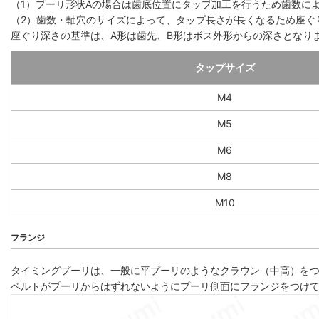
（1）プーリ形状Aの場合は歯底位置にタップ加工を行うため歯数によっ
（2）歯数・軸穴のサイズによって、タップ長さが長くなるため座ぐ
座ぐり深さの基準は、A形は歯先、B形はボス外形からの深さとなり
タップサイズ
M4
M5
M6
M8
M10
フランジ
タイミングプーリは、一般に平プーリのようなクラウン（中高）を
ベルトがプーリからはずれないようにプーリ側面にフランジをつけ