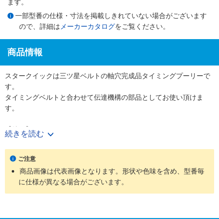
ます。
一部型番の仕様・寸法を掲載しきれていない場合がございます
ので、詳細は
メーカーカタログ
をご覧ください。
商品情報
スタークイックは三ツ星ベルトの軸穴完成品タイミングプーリーで
す。
タイミングベルトと合わせて伝達機構の部品としてお使い頂けま
す。
【特長】
続きを読む
・使用する軸径に合わせて軸穴・キー・タップ加工付きの完成プー
リーを図面無しでご購入頂けます。
ご注意
・表面処理やフランジカシメ有無も選択でき、様々なニーズに対応
商品画像は代表画像となります。形状や色味を含め、型番毎
可能です。
に仕様が異なる場合がございます。
【用途】
・工作機械、射出成形機などの大型機械からコピー機やプリンター
などのOA機器まで幅広い装置で使用されています。