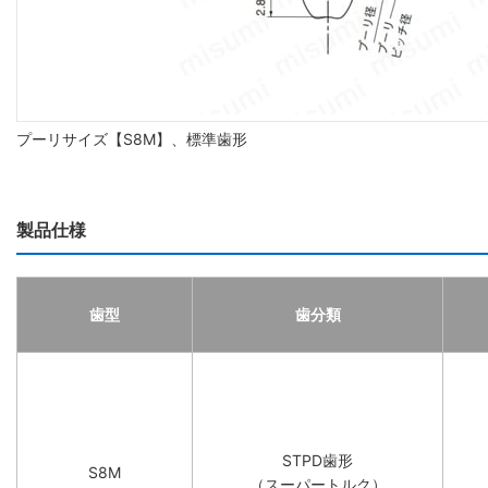
プーリサイズ【S8M】、標準歯形
製品仕様
歯型
歯分類
STPD歯形
S8M
（スーパートルク）