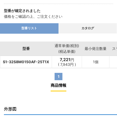
型番が確定されました
価格をご確認の上、ご注文ください
型番リスト
カタログ
通常単価(税別)
型番
最小発注数量
ス
(税込単価)
7,221
円
S1-32S8M0150AF-25T1X
1個
(
7,943
円
)
1
商品情報
外形図