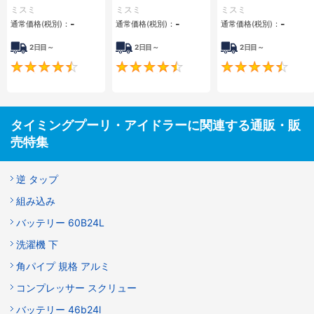
プ
プ
プ
ミスミ
ミスミ
ミスミ
-
-
-
通常価格(税別)：
通常価格(税別)：
通常価格(税別)：
2日目～
2日目～
2日目～
4.5
4.5
タイミングプーリ・アイドラーに関連する通販・販
売特集
逆 タップ
組み込み
バッテリー 60B24L
洗濯機 下
角パイプ 規格 アルミ
コンプレッサー スクリュー
バッテリー 46b24l