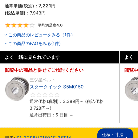
7,221
通常単価(税別)：
円
(税込単価)：
7,943
円
平均満足度
4.0
4
この商品のレビューをみる（1件）
この商品のFAQをみる(1件)
よく一緒に見られています
よく一
閲覧中の商品と併せてご検討ください
閲覧
三ツ星ベルト
スタークイック S5M0150
0
通常価格(税別)：
3,389
円
～
(税込価格：
3,728
円
～)
通常出荷日：5 日目 ～
仕様・寸法

型番:
S1-32S8M0150AF-25T1X