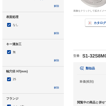
解除
画像をクリックして拡大イメ
表面処理
カタログ
なし
解除
キー溝加工
無
S1-32S8M
型番
:
解除
類似品
軸穴径 H7(mm)
25
単価(税別)
解除
フランジ
閲覧中の商品と併せ