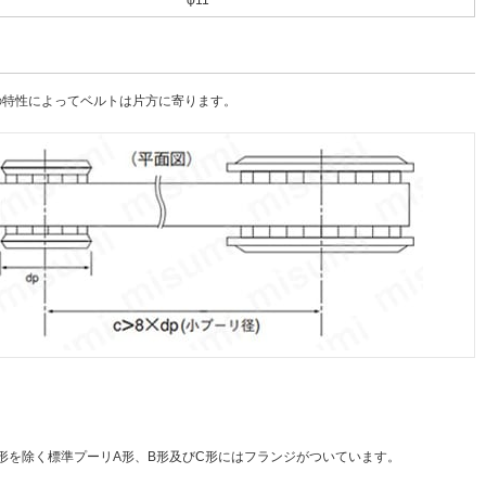
φ11
の特性によってベルトは片方に寄ります。
W形を除く標準プーリA形、B形及びC形にはフランジがついています。