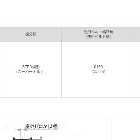
使用ベルト幅呼称
歯分類
（使用ベルト幅）
STPD歯形
0150
（スーパートルク）
（15mm）