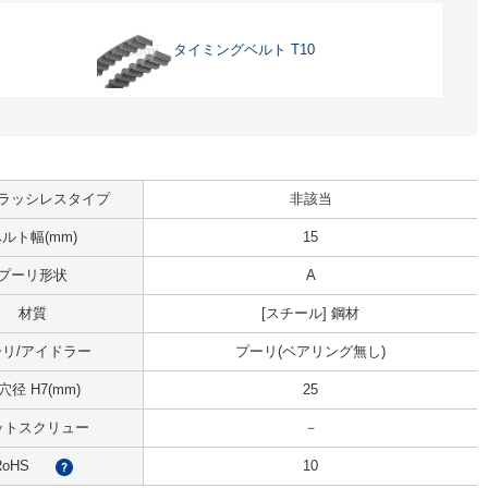
タイミングベルト T10
ラッシレスタイプ
非該当
ルト幅(mm)
15
プーリ形状
A
材質
[スチール] 鋼材
リ/アイドラー
プーリ(ベアリング無し)
穴径 H7(mm)
25
ットスクリュー
－
RoHS
10
?