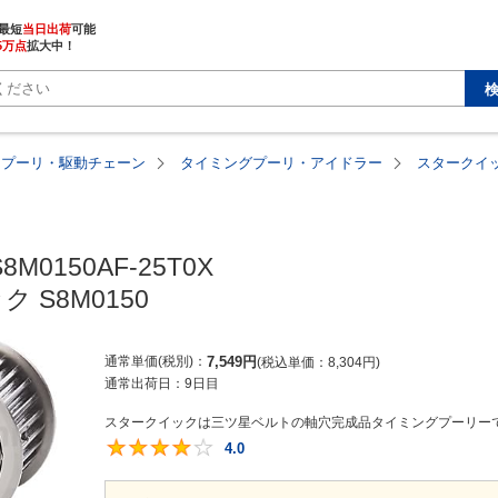
最短
当日出荷
5万点
拡大中！
・プーリ・駆動チェーン
タイミングプーリ・アイドラー
スタークイック
S8M0150AF-25T0X

 S8M0150
通常単価(税別)
7,549
円
税込単価
8,304
円
通常出荷日：
9日目
スタークイックは三ツ星ベルトの軸穴完成品タイミングプーリーで
4.0
4