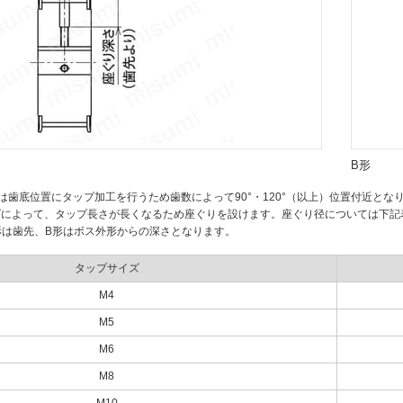
B形
は歯底位置にタップ加工を行うため歯数によって90°・120°（以上）位置付近とな
ズによって、タップ長さが長くなるため座ぐりを設けます。座ぐり径については下記
形は歯先、B形はボス外形からの深さとなります。
タップサイズ
M4
M5
M6
M8