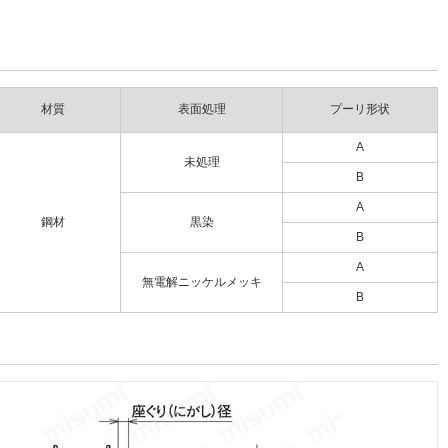
材質
表面処理
プーリ形状
A
未処理
B
A
鋼材
黒染
B
A
無電解ニッケルメッキ
B