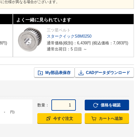
毎に仕様が異なる場合がございます。
よく一緒に見られています
三ツ星ベルト
スタークイックS8M0250
8
円
)
通常価格(税別)：
6,439
円
(税込価格：
7,083
円
)
通常出荷日：5 日目 ～
My部品表保存
CADデータダウンロード
数量：
価格を確認
-
円
)
今すぐ注文
カートへ追加