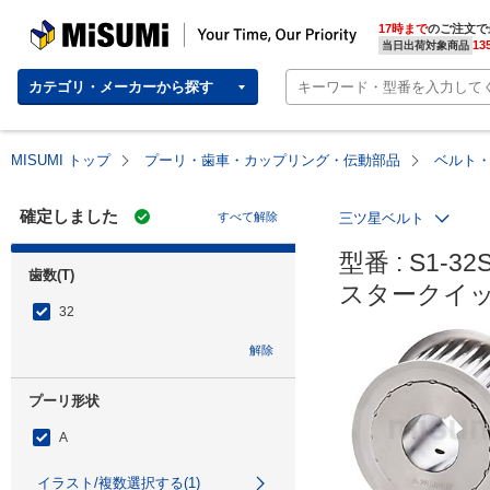
MISUMI | Your Time, Our Priority
17時まで
のご注文で
13
当日出荷対象商品
カテゴリ・メーカーから探す
MISUMI トップ
プーリ・歯車・カップリング・伝動部品
ベルト
確定しました
すべて解除
三ツ星ベルト
型番 : S1-32
歯数(T)
スタークイック
32
解除
プーリ形状
A
イラスト/複数選択する(1)