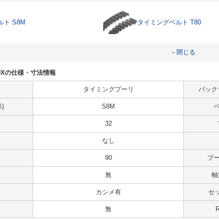
ト S8M
タイミングベルト T80
－閉じる
25T0Xの仕様・寸法情報
タイミングプーリ
バック
)
S8M
ベ
32
なし
90
プー
無
軸
カシメ有
セ
無