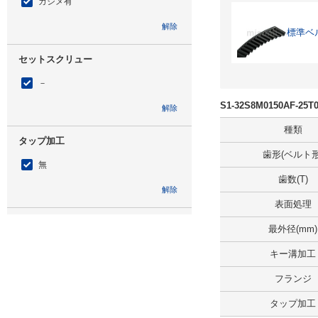
カシメ有
解除
標準ベル
セットスクリュー
－
S1-32S8M0150AF-
解除
種類
タップ加工
歯形(ベルト形
無
歯数(T)
解除
表面処理
タイプ
最外径(mm)
S8M0150
キー溝加工
フランジ
CAD
タップ加工
2D