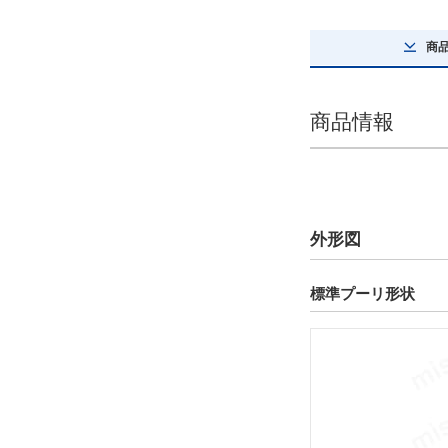
3D
商
出荷日
すべて
商品情報
9日以内
外形図
標準プーリ形状