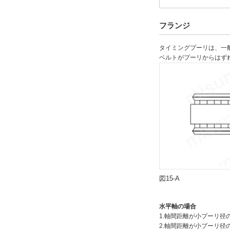
フランジ
タイミングプーリは、一
ベルトがプーリからはず
図15-A
水平軸の場合
1.軸間距離が小プーリ径
2.軸間距離が小プーリ径