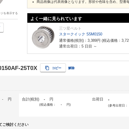
商品画像は代表画像となります。形状や色味を含め、型番
ージを表示する
よく一緒に見られています
三ツ星ベルト
スタークイック S5M0150
通常価格(税別)：
3,389
円
(税込価格：
3,72
通常出荷日：5 日目 ～
0150AF-25T0X
コピー
解除
-
円
合計(税別)
-
円
出荷日
-
(税込価格：
-
円
)
(参考出荷日：
てご検討ください