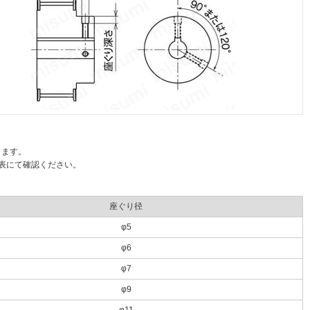
ります。
表にて確認ください。
座ぐり径
φ5
φ6
φ7
φ9