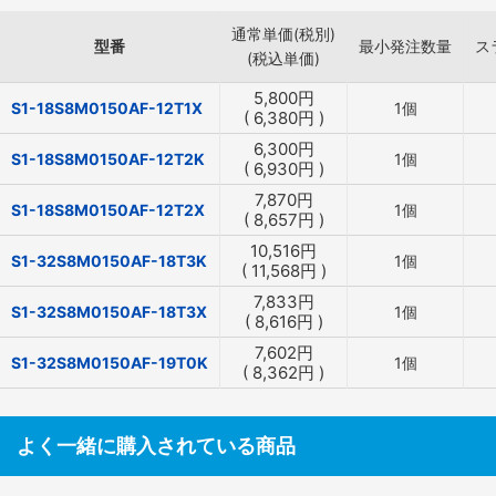
通常単価(税別)
型番
最小発注数量
ス
(税込単価)
5,800
円
S1-18S8M0150AF-12T1X
1個
(
6,380
円
)
6,300
円
S1-18S8M0150AF-12T2K
1個
(
6,930
円
)
7,870
円
S1-18S8M0150AF-12T2X
1個
(
8,657
円
)
10,516
円
S1-32S8M0150AF-18T3K
1個
(
11,568
円
)
7,833
円
S1-32S8M0150AF-18T3X
1個
(
8,616
円
)
7,602
円
S1-32S8M0150AF-19T0K
1個
(
8,362
円
)
よく一緒に購入されている商品