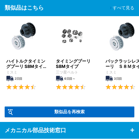
類似品はこちら
すべて見る
ハイトルクタイミン
タイミングプーリ
バックラッシレ
グプーリ S8Mタイ
S8Mタイプ
ーリ Ｓ８Ｍタ
プ
ミスミ
三ツ星ベルト
ミスミ
2日目
6日目～
3日目
4.5
4.6
類似品を再検索
メカニカル部品技術窓口