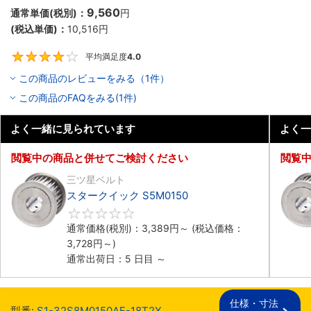
9,560
通常単価(税別)：
円
(税込単価)：
10,516
円
平均満足度
4.0
4
この商品のレビューをみる（1件）
この商品のFAQをみる(1件)
よく一緒に見られています
よく一
閲覧中の商品と併せてご検討ください
閲覧
三ツ星ベルト
スタークイック S5M0150
0
通常価格(税別)：
3,389
円
～
(税込価格：
3,728
円
～)
通常出荷日：5 日目 ～
仕様・寸法

型番:
S1-32S8M0150AF-18T2X