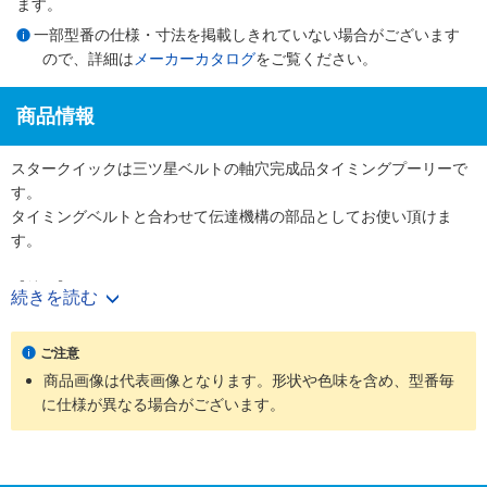
ます。
一部型番の仕様・寸法を掲載しきれていない場合がございます
ので、詳細は
メーカーカタログ
をご覧ください。
商品情報
スタークイックは三ツ星ベルトの軸穴完成品タイミングプーリーで
す。
タイミングベルトと合わせて伝達機構の部品としてお使い頂けま
す。
【特長】
続きを読む
・使用する軸径に合わせて軸穴・キー・タップ加工付きの完成プー
リーを図面無しでご購入頂けます。
ご注意
・表面処理やフランジカシメ有無も選択でき、様々なニーズに対応
商品画像は代表画像となります。形状や色味を含め、型番毎
可能です。
に仕様が異なる場合がございます。
【用途】
・工作機械、射出成形機などの大型機械からコピー機やプリンター
などのOA機器まで幅広い装置で使用されています。