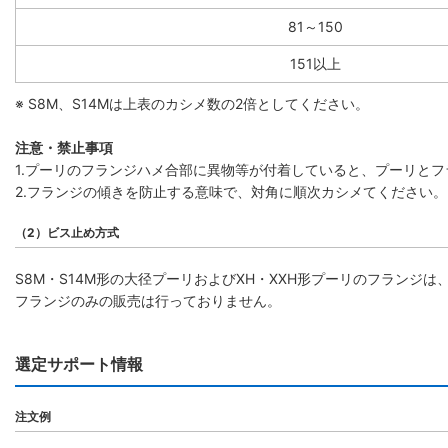
81～150
151以上
※ S8M、S14Mは上表のカシメ数の2倍としてください。
注意・禁止事項
1.プーリのフランジハメ合部に異物等が付着していると、プーリと
2.フランジの傾きを防止する意味で、対角に順次カシメてください。
（2）ビス止め方式
S8M・S14M形の大径プーリおよびXH・XXH形プーリのフラン
フランジのみの販売は行っておりません。
選定サポート情報
注文例