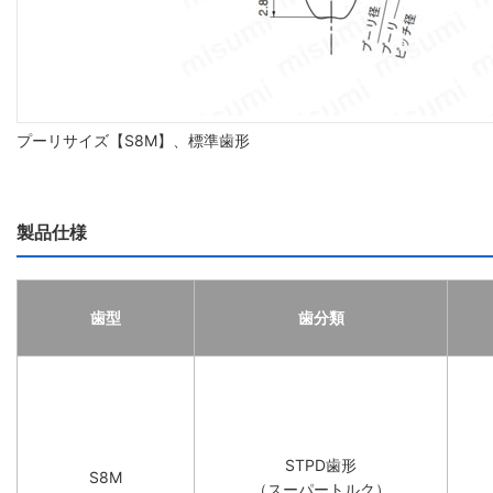
プーリサイズ【S8M】、標準歯形
製品仕様
歯型
歯分類
STPD歯形
S8M
（スーパートルク）