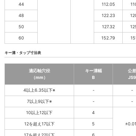
44
112.05
11
48
122.23
12
50
127.32
12
60
152.79
15
キー溝・タップ寸法表
適応軸穴径
キー溝幅
公
（mm）
B
JS9
4以上6.35以下※
-
-
7以上9以下※
-
-
10以上12以下
4
12を超え17以下
5
±0.0
17を超え22以下
6