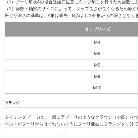
（1）プーリ形状Aの場合は歯底位置にタップ加工を行うため歯数によっ
（2）歯数・軸穴のサイズによって、タップ長さが長くなるため座ぐ
座ぐり深さの基準は、A形は歯先、B形はボス外形からの深さとなり
タップサイズ
M4
M5
M6
M8
M10
フランジ
タイミングプーリは、一般に平プーリのようなクラウン（中高）を
ベルトがプーリからはずれないようにプーリ側面にフランジをつけ