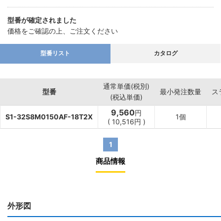
型番が確定されました
価格をご確認の上、ご注文ください
型番リスト
カタログ
通常単価(税別)
型番
最小発注数量
ス
(税込単価)
9,560
円
S1-32S8M0150AF-18T2X
1個
(
10,516
円
)
1
商品情報
外形図