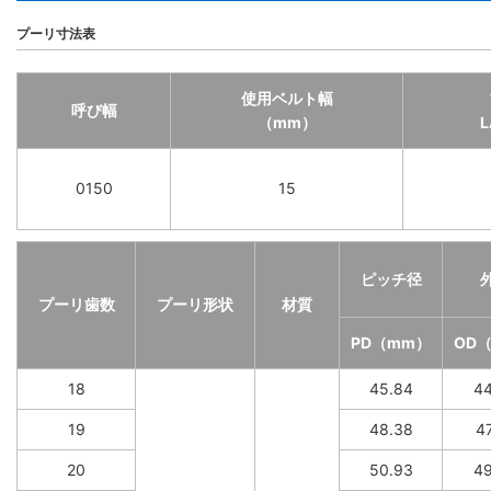
プーリ寸法表
使用ベルト幅
呼び幅
（mm）
0150
15
ピッチ径
プーリ歯数
プーリ形状
材質
PD（mm）
OD
18
45.84
44
19
48.38
47
20
50.93
49