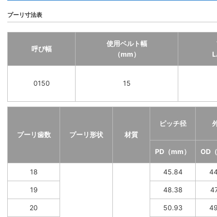
プーリ寸法表
使用ベルト幅
呼び幅
（mm）
0150
15
ピッチ径
プーリ歯数
プーリ形状
材質
PD（mm）
OD
18
45.84
44
19
48.38
47
20
50.93
49