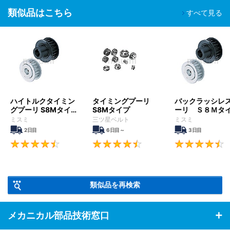
類似品はこちら
すべて見る
ハイトルクタイミン
タイミングプーリ
バックラッシレ
グプーリ S8Mタイ
S8Mタイプ
ーリ Ｓ８Ｍタ
プ
ミスミ
三ツ星ベルト
ミスミ
2日目
6日目～
3日目
4.5
4.6
類似品を再検索
メカニカル部品技術窓口