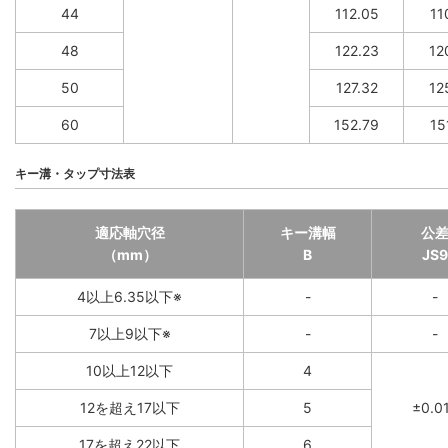
44
112.05
11
48
122.23
12
50
127.32
12
60
152.79
15
キー溝・タップ寸法表
適応軸穴径
キー溝幅
公
（mm）
B
JS9
4以上6.35以下※
-
-
7以上9以下※
-
-
10以上12以下
4
12を超え17以下
5
±0.0
17を超え22以下
6