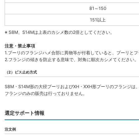
81～150
151以上
※ S8M、S14Mは上表のカシメ数の2倍としてください。
注意・禁止事項
1.プーリのフランジハメ合部に異物等が付着していると、プーリと
2.フランジの傾きを防止する意味で、対角に順次カシメてください。
（2）ビス止め方式
S8M・S14M形の大径プーリおよびXH・XXH形プーリのフラン
フランジのみの販売は行っておりません。
選定サポート情報
注文例