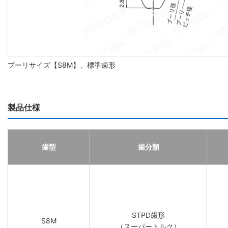
プーリサイズ【S8M】、標準歯形
製品仕様
歯型
歯分類
STPD歯形
S8M
（スーパートルク）