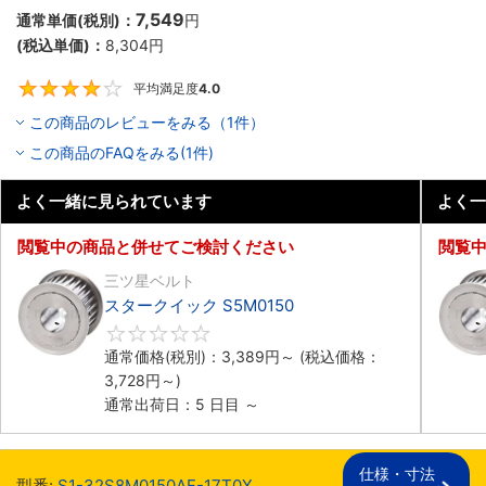
7,549
通常単価(税別)：
円
(税込単価)：
8,304
円
平均満足度
4.0
4
この商品のレビューをみる（1件）
この商品のFAQをみる(1件)
よく一緒に見られています
よく一
閲覧中の商品と併せてご検討ください
閲覧
三ツ星ベルト
スタークイック S5M0150
0
通常価格(税別)：
3,389
円
～
(税込価格：
3,728
円
～)
通常出荷日：5 日目 ～
仕様・寸法

型番:
S1-32S8M0150AF-17T0X