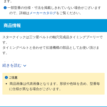
ます。
一部型番の仕様・寸法を掲載しきれていない場合がございます
ので、詳細は
メーカーカタログ
をご覧ください。
商品情報
スタークイックは三ツ星ベルトの軸穴完成品タイミングプーリーで
す。
タイミングベルトと合わせて伝達機構の部品としてお使い頂けま
す。
【特長】
続きを読む
・使用する軸径に合わせて軸穴・キー・タップ加工付きの完成プー
リーを図面無しでご購入頂けます。
ご注意
・表面処理やフランジカシメ有無も選択でき、様々なニーズに対応
商品画像は代表画像となります。形状や色味を含め、型番毎
可能です。
に仕様が異なる場合がございます。
【用途】
・工作機械、射出成形機などの大型機械からコピー機やプリンター
などのOA機器まで幅広い装置で使用されています。