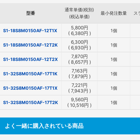
通常単価(税別)
型番
最小発注数量
ス
(税込単価)
5,800
円
S1-18S8M0150AF-12T1X
1個
(
6,380
円
)
6,300
円
S1-18S8M0150AF-12T2K
1個
(
6,930
円
)
7,870
円
S1-18S8M0150AF-12T2X
1個
(
8,657
円
)
7,163
円
S1-32S8M0150AF-17T1K
1個
(
7,879
円
)
7,221
円
S1-32S8M0150AF-17T1X
1個
(
7,943
円
)
9,560
円
S1-32S8M0150AF-17T2K
1個
(
10,516
円
)
よく一緒に購入されている商品