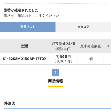
型番が確定されました
価格をご確認の上、ご注文ください
型番リスト
カタログ
通常単価(税別)
型番
最小発注数量
ス
(税込単価)
7,549
円
S1-32S8M0150AF-17T0X
1個
(
8,304
円
)
1
商品情報
外形図