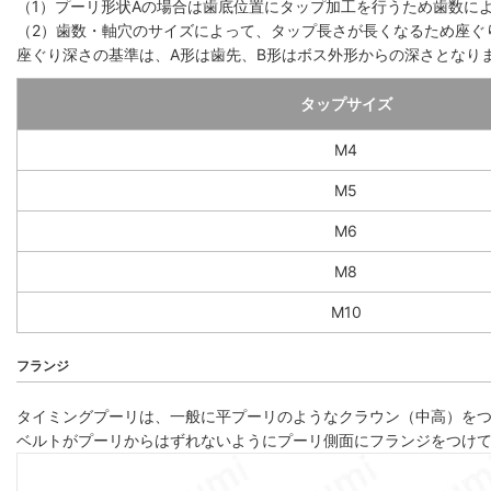
（1）プーリ形状Aの場合は歯底位置にタップ加工を行うため歯数によっ
（2）歯数・軸穴のサイズによって、タップ長さが長くなるため座ぐ
座ぐり深さの基準は、A形は歯先、B形はボス外形からの深さとなり
タップサイズ
M4
M5
M6
M8
M10
フランジ
タイミングプーリは、一般に平プーリのようなクラウン（中高）を
ベルトがプーリからはずれないようにプーリ側面にフランジをつけ