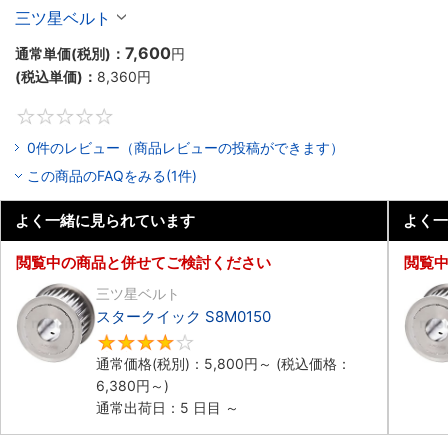
三ツ星ベルト
7,600
通常単価(税別)：
円
(税込単価)：
8,360
円
0
0件のレビュー（商品レビューの投稿ができます）
この商品のFAQをみる(1件)
よく一緒に見られています
よく一
閲覧中の商品と併せてご検討ください
閲覧
三ツ星ベルト
スタークイック S8M0150
4
通常価格(税別)：
5,800
円
～
(税込価格：
6,380
円
～)
通常出荷日：5 日目 ～