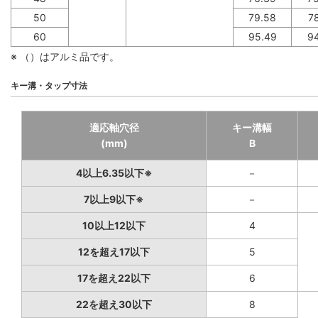
50
79.58
7
60
95.49
9
※ （）はアルミ品です。
キー溝・タップ寸法
適応軸穴径
キー溝幅
(mm)
B
4以上6.35以下※
－
7以上9以下※
－
10以上12以下
4
12を超え17以下
5
17を超え22以下
6
22を超え30以下
8