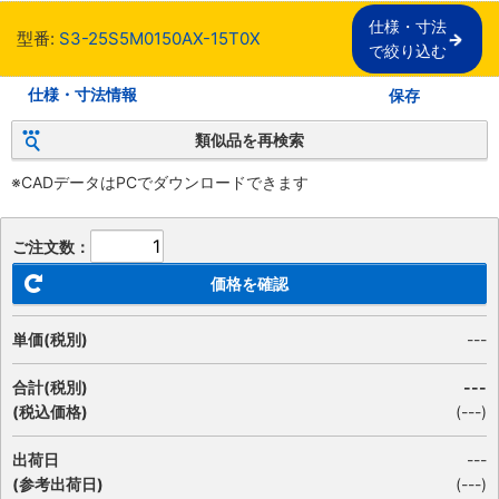
仕様・寸法

型番:
S3-25S5M0150AX-15T0X
で絞り込む
仕様・寸法情報
保存
類似品を再検索
※CADデータはPCでダウンロードできます
ご注文数：
価格を確認
単価(税別)
---
合計(税別)
---
(税込価格)
(
---
)
出荷日
---
(参考出荷日)
(---)