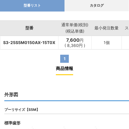
型番リスト
カタログ
通常単価(税別)
型番
最小発注数量
ス
(税込単価)
7,600
円
S3-25S5M0150AX-15T0X
1個
(
8,360
円
)
1
商品情報
外形図
プーリサイズ【S5M】
標準歯形