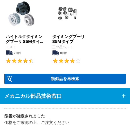
・工作機械、射出成形機などの大型機械からコピー機やプリンター
などのOA機器まで幅広い装置で使用されています。
ハイトルクタイミン
タイミングプーリ
グプーリ S5Mタイ
S5Mタイプ
プ
ミスミ
三ツ星ベルト
2日目
9日目
4.5
4.2
類似品を再検索
メカニカル部品技術窓口
型番が確定されました
価格をご確認の上、ご注文ください