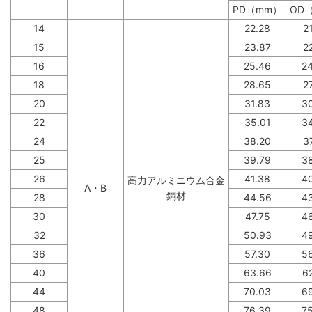
PD（mm）
OD
14
22.28
2
15
23.87
2
16
25.46
2
18
28.65
2
20
31.83
3
22
35.01
3
24
38.20
3
25
39.79
3
26
41.38
4
高力アルミニウム合金
A・B
鋼材
28
44.56
4
30
47.75
4
32
50.93
4
36
57.30
5
40
63.66
6
44
70.03
6
48
76.39
7