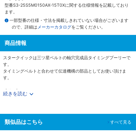
型番S3-25S5M0150AX-15T0Xに関する仕様情報を記載しており
ます。
一部型番の仕様・寸法を掲載しきれていない場合がございます
ので、詳細は
メーカーカタログ
をご覧ください。
商品情報
スタークイックは三ツ星ベルトの軸穴完成品タイミングプーリーで
す。
タイミングベルトと合わせて伝達機構の部品としてお使い頂けま
す。
【特長】
続きを読む
・使用する軸径に合わせて軸穴・キー・タップ加工付きの完成プー
リーを図面無しでご購入頂けます。
・表面処理やフランジカシメ有無も選択でき、様々なニーズに対応
可能です。
類似品はこちら
すべて見る
【用途】