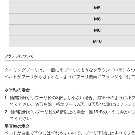
M5
M6
M8
M10
フランジについて
タイミングプーリは、一般に平プーリのようなクラウン（中高）を
ベルトがプーリからはずれないようにプーリ側面にフランジをつけ
水平軸の場合
1.
軸間距離が小プーリ径の8倍より小さい場合、図15-Aのように小
てください。W形を除く標準プーリA形、B形及びC形にはフラン
2.
軸間距離が小プーリ径の8倍以上の場合、図15-Bのように両方の
てください。
垂直軸の場合
ベルトが自重で下側にはずれやすいので、プーリ下側にはすべてフ