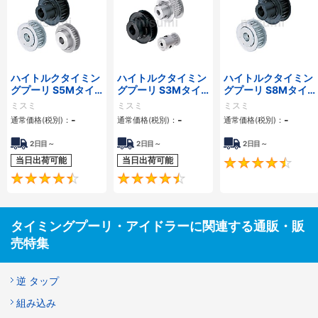
ハイトルクタイミン
ハイトルクタイミン
ハイトルクタイミン
グプーリ S5Mタイ
グプーリ S3Mタイ
グプーリ S8Mタイ
プ
プ
プ
ミスミ
ミスミ
ミスミ
-
-
-
通常価格(税別)：
通常価格(税別)：
通常価格(税別)：
2日目～
2日目～
2日目～
当日出荷可能
当日出荷可能
4.5
4.5
タイミングプーリ・アイドラーに関連する通販・販
売特集
逆 タップ
組み込み