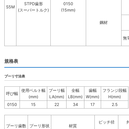
STPD歯形
0150
S5M
(スーパートルク)
(15mm)
鋼材
無
規格表
プーリ寸法表
使用ベルト幅
プーリ幅
全幅
歯幅
フランジ段幅
呼び幅
(mm)
LA(mm)
LB(mm)
W(mm)
H(mm)
0150
15
22
34
17
2.5
ピッチ径
プーリ歯数
プーリ形状
材質