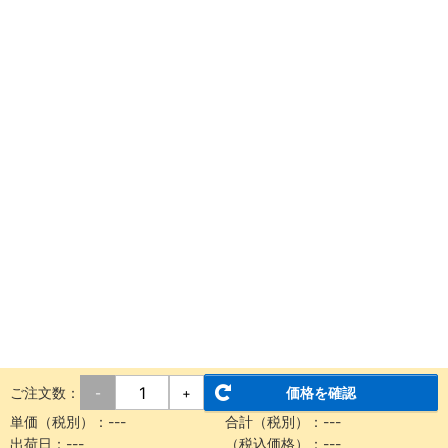
ご注文数：
価格を確認
-
+
単価（税別）：
---
合計（税別）：
---
出荷日：
---
（税込価格）：
---