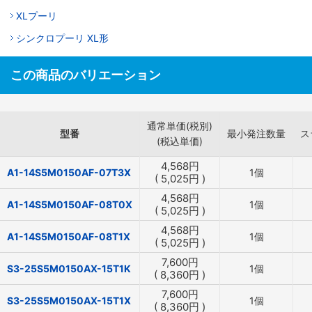
XLプーリ
シンクロプーリ XL形
この商品のバリエーション
通常単価(税別)
型番
最小発注数量
ス
(税込単価)
4,568
円
A1-14S5M0150AF-07T3X
1個
(
5,025
円
)
4,568
円
A1-14S5M0150AF-08T0X
1個
(
5,025
円
)
4,568
円
A1-14S5M0150AF-08T1X
1個
(
5,025
円
)
7,600
円
S3-25S5M0150AX-15T1K
1個
(
8,360
円
)
7,600
円
S3-25S5M0150AX-15T1X
1個
(
8,360
円
)