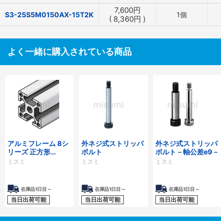
7,600
円
S3-25S5M0150AX-15T2K
1個
(
8,360
円
)
よく一緒に購入されている商品
アルミフレーム 8シ
外ネジ式ストリッパ
外ネジ式ストリッパ
リーズ 正方形
ボルト
ボルト－軸公差e9－
40×40mm 1列溝 4
ミスミ
ミスミ
ミスミ
面溝
在庫品1日目～
在庫品1日目～
在庫品1日目～
当日出荷可能
当日出荷可能
当日出荷可能