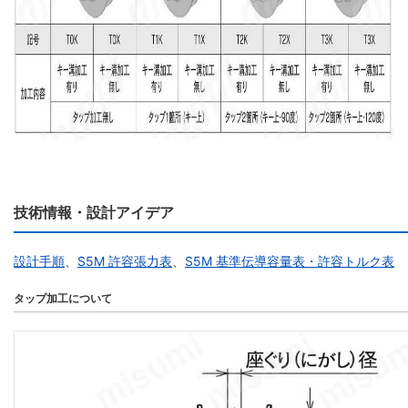
技術情報・設計アイデア
設計手順
、
S5M 許容張力表
、
S5M 基準伝導容量表・許容トルク表
タップ加工について