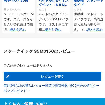
標準ベルト S5M
ハイトルクタイミン
駆動軸 ストレート
グベルト Ｓ５Ｍタ
タイプ
イプ
三ツ星ベルト
ミスミ
ミスミ
スーパートルクS5M
ハイトルクタイミン
駆動軸 ストレート
です。スムーズなか
グベルトS5Mタイプ
タイプです。高周波
み合いの丸歯形で標
です。ミスミ品にて
焼入れ品も取り揃
準
...
続きを読む
相
...
続きを読む
え。（
...
続きを読む
スタークイック S5M0150のレビュー
この商品のレビューはありません
レビューを書く
毎月3件以上の商品レビュー投稿で投稿件数×500円分の値引クー
ポンプレゼント！
よくあるご質問（FAQ）