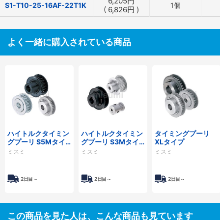
6,205
円
S1-T10-25-16AF-22T1K
1個
(
6,826
円
)
よく一緒に購入されている商品
ハイトルクタイミン
ハイトルクタイミン
タイミングプーリ
グプーリ S5Mタイ
グプーリ S3Mタイ
XLタイプ
プ
プ
ミスミ
ミスミ
ミスミ
2日目～
2日目～
2日目～
この商品を見た人は、こんな商品も見ています