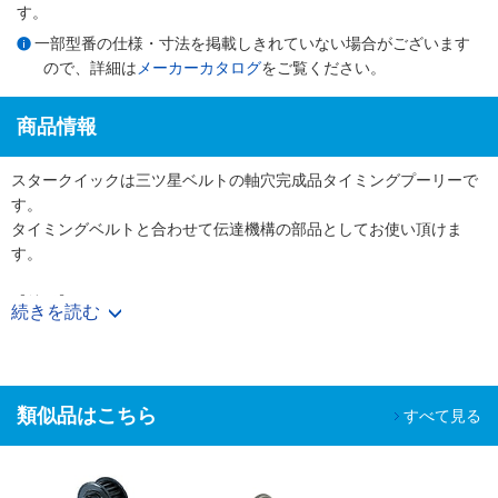
す。
一部型番の仕様・寸法を掲載しきれていない場合がございます
ので、詳細は
メーカーカタログ
をご覧ください。
商品情報
スタークイックは三ツ星ベルトの軸穴完成品タイミングプーリーで
す。
タイミングベルトと合わせて伝達機構の部品としてお使い頂けま
す。
【特長】
続きを読む
・使用する軸径に合わせて軸穴・キー・タップ加工付きの完成プー
リーを図面無しでご購入頂けます。
・表面処理やフランジカシメ有無も選択でき、様々なニーズに対応
可能です。
類似品はこちら
すべて見る
【用途】
・工作機械、射出成形機などの大型機械からコピー機やプリンター
などのOA機器まで幅広い装置で使用されています。