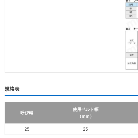
規格表
使用ベルト幅
呼び幅
（mm）
25
25