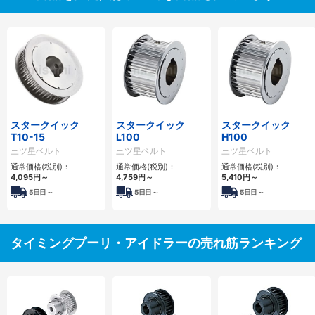
スタークイック
スタークイック
スタークイック
T10-15
L100
H100
三ツ星ベルト
三ツ星ベルト
三ツ星ベルト
通常価格(税別)：
通常価格(税別)：
通常価格(税別)：
4,095
円
～
4,759
円
～
5,410
円
～
5
日目～
5
日目～
5
日目～
タイミングプーリ・アイドラーの売れ筋ランキング