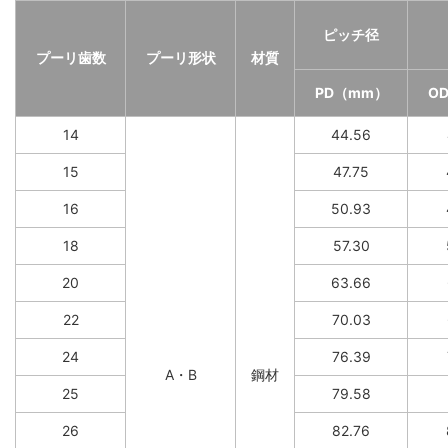
ピッチ径
プーリ歯数
プーリ形状
材質
PD（mm）
O
14
44.56
15
47.75
16
50.93
18
57.30
20
63.66
22
70.03
24
76.39
A・B
鋼材
25
79.58
26
82.76