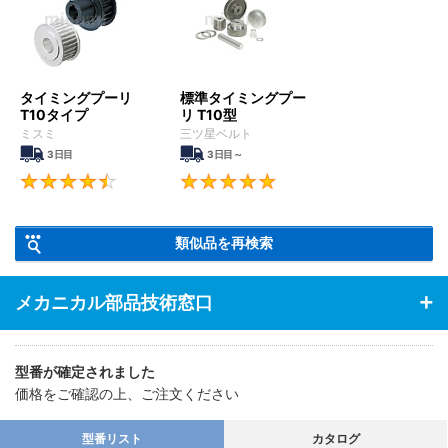
タイミングプーリ
標準タイミングプー
T10タイプ
リ T10型
ミスミ
三ツ星ベルト
3日目
3日目～
4.6
5
類似品を再検索
メカニカル部品技術窓口
型番が確定されました
価格をご確認の上、ご注文ください
型番リスト
カタログ