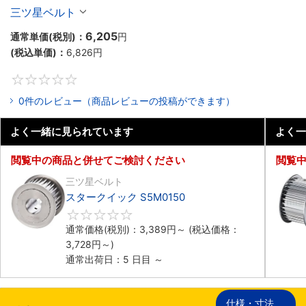
三ツ星ベルト
6,205
通常単価(税別)：
円
(税込単価)：
6,826
円
0
0件のレビュー（商品レビューの投稿ができます）
よく一緒に見られています
よく一
閲覧中の商品と併せてご検討ください
閲覧
三ツ星ベルト
スタークイック S5M0150
0
通常価格(税別)：
3,389
円
～
(税込価格：
3,728
円
～)
通常出荷日：5 日目 ～
仕様・寸法
