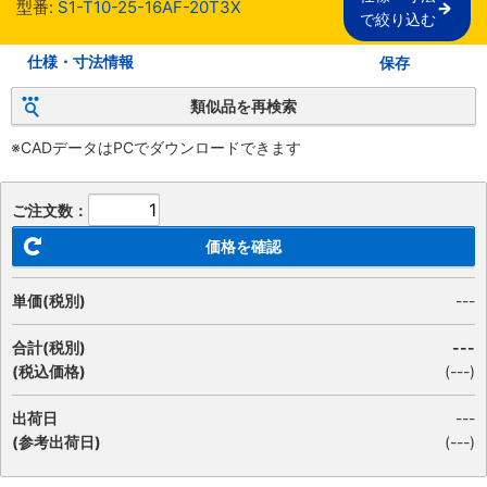
型番:
S1-T10-25-16AF-20T3X
で絞り込む
仕様・寸法情報
保存
類似品を再検索
※CADデータはPCでダウンロードできます
ご注文数：
価格を確認
単価(税別)
---
合計(税別)
---
(税込価格)
(
---
)
出荷日
---
(参考出荷日)
(---)