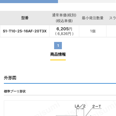
通常単価(税別)
型番
最小発注数量
ス
(税込単価)
6,205
円
S1-T10-25-16AF-20T3X
1個
(
6,826
円
)
1
商品情報
外形図
標準プーリ形状