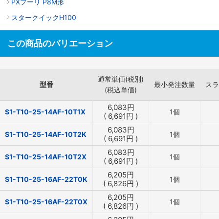
PXプーリ P8M形
スタークイックH100
この商品のバリエーション
通常単価(税別)
型番
最小発注数量
スラ
(税込単価)
6,083
円
S1-T10-25-14AF-10T1X
1個
(
6,691
円
)
6,083
円
S1-T10-25-14AF-10T2K
1個
(
6,691
円
)
6,083
円
S1-T10-25-14AF-10T2X
1個
(
6,691
円
)
6,205
円
S1-T10-25-16AF-22T0K
1個
(
6,826
円
)
6,205
円
S1-T10-25-16AF-22T0X
1個
(
6,826
円
)