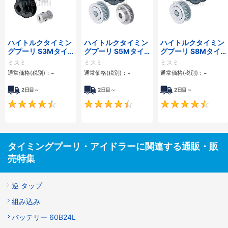
ハイトルクタイミン
ハイトルクタイミン
ハイトルクタイミン
グプーリ S3Mタイ
グプーリ S5Mタイ
グプーリ S8Mタイ
プ
プ
プ
ミスミ
ミスミ
ミスミ
-
-
-
通常価格(税別)：
通常価格(税別)：
通常価格(税別)：
2日目～
2日目～
2日目～
4.5
4.5
タイミングプーリ・アイドラーに関連する通販・販
売特集
逆 タップ
組み込み
バッテリー 60B24L