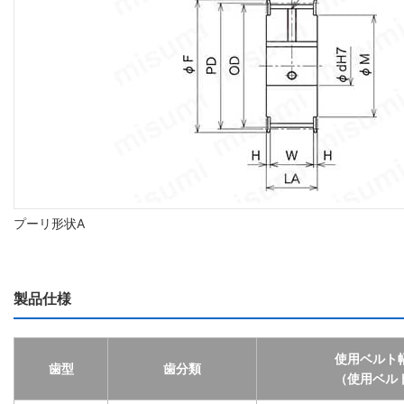
プーリ形状A
製品仕様
使用ベルト
歯型
歯分類
（使用ベル