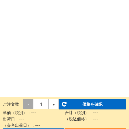
ご注文数：
価格を確認
-
+
単価（税別）：
---
合計（税別）：
---
出荷日：
---
（税込価格）：
---
（参考出荷日）：
---