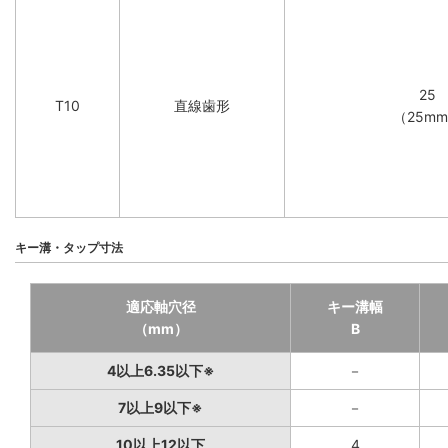
25
T10
直線歯形
（25m
キー溝・タップ寸法
適応軸穴径
キー溝幅
（mm）
B
4以上6.35以下※
－
7以上9以下※
－
10以上12以下
4