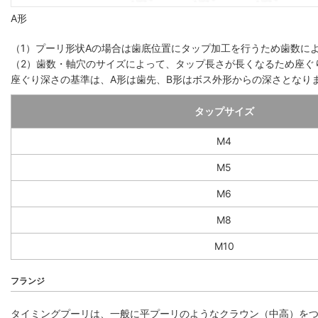
A形
（1）プーリ形状Aの場合は歯底位置にタップ加工を行うため歯数によっ
（2）歯数・軸穴のサイズによって、タップ長さが長くなるため座ぐ
座ぐり深さの基準は、A形は歯先、B形はボス外形からの深さとなり
タップサイズ
M4
M5
M6
M8
M10
フランジ
タイミングプーリは、一般に平プーリのようなクラウン（中高）を