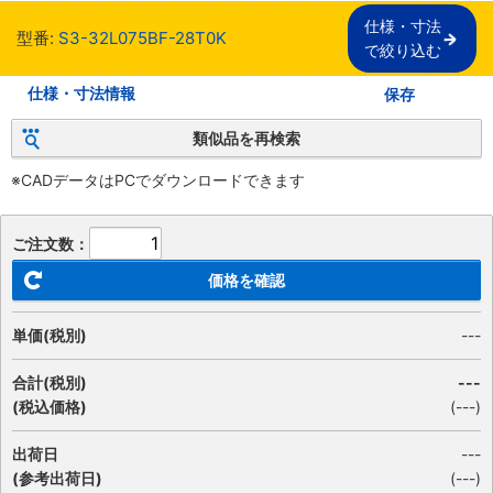
仕様・寸法

型番:
S3-32L075BF-28T0K
で絞り込む
仕様・寸法情報
保存
類似品を再検索
※CADデータはPCでダウンロードできます
ご注文数：
価格を確認
単価(税別)
---
合計(税別)
---
(税込価格)
(
---
)
出荷日
---
(参考出荷日)
(---)