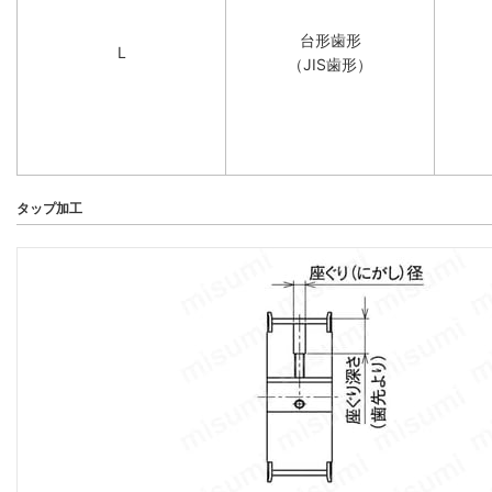
台形歯形
L
（JIS歯形）
タップ加工