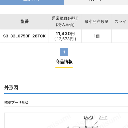
通常単価(税別)
型番
最小発注数量
スライ
(税込単価)
11,430
円
S3-32L075BF-28T0K
1個
(
12,573
円
)
1
商品情報
外形図
標準プーリ形状