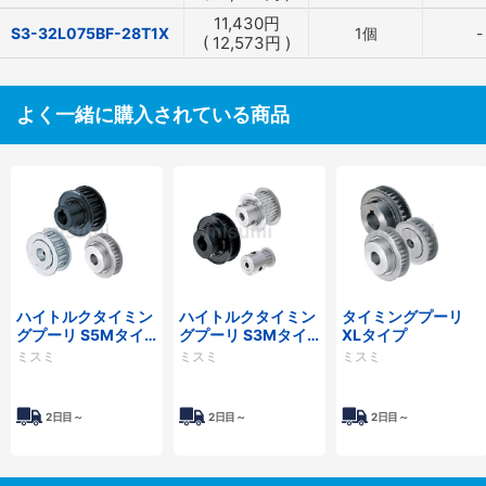
11,430
円
S3-32L075BF-28T1X
1個
-
(
12,573
円
)
よく一緒に購入されている商品
ハイトルクタイミン
ハイトルクタイミン
タイミングプーリ
グプーリ S5Mタイ
グプーリ S3Mタイ
XLタイプ
プ
プ
ミスミ
ミスミ
ミスミ
2日目～
2日目～
2日目～