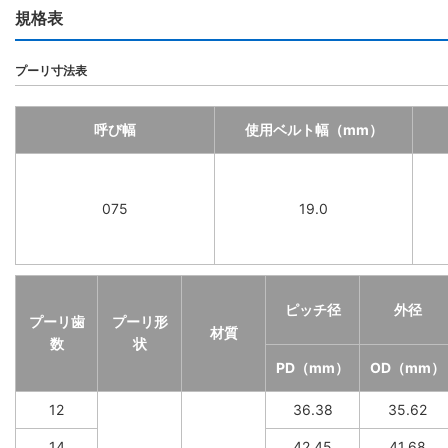
規格表
プーリ寸法表
呼び幅
使用ベルト幅（mm）
075
19.0
ピッチ径
外径
プーリ歯
プーリ形
材質
数
状
PD（mm）
OD（mm）
12
36.38
35.62
14
42.45
41.68