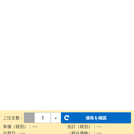
ご注文数：
価格を確認
-
+
単価（税別）：
---
合計（税別）：
---
出荷日：
---
（税込価格）：
---