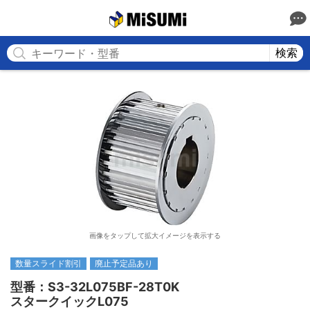
MISUMI
検索
画像をタップして拡大イメージを表示する
数量スライド割引
廃止予定品あり
型番：S3-32L075BF-28T0K

スタークイックL075