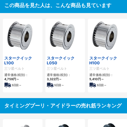
この商品を見た人は、こんな商品も見ています
スタークイック
スタークイック
スタークイック
L100
L050
H100
三ツ星ベルト
三ツ星ベルト
三ツ星ベルト
通常価格(税別)：
通常価格(税別)：
通常価格(税別)：
4,759
円
～
3,322
円
～
5,410
円
～
5
日目～
5
日目～
5
日目～
タイミングプーリ・アイドラーの売れ筋ランキング