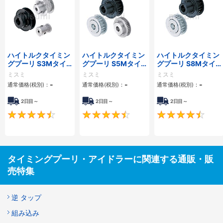
ハイトルクタイミン
ハイトルクタイミン
ハイトルクタイミン
グプーリ S3Mタイ
グプーリ S5Mタイ
グプーリ S8Mタイ
プ
プ
プ
ミスミ
ミスミ
ミスミ
-
-
-
通常価格(税別)：
通常価格(税別)：
通常価格(税別)：
2日目～
2日目～
2日目～
4.5
4.5
タイミングプーリ・アイドラーに関連する通販・販
売特集
逆 タップ
組み込み