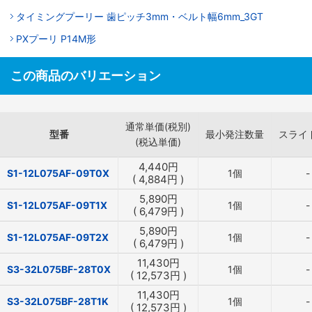
タイミングプーリー 歯ピッチ3mm・ベルト幅6mm_3GT
PXプーリ P14M形
この商品のバリエーション
通常単価(税別)
型番
最小発注数量
スライ
(税込単価)
4,440
円
S1-12L075AF-09T0X
1個
-
(
4,884
円
)
5,890
円
S1-12L075AF-09T1X
1個
-
(
6,479
円
)
5,890
円
S1-12L075AF-09T2X
1個
-
(
6,479
円
)
11,430
円
S3-32L075BF-28T0X
1個
-
(
12,573
円
)
11,430
円
S3-32L075BF-28T1K
1個
-
(
12,573
円
)