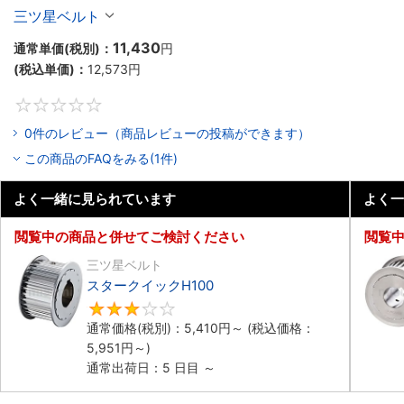
三ツ星ベルト
11,430
通常単価(税別)：
円
(税込単価)：
12,573
円
0
0件のレビュー（商品レビューの投稿ができます）
この商品のFAQをみる(1件)
よく一緒に見られています
よく一
閲覧中の商品と併せてご検討ください
閲覧
三ツ星ベルト
スタークイックH100
3
通常価格(税別)：
5,410
円
～
(税込価格：
5,951
円
～)
通常出荷日：5 日目 ～