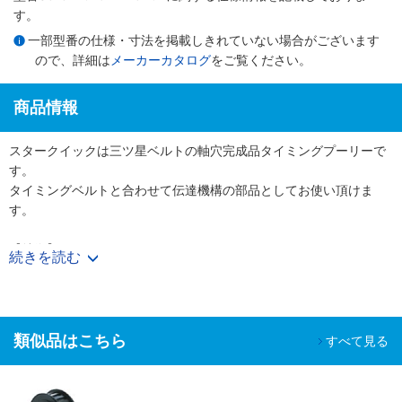
す。
一部型番の仕様・寸法を掲載しきれていない場合がございます
ので、詳細は
メーカーカタログ
をご覧ください。
商品情報
スタークイックは三ツ星ベルトの軸穴完成品タイミングプーリーで
す。
タイミングベルトと合わせて伝達機構の部品としてお使い頂けま
す。
【特徴】
続きを読む
・使用する軸径に合わせて軸穴・キー・タップ加工付きの完成プー
リーを図面無しでご購入頂けます。
・表面処理やフランジカシメ有無も選択でき、様々なニーズに対応
可能です。
類似品はこちら
すべて見る
【用途】
・工作機械、射出成形機などの大型機械からコピー機やプリンター