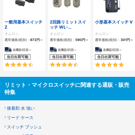
一般用基本スイッチ
2回路リミットスイ
小形基本スイッチ V
Z
ッチ WL-
N/WL/WLG
オムロン
オムロン
オムロン
通常価格(税別)：
872
円
～
通常価格(税別)：
590
円
～
通常価格(税別)：
301
円
～
在庫品1日目～
在庫品1日目～
在庫品1日目～
当日出荷可能
当日出荷可能
当日出荷可能
4.4
4.4
リミット・マイクロスイッチに関連する通販・販売
特集
接着剤 水 強い
リード ケース
スイッチ プッシュ