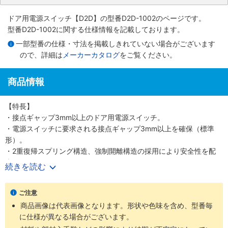
ドア用電源スイッチ【D2D】
の型番D2D-1002のページです。
型番D2D-1002に関する仕様情報を記載しております。
一部型番の仕様・寸法を掲載しきれていない場合がございます
ので、詳細は
メーカーカタログ
をご覧ください。
商品情報
【特長】
・接点ギャップ3mm以上のドア用電源スイッチ。
・電源スイッチに要求される接点ギャップ3mm以上を確保（標準
形）。
・2重復帰スプリング構造、強制開離構造の採用により安全性を配
慮。
続きを読む
・メンテナンスに威力を発揮するプル・オン・ロック機構つきも用
意。
ご注意
・主な用途はOA機器（複写機、プリンタ）と電源装置。
商品画像は代表画像となります。形状や色味を含め、型番毎
に仕様が異なる場合がございます。