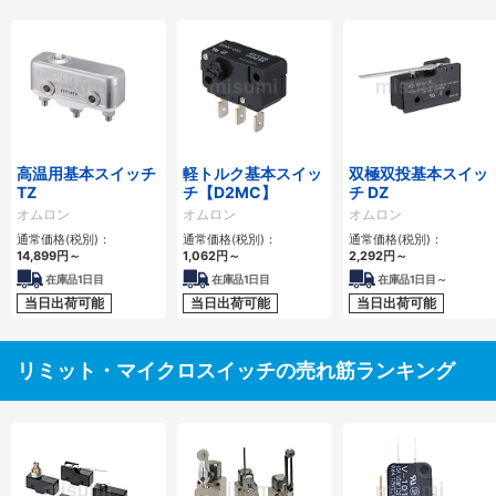
高温用基本スイッチ
軽トルク基本スイッ
双極双投基本スイッ
TZ
チ【D2MC】
チ DZ
オムロン
オムロン
オムロン
通常価格(税別)：
通常価格(税別)：
通常価格(税別)：
14,899
円
～
1,062
円
～
2,292
円
～
在庫品1日目
在庫品1日目
在庫品1日目～
当日出荷可能
当日出荷可能
当日出荷可能
リミット・マイクロスイッチの売れ筋ランキング