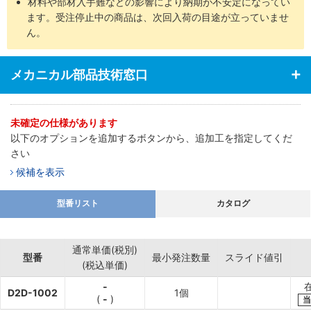
材料や部材入手難などの影響により納期が不安定になってい
ます。受注停止中の商品は、次回入荷の目途が立っていませ
ん。
メカニカル部品技術窓口
未確定の仕様があります
以下のオプションを追加するボタンから、追加工を指定してくだ
さい
候補を表示
型番リスト
カタログ
通常単価(税別)
型番
最小発注数量
スライド値引
(税込単価)
-
D2D-1002
1個
(
-
)
当