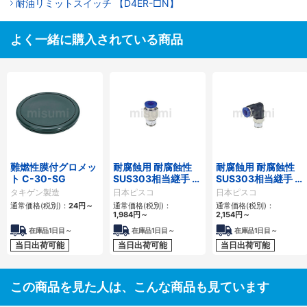
耐油リミットスイッチ 【D4ER-□N】
よく一緒に購入されている商品
難燃性膜付グロメッ
耐腐蝕用 耐腐蝕性
耐腐蝕用 耐腐蝕性
ト C-30-SG
SUS303相当継手 ス
SUS303相当継手 エ
トレート
ルボ
タキゲン製造
日本ピスコ
日本ピスコ
通常価格(税別)：
24
円
～
通常価格(税別)：
通常価格(税別)：
1,984
円
～
2,154
円
～
在庫品1日目～
在庫品1日目～
在庫品1日目～
当日出荷可能
当日出荷可能
当日出荷可能
この商品を見た人は、こんな商品も見ています