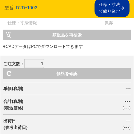
仕様・寸法

型番:
D2D-1002
で絞り込む
仕様・寸法情報
保存
類似品を再検索
※CADデータはPCでダウンロードできます
ご注文数：
価格を確認
単価(税別)
---
合計(税別)
---
(税込価格)
(
---
)
出荷日
---
(参考出荷日)
(---)