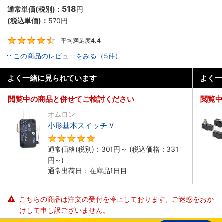
518
通常単価(税別)：
円
(税込単価)：
570
円
平均満足度
4.4
4.4
この商品のレビューをみる（5件）
よく一緒に見られています
よく一
閲覧中の商品と併せてご検討ください
閲覧
オムロン
小形基本スイッチ V
4.8
通常価格(税別)：
301
円
～
(税込価格：
331
円
～)
通常出荷日：在庫品1日目
こちらの商品は注文の受付を停止しております。ご迷惑をおか
けして申し訳ございません。