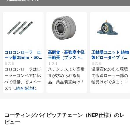
コロコンローラ ロ
高耐食・高強度小径
玉軸受ユニット 鋳物
ーラ幅25mm・50
玉軸受（プラストロ
製ピロータイプ（耐
mmタイプ
ベアリング）
熱用）
ミスミ
ミスミ
ミスミ
コロコンローラはロ
ステンレスより高耐
温度変化のある環境
ーラーコンベアに比
食が求められる食
で搬送ローラー部の
べて軽量、省スペー
品、薬品装置向け！
軸受けができます！
スで
...
続きを読む
コーティングバイピッチチェーン（NEP仕様）のレ
ビュー