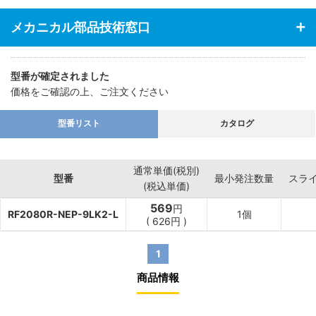
メカニカル部品技術窓口
型番が確定されました
価格をご確認の上、ご注文ください
型番リスト
カタログ
通常単価(税別)
型番
最小発注数量
スラ
(税込単価)
569
円
RF2080R-NEP-9LK2-L
1個
(
626
円
)
1
商品情報