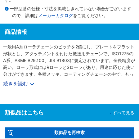
一部型番の仕様・寸法を掲載しきれていない場合がございます
ので、詳細は
メーカーカタログ
をご覧ください。
商品情報
一般用A系ローラチェーンのピッチを2倍にし、プレートをフラット
形状とし、アタッチメントを付けた搬送用チェーンで、ISO1275の
A系、ASME B29.100、JIS B1803に規定されています。全長精度が
高い。ローラ形式にはRローラとSローラがあり、用途に応じた使い
分けができます。各種メッキ、コーティングチェーンの中で、もっ
とも優れた耐食性を有します。海水がかかる雰囲気や屋外でも使用
続きを読む
可能です。六価クロムなど有害な物質を使用しない、環境にやさし
い次世代チェーンです。
類似品はこちら
すべて見る
類似品を再検索