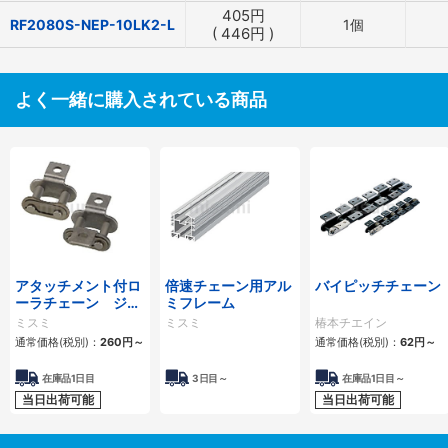
405
円
RF2080S-NEP-10LK2-L
1個
(
446
円
)
よく一緒に購入されている商品
アタッチメント付ロ
倍速チェーン用アル
バイピッチチェーン
ーラチェーン ジョ
ミフレーム
イントリンク
ミスミ
ミスミ
椿本チエイン
通常価格(税別)：
260
円
～
通常価格(税別)：
62
円
～
在庫品1日目
3日目～
在庫品1日目～
当日出荷可能
当日出荷可能