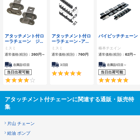
アタッチメント付ロ
アタッチメント付ロ
バイピッチチェーン
ーラチェーン ジョ
ーラチェーン -アタ
イントリンク
ッチメント両側タイ
ミスミ
ミスミ
椿本チエイン
プ-
通常価格(税別)：
260
円
～
通常価格(税別)：
760
円
通常価格(税別)：
62
円
～
在庫品1日目
3日目
在庫品1日目～
当日出荷可能
当日出荷可能
5
4
アタッチメント付チェーンに関連する通販・販売特
集
片山 チェーン
給油 ポンプ