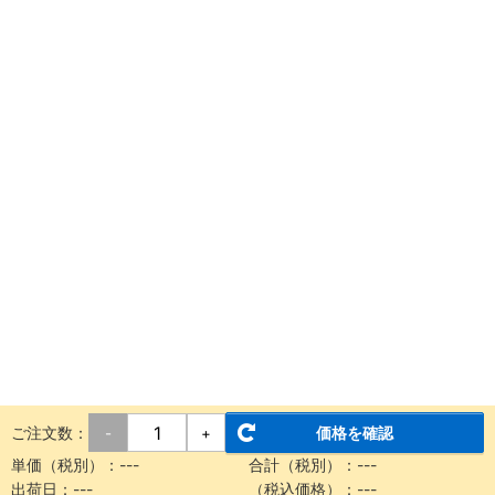
ご注文数：
価格を確認
-
+
単価（税別）：
---
合計（税別）：
---
出荷日：
---
（税込価格）：
---