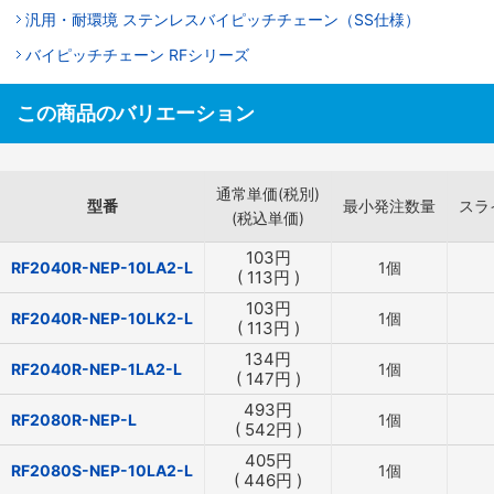
汎用・耐環境 ステンレスバイピッチチェーン（SS仕様）
バイピッチチェーン RFシリーズ
この商品のバリエーション
通常単価(税別)
型番
最小発注数量
スラ
(税込単価)
103
円
RF2040R-NEP-10LA2-L
1個
(
113
円
)
103
円
RF2040R-NEP-10LK2-L
1個
(
113
円
)
134
円
RF2040R-NEP-1LA2-L
1個
(
147
円
)
493
円
RF2080R-NEP-L
1個
(
542
円
)
405
円
RF2080S-NEP-10LA2-L
1個
(
446
円
)