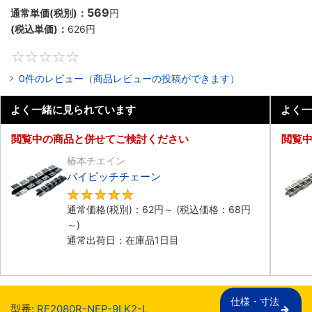
569
通常単価(税別)：
円
(税込単価)：
626
円
0
0件のレビュー（商品レビューの投稿ができます）
よく一緒に見られています
よく一
閲覧中の商品と併せてご検討ください
閲覧
椿本チエイン
バイピッチチェーン
5
通常価格(税別)：
62
円
～
(税込価格：
68
円
～)
通常出荷日：在庫品1日目
仕様・寸法

型番:
RF2080R-NEP-9LK2-L