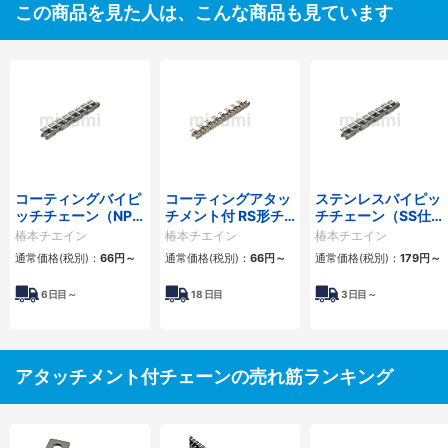
この商品を見た人は、こんな商品も見ています
コーティングバイピ
コーティングアタッ
ステンレスバイピッ
ッチチェーン（NP
チメント付 RS形チ
チチェーン（SS仕
仕様）
ェーン（NEP仕様）
様）
椿本チエイン
椿本チエイン
椿本チエイン
通常価格(税別)：
66
円
～
通常価格(税別)：
66
円
～
通常価格(税別)：
179
円
～
6
日目～
18
日目
3
日目～
アタッチメント付チェーンの売れ筋ランキング