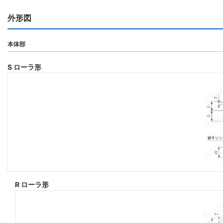
外形図
本体部
S ローラ形
R ローラ形