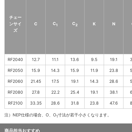
チェー
C
C
ンサイ
C
K
N
1
2
ズ
RF2040
12.7
11.1
13.6
9.5
19.1
3
RF2050
15.9
14.3
15.9
11.9
23.8
5
RF2060
21.45
17.5
19.1
14.3
28.6
5
RF2080
27.8
22.2
25.4
19.1
38.1
6
RF2100
33.35
28.6
31.8
23.8
47.6
8
注）NEP仕様の場合、O、O
寸法が若干小さくなります。
1
商品担当おすすめ