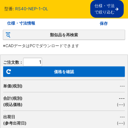
仕様・寸法

型番:
RS40-NEP-1-OL
で絞り込む
仕様・寸法情報
保存
類似品を再検索
※CADデータはPCでダウンロードできます
ご注文数：
価格を確認
単価(税別)
---
合計(税別)
---
(税込価格)
(
---
)
出荷日
---
(参考出荷日)
(---)