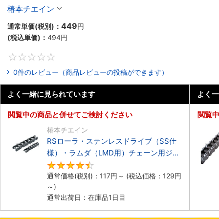
椿本チエイン
449
通常単価(税別)：
円
(税込単価)：
494
円
0
0件のレビュー（商品レビューの投稿ができます）
よく一緒に見られています
よく一
閲覧中の商品と併せてご検討ください
閲覧
椿本チエイン
RSローラ・ステンレスドライブ（SS仕
様）・ラムダ（LMD用）チェーン用ジョ
イントリンク
4.7
通常価格(税別)：
117
円
～
(税込価格：
129
円
～)
通常出荷日：在庫品1日目