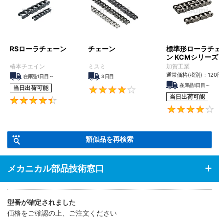
RSローラチェーン
チェーン
標準形ローラチ
ン KCMシリーズ
椿本チエイン
ミスミ
加賀工業
通常価格(税別)：
120
在庫品1日目～
3日目
在庫品1日目～
当日出荷可能
4.1
当日出荷可能
4.6
類似品を再検索
メカニカル部品技術窓口
型番が確定されました
価格をご確認の上、ご注文ください