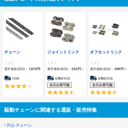
チェーン
ジョイントリンク
オフセットリンク
ミスミ
ミスミ
ミスミ
通常価格(税別)：
1,670
円
通常価格(税別)：
220
円
～
通常価格(税別)：
290
円
～
3日目
在庫品1日目
在庫品1日目
当日出荷可能
当日出荷可能
4.2
4.5
駆動チェーンに関連する通販・販売特集
片山 チェーン