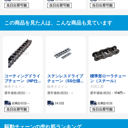
当日出荷可能
当日出荷可能
当日出荷可能
この商品を見た人は、こんな商品も見ています
コーティングドライ
ステンレスドライブ
標準形ローラチェー
ブチェーン（NP仕
チェーン（SS仕様）
ン（スチール）
様）
【新型番、型番でリ
椿本チエイン
椿本チエイン
大同工業
ンク数指定】
通常価格(税別)：
-
通常価格(税別)：
-
通常価格(税別)：
174
円
～
在庫品1日目～
38
日目
在庫品1日目
当日出荷可能
当日出荷可能
駆動チェーンの売れ筋ランキング