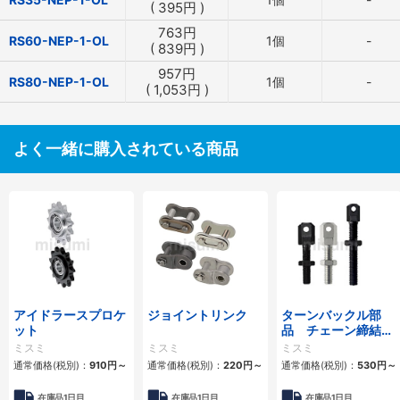
(
395
円
)
763
円
RS60-NEP-1-OL
1個
-
(
839
円
)
957
円
RS80-NEP-1-OL
1個
-
(
1,053
円
)
よく一緒に購入されている商品
アイドラースプロケ
ジョイントリンク
ターンバックル部
ット
品 チェーン締結
用 スタンダードタ
ミスミ
ミスミ
ミスミ
イプ・ロングタイプ
通常価格(税別)：
910
円
～
通常価格(税別)：
220
円
～
通常価格(税別)：
530
円
～
在庫品1日目
在庫品1日目
在庫品1日目