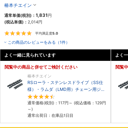
椿本チエイン
1,831
通常単価(税別)：
円
(税込単価)：
2,014
円
平均満足度
5.0
5
この商品のレビューをみる（1件）
よく一緒に見られています
よく一
閲覧中の商品と併せてご検討ください
閲覧
椿本チエイン
RSローラ・ステンレスドライブ（SS仕
様）・ラムダ（LMD用）チェーン用ジョ
イントリンク
4.7
通常価格(税別)：
117
円
～
(税込価格：
129
円
～)
通常出荷日：在庫品1日目