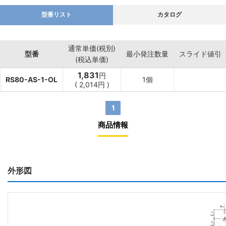
型番リスト
カタログ
通常単価(税別)
型番
最小発注数量
スライド値引
(税込単価)
1,831
円
RS80-AS-1-OL
1個
(
2,014
円
)
1
商品情報
外形図