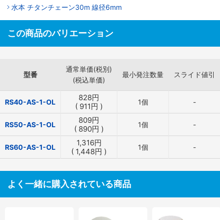
水本 チタンチェーン30m 線径6mm
この商品のバリエーション
通常単価(税別)
型番
最小発注数量
スライド値引
(税込単価)
828
円
RS40-AS-1-OL
1個
-
(
911
円
)
809
円
RS50-AS-1-OL
1個
-
(
890
円
)
1,316
円
RS60-AS-1-OL
1個
-
(
1,448
円
)
よく一緒に購入されている商品