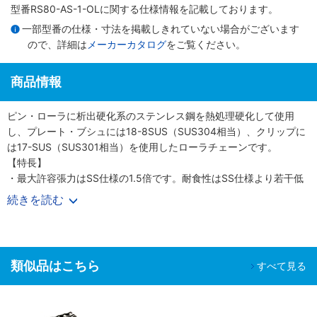
型番RS80-AS-1-OLに関する仕様情報を記載しております。
一部型番の仕様・寸法を掲載しきれていない場合がございます
ので、詳細は
メーカーカタログ
をご覧ください。
商品情報
ピン・ローラに析出硬化系のステンレス鋼を熱処理硬化して使用
し、プレート・ブシュには18-8SUS（SUS304相当）、クリップに
は17-SUS（SUS301相当）を使用したローラチェーンです。
【特長】
・最大許容張力はSS仕様の1.5倍です。耐食性はSS仕様より若干低
下します。
続きを読む
・耐食性、耐熱性が必要で、SS仕様よりも小形化や強力伝動を行う
場合に適します。
・析出硬化系のステンレス鋼を使用していますので磁性がありま
す。
類似品はこちら
すべて見る