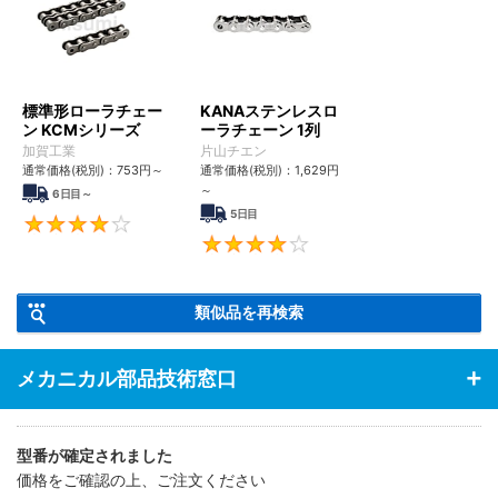
標準形ローラチェー
KANAステンレスロ
ン KCMシリーズ
ーラチェーン 1列
加賀工業
片山チエン
通常価格(税別)：
753
円
～
通常価格(税別)：
1,629
円
～
6日目～
5日目
4
4
類似品を再検索
メカニカル部品技術窓口
型番が確定されました
価格をご確認の上、ご注文ください