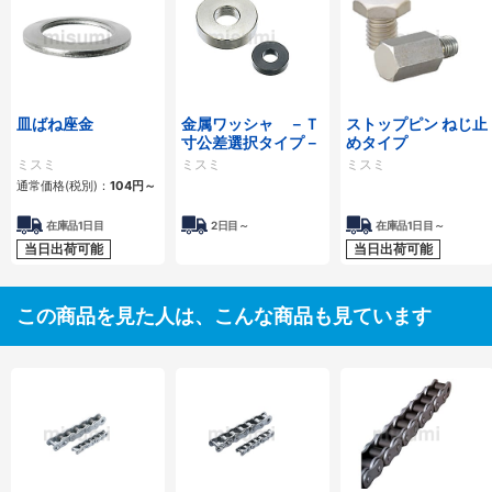
皿ばね座金
金属ワッシャ －Ｔ
ストップピン ねじ止
寸公差選択タイプ－
めタイプ
ミスミ
ミスミ
ミスミ
通常価格(税別)：
104
円
～
在庫品1日目
2日目～
在庫品1日目～
当日出荷可能
当日出荷可能
この商品を見た人は、こんな商品も見ています