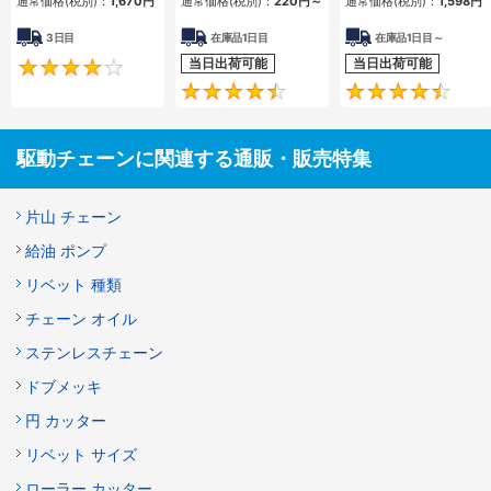
通常価格(税別)：
1,670
円
通常価格(税別)：
220
円
～
通常価格(税別)：
1,598
円
3日目
在庫品1日目
在庫品1日目～
当日出荷可能
当日出荷可能
4.2
4.5
駆動チェーンに関連する通販・販売特集
片山 チェーン
給油 ポンプ
リベット 種類
チェーン オイル
ステンレスチェーン
ドブメッキ
円 カッター
リベット サイズ
ローラー カッター