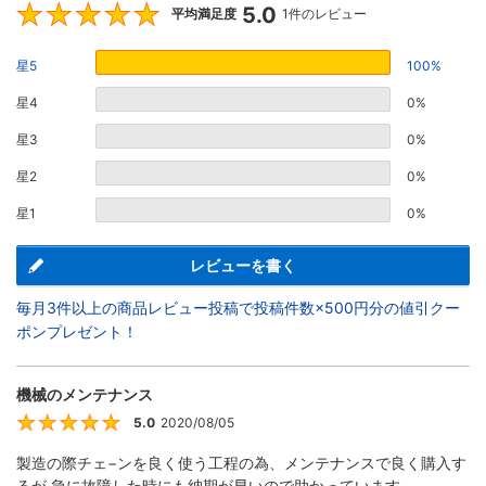
5.0
5
平均満足度
1件のレビュー
星5
100%
星4
0%
星3
0%
星2
0%
星1
0%
レビューを書く
毎月3件以上の商品レビュー投稿で投稿件数×500円分の値引クー
ポンプレゼント！
機械のメンテナンス
5.0
2020/08/05
5
製造の際チェ−ンを良く使う工程の為、メンテナンスで良く購入す
るが 急に故障した時にも納期が早いので助かっています。