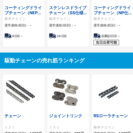
コーティングドライ
ステンレスドライブ
コーティングドライ
ブチェーン（NEP仕
チェーン（SS仕様）
ブチェーン（NP仕
様）
【新型番、型番でリ
様）
椿本チエイン
椿本チエイン
椿本チエイン
ンク数指定】
通常価格(税別)：
-
通常価格(税別)：
-
通常価格(税別)：
-
6
日目～
38
日目
在庫品1日目～
当日出荷可能
駆動チェーンの売れ筋ランキング
チェーン
ジョイントリンク
RSローラチェーン
ミスミ
ミスミ
椿本チエイン