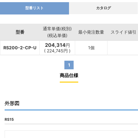
型番リスト
カタログ
通常単価(税別)
型番
最小発注数量
スライド値引
(税込単価)
204,314
円
RS200-2-CP-U
1個
(
224,745
円
)
1
商品仕様
外形図
RS15