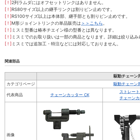
[ ! ]
2列ラムダにはオフセットリンクはありません。
[ ! ]
RS80サイズ以上の継手リンクは割りピン止めです。
[ ! ]
RS100サイズ以上は本体部、継手部とも割りピン止めです。
[ ! ]
M形ジョイントリンクの単品販売は
＞＞こちら
。
[ ! ]
ミスミ型番は椿本チエイン様の型番とは異なります。
[ ! ]
ミスミでのお取り扱いは一部の商品となります。詳細は絞り込み
[ ! ]
ミスミでは追加工・特注などには対応しておりません。
関連部品
駆動チェーン
カテゴリページ
駆動チェーン
ストレート
代表商品
チェーンカッター CK
チェーンカ
画像