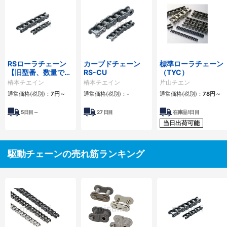
RSローラチェーン
カーブドチェーン
標準ローラチェーン
【旧型番、数量でリ
RS-CU
（TYC）
ンク数指定】
椿本チエイン
椿本チエイン
片山チエン
通常価格(税別)：
7
円
～
通常価格(税別)：
-
通常価格(税別)：
78
円
～
5
日目～
27
日目
在庫品1日目
当日出荷可能
駆動チェーンの売れ筋ランキング