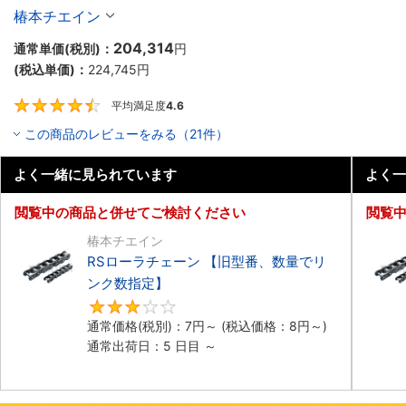
椿本チエイン
204,314
通常単価(税別)：
円
(税込単価)：
224,745
円
平均満足度
4.6
4.6
この商品のレビューをみる（21件）
よく一緒に見られています
よく一
閲覧中の商品と併せてご検討ください
閲覧
椿本チエイン
RSローラチェーン 【旧型番、数量でリ
ンク数指定】
3
通常価格(税別)：
7
円
～
(税込価格：
8
円
～)
通常出荷日：5 日目 ～