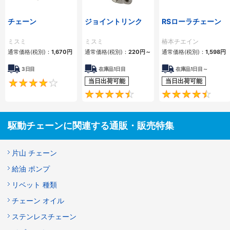
チェーン
ジョイントリンク
RSローラチェーン
ミスミ
ミスミ
椿本チエイン
通常価格(税別)：
1,670
円
通常価格(税別)：
220
円
～
通常価格(税別)：
1,598
円
3日目
在庫品1日目
在庫品1日目～
当日出荷可能
当日出荷可能
4.2
4.5
駆動チェーンに関連する通販・販売特集
片山 チェーン
給油 ポンプ
リベット 種類
チェーン オイル
ステンレスチェーン