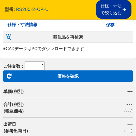
仕様・寸法

型番:
RS200-2-CP-U
で絞り込む
仕様・寸法情報
保存
類似品を再検索
※CADデータはPCでダウンロードできます
ご注文数：
価格を確認
単価(税別)
---
合計(税別)
---
(税込価格)
(
---
)
出荷日
---
(参考出荷日)
(---)