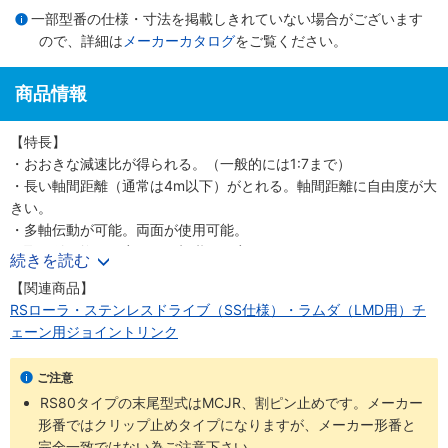
一部型番の仕様・寸法を掲載しきれていない場合がございます
ので、詳細は
メーカーカタログ
をご覧ください。
商品情報
【特長】
・おおきな減速比が得られる。（一般的には1:7まで）
・長い軸間距離（通常は4m以下）がとれる。軸間距離に自由度が大
きい。
・多軸伝動が可能。両面が使用可能。
・取り付け換えが容易。（切継ぎが容易）
続きを読む
・短い軸間距離でチェーンに支持があるなら軸が垂直でも駆動使用
【関連商品】
可能。
RSローラ・ステンレスドライブ（SS仕様）・ラムダ（LMD用）チ
・同一トルクでベルトに比べてスプロケット径を小さくできる。
ェーン用ジョイントリンク
・力の伝達が多くの歯数で行われるので、スプロケットの歯の摩耗
はギヤよりも有利。
ご注意
・ギヤに比べ衝撃吸収能力が高い。
RS80タイプの末尾型式はMCJR、割ピン止めです。メーカー
形番ではクリップ止めタイプになりますが、メーカー形番と
完全一致ではない為ご注意下さい。