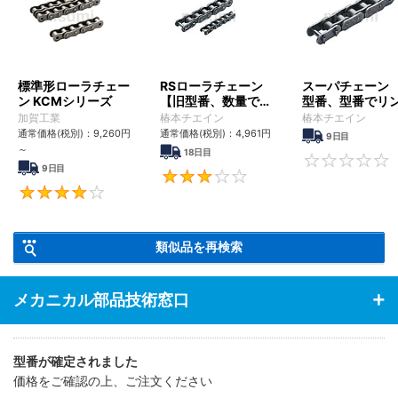
標準形ローラチェー
RSローラチェーン
スーパチェーン 
ン KCMシリーズ
【旧型番、数量でリ
型番、型番でリ
ンク数指定】
数指定】
加賀工業
椿本チエイン
椿本チエイン
通常価格(税別)：
9,260
円
通常価格(税別)：
4,961
円
9日目
～
18日目
9日目
3
4
類似品を再検索
メカニカル部品技術窓口
型番が確定されました
価格をご確認の上、ご注文ください