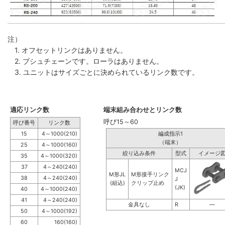
注）
1. オフセットリンクはありません。
2. ブシュチェーンです。ローラはありません。
3. ユニットはサイズごとに決められているリンク数です。
適応リンク数
端末組み合わせとリンク数
呼び15～60
呼び番号
リンク数
15
4～1000(210)
編成指示1
（端末）
25
4～1000(160)
絞り込み条件
型式
イメージ
35
4～1000(320)
37
4～240(240)
MCJ
M形JL
M形接手リンク
38
4～240(240)
J
(組込)
クリップ止め
(JK)
40
4～1000(240)
41
4～240(240)
金具なし
R
―
50
4～1000(192)
60
160(160)