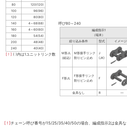
80
120(120)
100
96(96)
120
80(80)
呼び80～240
140
4～68(68)
160
4～60(60)
編成指示1
（端末）
180
54(54)
絞り込み条件
型式
イメージ
200
48(48)
240
40(40)
M形JL
M形接手リンク
J
[ ! ]
( )内は1ユニットリンク数
(組込)
割りピン止め
(JK)
F形接手リンク
F形JL
F
割りピン止め
金具なし
R
―
[ ! ]
チェーン呼び番号が15/25/35/40/50の場合、編成指示2は金