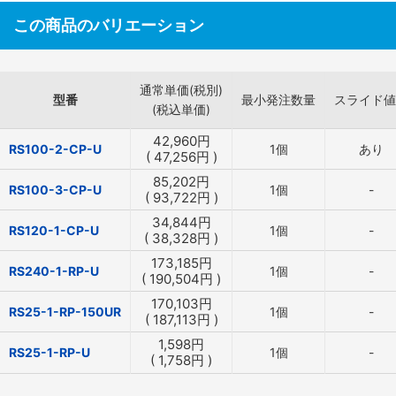
この商品のバリエーション
通常単価(税別)
型番
最小発注数量
スライド値
(税込単価)
42,960
円
RS100-2-CP-U
1個
あり
(
47,256
円
)
85,202
円
RS100-3-CP-U
1個
-
(
93,722
円
)
34,844
円
RS120-1-CP-U
1個
-
(
38,328
円
)
173,185
円
RS240-1-RP-U
1個
-
(
190,504
円
)
170,103
円
RS25-1-RP-150UR
1個
-
(
187,113
円
)
1,598
円
RS25-1-RP-U
1個
-
(
1,758
円
)