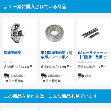
よく一緒に購入されている商品
深溝玉軸受
単列深溝玉軸受（開
RSローラチェーン
放形／シール形／シ
【旧型番、数量でリ
ールド形）
ンク数指定】
ＮＴＮ
ＮＳＫ
椿本チエイン
通常価格(税別)：
319
円
～
通常価格(税別)：
195
円
～
通常価格(税別)：
7
円
～
在庫品1日目～
在庫品1日目～
5日目～
当日出荷可能
当日出荷可能
この商品を見た人は、こんな商品も見ています