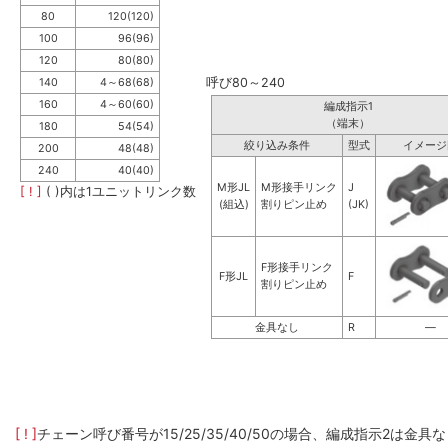
80
120(120)
100
96(96)
120
80(80)
呼び80～240
140
4～68(68)
160
4～60(60)
編成指示1
（端末）
180
54(54)
絞り込み条件
型式
イメージ
200
48(48)
240
40(40)
M形JL
M形接手リンク
J
[ ! ]
( )内は1ユニットリンク数
(組込)
割りピン止め
(JK)
F形接手リンク
F形JL
F
割りピン止め
金具なし
R
―
[ ! ]
チェーン呼び番号が15/25/35/40/50の場合、編成指示2は金