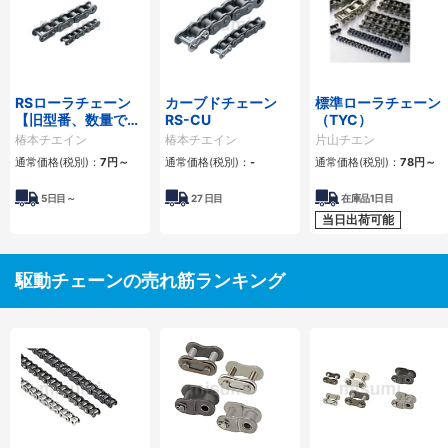
RSローラチェーン
カーブドチェーン
標準ローラチェーン
【旧型番、数量でリ
RS-CU
（TYC）
ンク数指定】
椿本チエイン
椿本チエイン
片山チエン
通常価格(税別)：
7
円
～
通常価格(税別)：
-
通常価格(税別)：
78
円
～
5
日目～
27
日目
在庫品1日目
当日出荷可能
駆動チェーンの売れ筋ランキング