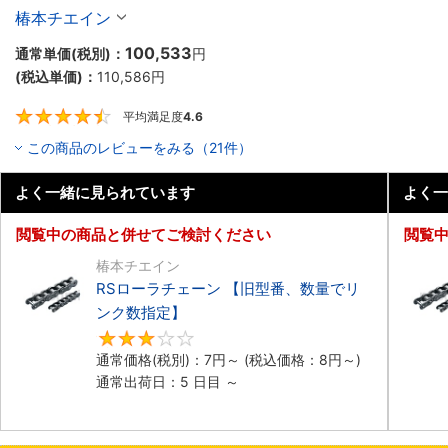
椿本チエイン
100,533
通常単価(税別)：
円
(税込単価)：
110,586
円
平均満足度
4.6
4.6
この商品のレビューをみる（21件）
よく一緒に見られています
よく一
閲覧中の商品と併せてご検討ください
閲覧
椿本チエイン
RSローラチェーン 【旧型番、数量でリ
ンク数指定】
3
通常価格(税別)：
7
円
～
(税込価格：
8
円
～)
通常出荷日：5 日目 ～