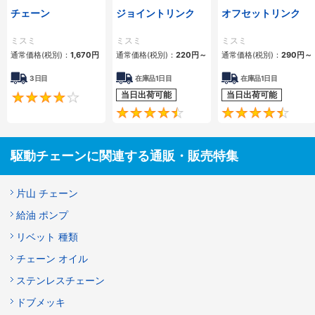
チェーン
ジョイントリンク
オフセットリンク
ミスミ
ミスミ
ミスミ
通常価格(税別)：
1,670
円
通常価格(税別)：
220
円
～
通常価格(税別)：
290
円
～
3日目
在庫品1日目
在庫品1日目
当日出荷可能
当日出荷可能
4.2
4.5
駆動チェーンに関連する通販・販売特集
片山 チェーン
給油 ポンプ
リベット 種類
チェーン オイル
ステンレスチェーン
ドブメッキ