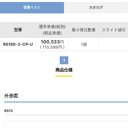
型番リスト
カタログ
通常単価(税別)
型番
最小発注数量
スライド値引
(税込単価)
100,533
円
RS160-2-CP-U
1個
(
110,586
円
)
1
商品仕様
外形図
RS15