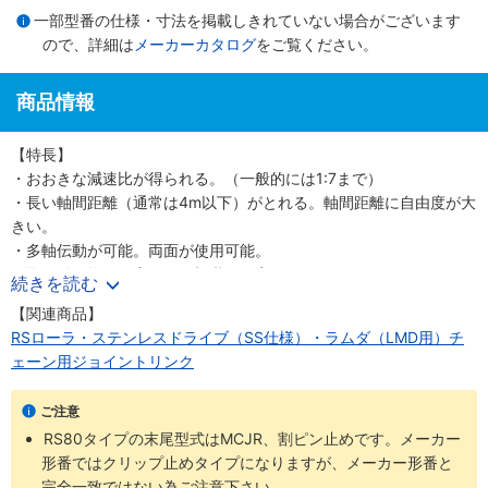
一部型番の仕様・寸法を掲載しきれていない場合がございます
ので、詳細は
メーカーカタログ
をご覧ください。
商品情報
【特長】
・おおきな減速比が得られる。（一般的には1:7まで）
・長い軸間距離（通常は4m以下）がとれる。軸間距離に自由度が大
きい。
・多軸伝動が可能。両面が使用可能。
・取り付け換えが容易。（切継ぎが容易）
続きを読む
・短い軸間距離でチェーンに支持があるなら軸が垂直でも駆動使用
【関連商品】
可能。
RSローラ・ステンレスドライブ（SS仕様）・ラムダ（LMD用）チ
・同一トルクでベルトに比べてスプロケット径を小さくできる。
ェーン用ジョイントリンク
・力の伝達が多くの歯数で行われるので、スプロケットの歯の摩耗
はギヤよりも有利。
ご注意
・ギヤに比べ衝撃吸収能力が高い。
RS80タイプの末尾型式はMCJR、割ピン止めです。メーカー
形番ではクリップ止めタイプになりますが、メーカー形番と
完全一致ではない為ご注意下さい。