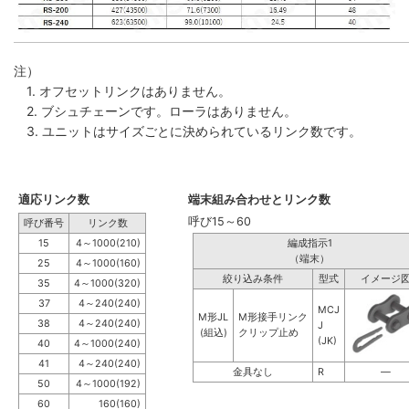
注）
1. オフセットリンクはありません。
2. ブシュチェーンです。ローラはありません。
3. ユニットはサイズごとに決められているリンク数です。
適応リンク数
端末組み合わせとリンク数
呼び15～60
呼び番号
リンク数
15
4～1000(210)
編成指示1
（端末）
25
4～1000(160)
絞り込み条件
型式
イメージ
35
4～1000(320)
37
4～240(240)
MCJ
M形JL
M形接手リンク
38
4～240(240)
J
(組込)
クリップ止め
(JK)
40
4～1000(240)
41
4～240(240)
金具なし
R
―
50
4～1000(192)
60
160(160)