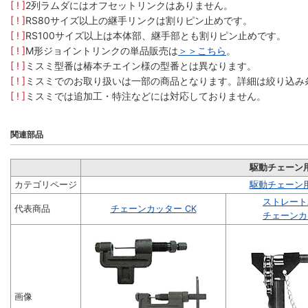
[ ! ]
2列ラムダにはオフセットリンクはありません。
[ ! ]
RS80サイズ以上の継手リンクは割りピン止めです。
[ ! ]
RS100サイズ以上は本体部、継手部とも割りピン止めです。
[ ! ]
M形ジョイントリンクの単品販売は
＞＞こちら
。
[ ! ]
ミスミ型番は椿本チエイン様の型番とは異なります。
[ ! ]
ミスミでのお取り扱いは一部の商品となります。詳細は絞り込み
[ ! ]
ミスミでは追加工・特注などには対応しておりません。
関連部品
駆動チェーン
カテゴリページ
駆動チェーン
ストレート
代表商品
チェーンカッター CK
チェーンカ
画像