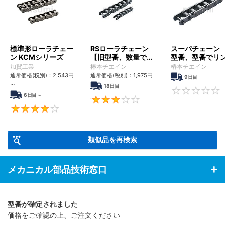
標準形ローラチェー
RSローラチェーン
スーパチェーン 
ン KCMシリーズ
【旧型番、数量でリ
型番、型番でリ
ンク数指定】
数指定】
加賀工業
椿本チエイン
椿本チエイン
通常価格(税別)：
2,543
円
通常価格(税別)：
1,975
円
9日目
～
18日目
6日目～
3
4
類似品を再検索
メカニカル部品技術窓口
型番が確定されました
価格をご確認の上、ご注文ください