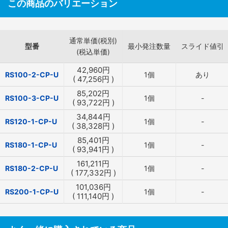
この商品のバリエーション
通常単価(税別)
型番
最小発注数量
スライド値引
(税込単価)
42,960
円
RS100-2-CP-U
1個
あり
(
47,256
円
)
85,202
円
RS100-3-CP-U
1個
-
(
93,722
円
)
34,844
円
RS120-1-CP-U
1個
-
(
38,328
円
)
85,401
円
RS180-1-CP-U
1個
-
(
93,941
円
)
161,211
円
RS180-2-CP-U
1個
-
(
177,332
円
)
101,036
円
RS200-1-CP-U
1個
-
(
111,140
円
)