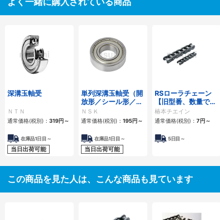
よく一緒に購入されている商品
深溝玉軸受
単列深溝玉軸受（開
RSローラチェーン
放形／シール形／シ
【旧型番、数量でリ
ールド形）
ンク数指定】
ＮＴＮ
ＮＳＫ
椿本チエイン
通常価格(税別)：
319
円
～
通常価格(税別)：
195
円
～
通常価格(税別)：
7
円
～
在庫品1日目～
在庫品1日目～
5日目～
当日出荷可能
当日出荷可能
この商品を見た人は、こんな商品も見ています