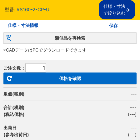
仕様・寸法

型番:
RS160-2-CP-U
で絞り込む
仕様・寸法情報
保存
類似品を再検索
※CADデータはPCでダウンロードできます
ご注文数：
価格を確認
単価(税別)
---
合計(税別)
---
(税込価格)
(
---
)
出荷日
---
(参考出荷日)
(---)