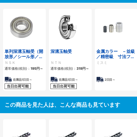
単列深溝玉軸受（開
深溝玉軸受
金属カラー －並級
放形／シール形／シ
／精密級 寸法フリ
ールド形）
ー指定タイプ－
ＮＳＫ
ＮＴＮ
ミスミ
通常価格(税別)：
195
円
～
通常価格(税別)：
319
円
～
在庫品1日目～
在庫品1日目～
2日目～
当日出荷可能
当日出荷可能
この商品を見た人は、こんな商品も見ています