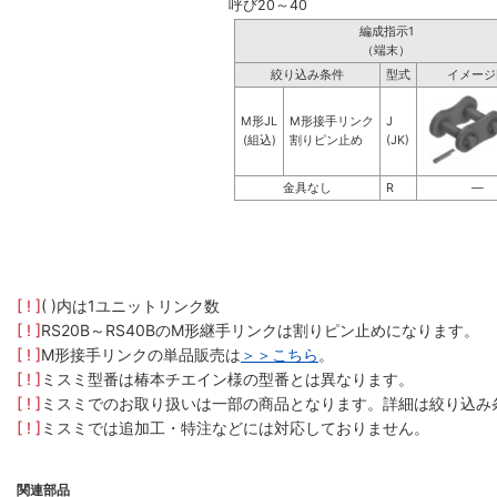
呼び20～40
編成指示1
（端末）
絞り込み条件
型式
イメージ
M形JL
M形接手リンク
J
(組込)
割りピン止め
(JK)
金具なし
R
―
[ ! ]
( )内は1ユニットリンク数
[ ! ]
RS20B～RS40BのM形継手リンクは割りピン止めになります。
[ ! ]
M形接手リンクの単品販売は
＞＞こちら
。
[ ! ]
ミスミ型番は椿本チエイン様の型番とは異なります。
[ ! ]
ミスミでのお取り扱いは一部の商品となります。詳細は絞り込み
[ ! ]
ミスミでは追加工・特注などには対応しておりません。
関連部品