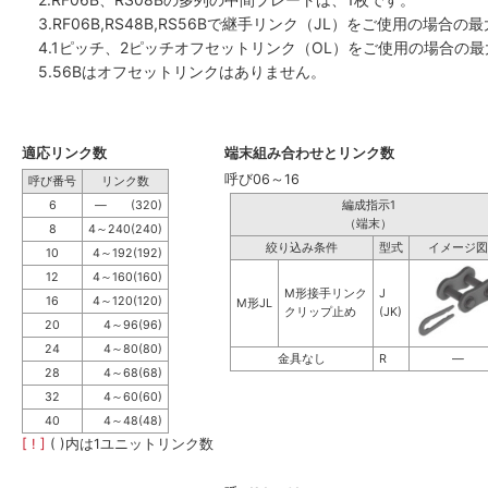
3.RF06B,RS48B,RS56Bで継手リンク（JL）をご使用の場合
4.1ピッチ、2ピッチオフセットリンク（OL）をご使用の場合の最
5.56Bはオフセットリンクはありません。
適応リンク数
端末組み合わせとリンク数
呼び06～16
呼び番号
リンク数
6
― (320)
編成指示1
（端末）
8
4～240(240)
絞り込み条件
型式
イメージ図
10
4～192(192)
12
4～160(160)
M形接手リンク
J
16
4～120(120)
M形JL
クリップ止め
(JK)
20
4～96(96)
24
4～80(80)
金具なし
R
―
28
4～68(68)
32
4～60(60)
40
4～48(48)
[ ! ]
( )内は1ユニットリンク数