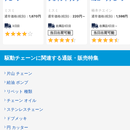
ミスミ
ミスミ
椿本チエイン
通常価格(税別)：
1,670
円
通常価格(税別)：
220
円
～
通常価格(税別)：
1,598
円
3日目
在庫品1日目
在庫品1日目～
当日出荷可能
当日出荷可能
4.2
4.5
駆動チェーンに関連する通販・販売特集
片山 チェーン
給油 ポンプ
リベット 種類
チェーン オイル
ステンレスチェーン
ドブメッキ
円 カッター