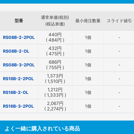
通常単価(税別)
型番
最小発注数量
スライド値引
(税込単価)
440
円
RS08B-2-2POL
1個
-
(
484
円
)
432
円
RS08B-2-OL
1個
-
(
475
円
)
686
円
RS08B-3-2POL
1個
-
(
755
円
)
1,373
円
RS16B-2-2POL
1個
-
(
1,510
円
)
1,212
円
RS16B-2-OL
1個
-
(
1,333
円
)
2,067
円
RS16B-3-2POL
1個
-
(
2,274
円
)
よく一緒に購入されている商品