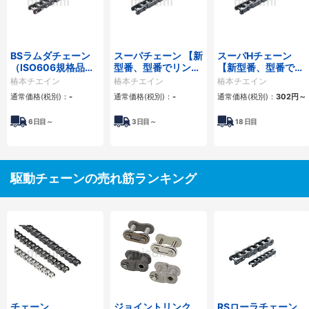
BSラムダチェーン
スーパチェーン 【新
スーパHチェーン
（ISO606規格品・
型番、型番でリンク
【新型番、型番でリ
Bシリーズ）
数指定】
ンク数指定】
椿本チエイン
椿本チエイン
椿本チエイン
通常価格(税別)：
-
通常価格(税別)：
-
通常価格(税別)：
302
円
～
6
日目～
3
日目～
18
日目
駆動チェーンの売れ筋ランキング
チェーン
ジョイントリンク
RSローラチェーン