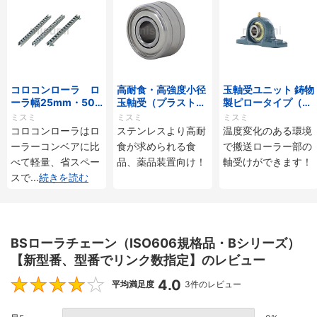
コロコンローラ ロ
高耐食・高強度小径
玉軸受ユニット 鋳物
ーラ幅25mm・50
玉軸受（プラストロ
製ピロータイプ（耐
mmタイプ
ベアリング）
熱用）
ミスミ
ミスミ
ミスミ
コロコンローラはロ
ステンレスより高耐
温度変化のある環境
ーラーコンベアに比
食が求められる食
で搬送ローラー部の
べて軽量、省スペー
品、薬品装置向け！
軸受けができます！
スで
...
続きを読む
BSローラチェーン（ISO606規格品・Bシリーズ）
【新型番、型番でリンク数指定】のレビュー
4.0
4
平均満足度
3件のレビュー