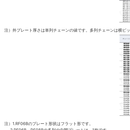
注）外プレート厚さは単列チェーンの値です。多列チェーンは横ピ
注）1.RF06Bのプレート形状はフラット形です。
2.RF06B、RS08Bの多列の中間プレートは、1枚です。