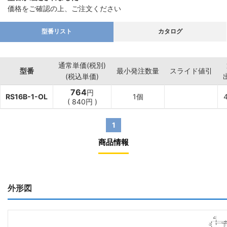
価格をご確認の上、ご注文ください
型番リスト
カタログ
通常単価(税別)
型番
最小発注数量
スライド値引
(税込単価)
764
円
RS16B-1-OL
1個
(
840
円
)
1
商品情報
外形図