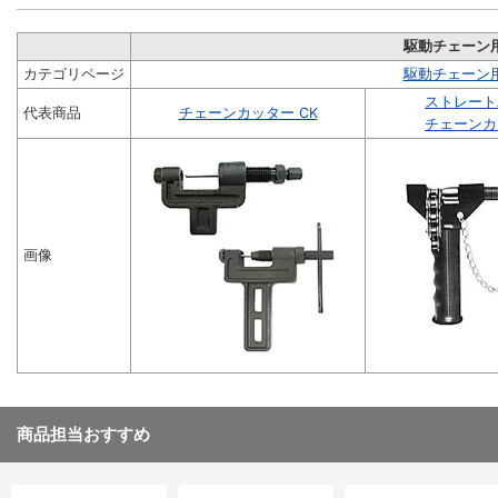
駆動チェーン
カテゴリページ
駆動チェーン
ストレート
代表商品
チェーンカッター CK
チェーンカ
画像
商品担当おすすめ