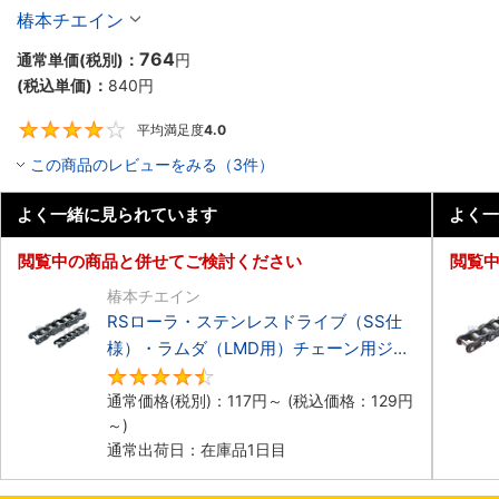
【新型番、型番でリンク数指定】
椿本チエイン
764
通常単価(税別)：
円
(税込単価)：
840
円
平均満足度
4.0
4
この商品のレビューをみる（3件）
よく一緒に見られています
よく一
閲覧中の商品と併せてご検討ください
閲覧
椿本チエイン
RSローラ・ステンレスドライブ（SS仕
様）・ラムダ（LMD用）チェーン用ジョ
イントリンク
4.7
通常価格(税別)：
117
円
～
(税込価格：
129
円
～)
通常出荷日：在庫品1日目