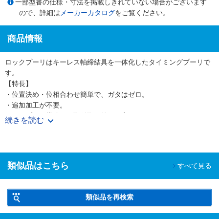
一部型番の仕様・寸法を掲載しきれていない場合がございます
ので、詳細は
メーカーカタログ
をご覧ください。
商品情報
ロックプーリはキーレス軸締結具を一体化したタイミングプーリで
す。
【特長】
・位置決め・位相合わせ簡単で、ガタはゼロ。
・追加加工が不要。
・シンプルな構造で、取付取り外しが容易。
続きを読む
・緩み止めや軸方向の抜け止め不要。
・Sタイプは伝達トルクが大幅アップ！ウルトラPXベルト使用時に
も対応可能になりました。
・プーリ本体アルミ仕様もラインナップ！イナーシャの低減に効果
類似品はこちら
すべて見る
的です。
類似品を再検索