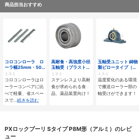
商品担当おすすめ
コロコンローラ ロ
高耐食・高強度小径
玉軸受ユニット 鋳物
ーラ幅25mm・50
玉軸受（プラストロ
製ピロータイプ（耐
mmタイプ
ベアリング）
熱用）
ミスミ
ミスミ
ミスミ
コロコンローラはロ
ステンレスより高耐
温度変化のある環境
ーラーコンベアに比
食が求められる食
で搬送ローラー部の
べて軽量、省スペー
品、薬品装置向け！
軸受けができます！
スで
...
続きを読む
PXロックプーリ Sタイプ P8M形（アルミ）のレビ
ュー