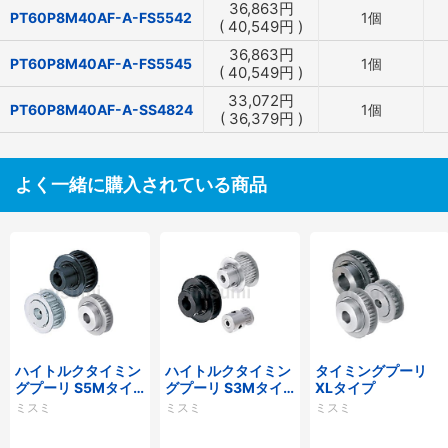
36,863
円
PT60P8M40AF-A-FS5542
1個
(
40,549
円
)
36,863
円
PT60P8M40AF-A-FS5545
1個
(
40,549
円
)
33,072
円
PT60P8M40AF-A-SS4824
1個
(
36,379
円
)
よく一緒に購入されている商品
ハイトルクタイミン
ハイトルクタイミン
タイミングプーリ
グプーリ S5Mタイ
グプーリ S3Mタイ
XLタイプ
プ
プ
ミスミ
ミスミ
ミスミ