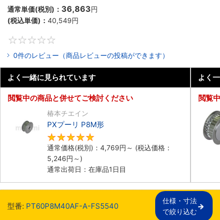
36,863
通常単価(税別)：
円
(税込単価)：
40,549
円
0
0件のレビュー（商品レビューの投稿ができます）
よく一緒に見られています
よく一
閲覧中の商品と併せてご検討ください
閲覧
椿本チエイン
PXプーリ P8M形
5
通常価格(税別)：
4,769
円
～
(税込価格：
5,246
円
～)
通常出荷日：在庫品1日目
仕様・寸法

型番:
PT60P8M40AF-A-FS5540
で絞り込む