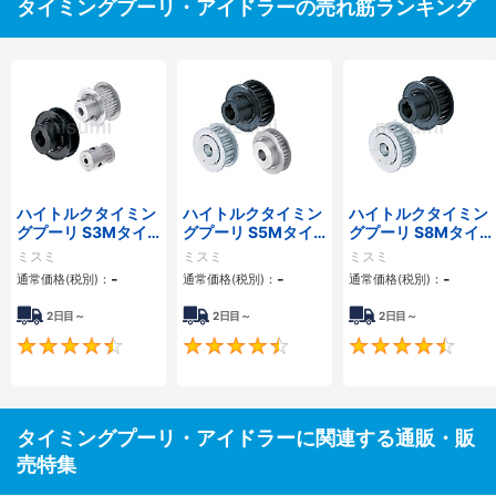
タイミングプーリ・アイドラーの売れ筋ランキング
ハイトルクタイミン
ハイトルクタイミン
ハイトルクタイミン
グプーリ S3Mタイ
グプーリ S5Mタイ
グプーリ S8Mタイ
プ
プ
プ
ミスミ
ミスミ
ミスミ
-
-
-
通常価格(税別)：
通常価格(税別)：
通常価格(税別)：
2日目～
2日目～
2日目～
4.5
4.5
タイミングプーリ・アイドラーに関連する通販・販
売特集