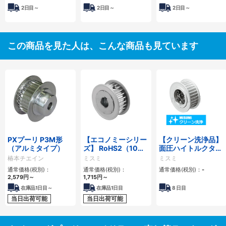
2日目～
2日目～
2日目～
この商品を見た人は、こんな商品も見ています
PXプーリ P3M形
【エコノミーシリー
【クリーン洗浄品】
（アルミタイプ）
ズ】 RoHS2（10物
面圧ハイトルクタイ
質）対応 タイミング
ミングプーリ S3Ｍ
椿本チエイン
ミスミ
ミスミ
プーリ S8Mタイプ
タイプ-メカロック
通常価格(税別)：
通常価格(税別)：
通常価格(税別)：
-
スタンダード組込
2,579
円
～
1,715
円
～
在庫品1日目～
在庫品1日目
8
日目
当日出荷可能
当日出荷可能