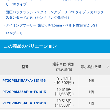
リ T10タイプ
面圧バックラッシレスタイミングプーリ 8YUタイプ メカロック
スタンダード組込（センタリング機能付）
タイミングプーリー 歯ピッチ1.5mm・ベルト幅3mm_1.5GT
14Mプーリ
この商品のバリエーション
通常単価(税別)
型番
最小発注数量
ス
(税込単価)
9,547
円
PT20P8M15AF-A-SS1416
1個
(
10,502
円
)
10,516
円
PT20P8M25AF-A-FS1415
1個
(
11,568
円
)
10,516
円
PT20P8M25AF-A-FS1416
1個
(
11,568
円
)