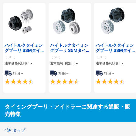
ハイトルクタイミン
ハイトルクタイミン
ハイトルクタイミン
グプーリ S3Mタイ
グプーリ S5Mタイ
グプーリ S8Mタイ
プ
プ
プ
ミスミ
ミスミ
ミスミ
-
-
-
通常価格(税別)：
通常価格(税別)：
通常価格(税別)：
2日目～
2日目～
2日目～
4.5
4.5
タイミングプーリ・アイドラーに関連する通販・販
売特集
逆 タップ