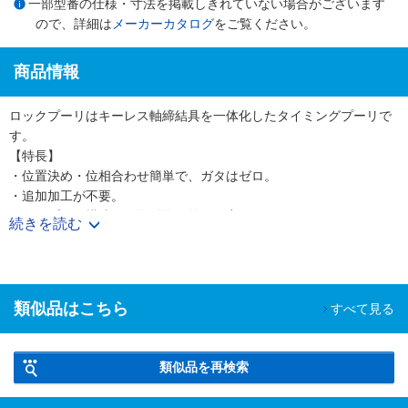
一部型番の仕様・寸法を掲載しきれていない場合がございます
ので、詳細は
メーカーカタログ
をご覧ください。
商品情報
ロックプーリはキーレス軸締結具を一体化したタイミングプーリで
す。
【特長】
・位置決め・位相合わせ簡単で、ガタはゼロ。
・追加加工が不要。
・シンプルな構造で、取付取り外しが容易。
続きを読む
・緩み止めや軸方向の抜け止め不要。
・Sタイプは伝達トルクが大幅アップ！ウルトラPXベルト使用時に
も対応可能になりました。
・プーリ本体アルミ仕様もラインナップ！イナーシャの低減に効果
類似品はこちら
すべて見る
的です。
類似品を再検索