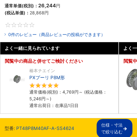
26,244
通常単価(税別)：
円
(税込単価)：
28,868
円
0
0件のレビュー（商品レビューの投稿ができます）
よく一緒に見られています
よく一
閲覧中の商品と併せてご検討ください
閲覧
椿本チエイン
PXプーリ P8M形
5
通常価格(税別)：
4,769
円
～
(税込価格：
5,246
円
～)
通常出荷日：在庫品1日目
仕様・寸法

型番:
PT48P8M40AF-A-SS4624
で絞り込む