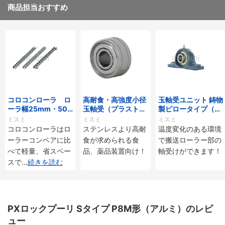
商品担当おすすめ
コロコンローラ ロ
高耐食・高強度小径
玉軸受ユニット 鋳物
ーラ幅25mm・50
玉軸受（プラストロ
製ピロータイプ（耐
mmタイプ
ベアリング）
熱用）
ミスミ
ミスミ
ミスミ
コロコンローラはロ
ステンレスより高耐
温度変化のある環境
ーラーコンベアに比
食が求められる食
で搬送ローラー部の
べて軽量、省スペー
品、薬品装置向け！
軸受けができます！
スで
...
続きを読む
PXロックプーリ Sタイプ P8M形（アルミ）のレビ
ュー