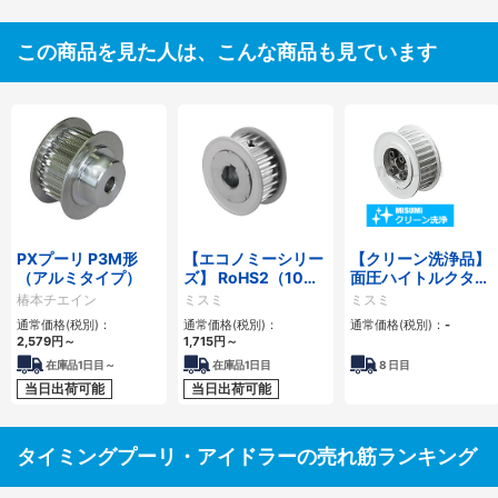
この商品を見た人は、こんな商品も見ています
PXプーリ P3M形
【エコノミーシリー
【クリーン洗浄品】
（アルミタイプ）
ズ】 RoHS2（10物
面圧ハイトルクタイ
質）対応 タイミング
ミングプーリ S3Ｍ
椿本チエイン
ミスミ
ミスミ
プーリ S8Mタイプ
タイプ-メカロック
通常価格(税別)：
通常価格(税別)：
通常価格(税別)：
-
スタンダード組込
2,579
円
～
1,715
円
～
在庫品1日目～
在庫品1日目
8
日目
当日出荷可能
当日出荷可能
タイミングプーリ・アイドラーの売れ筋ランキング