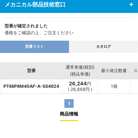
メカニカル部品技術窓口
型番が確定されました
価格をご確認の上、ご注文ください
型番リスト
カタログ
通常単価(税別)
型番
最小発注数量
ス
(税込単価)
26,244
円
PT48P8M40AF-A-SS4624
1個
(
28,868
円
)
1
商品情報