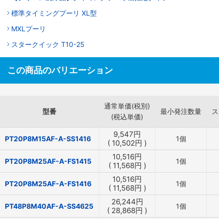
標準タイミングプーリ XL型
MXLプーリ
スタークイック T10-25
この商品のバリエーション
通常単価(税別)
型番
最小発注数量
ス
(税込単価)
9,547
円
PT20P8M15AF-A-SS1416
1個
(
10,502
円
)
10,516
円
PT20P8M25AF-A-FS1415
1個
(
11,568
円
)
10,516
円
PT20P8M25AF-A-FS1416
1個
(
11,568
円
)
26,244
円
PT48P8M40AF-A-SS4625
1個
(
28,868
円
)