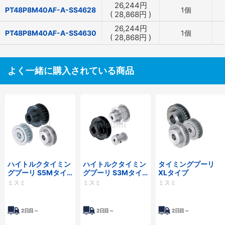
26,244
円
PT48P8M40AF-A-SS4628
1個
(
28,868
円
)
26,244
円
PT48P8M40AF-A-SS4630
1個
(
28,868
円
)
よく一緒に購入されている商品
ハイトルクタイミン
ハイトルクタイミン
タイミングプーリ
グプーリ S5Mタイ
グプーリ S3Mタイ
XLタイプ
プ
プ
ミスミ
ミスミ
ミスミ
2日目～
2日目～
2日目～