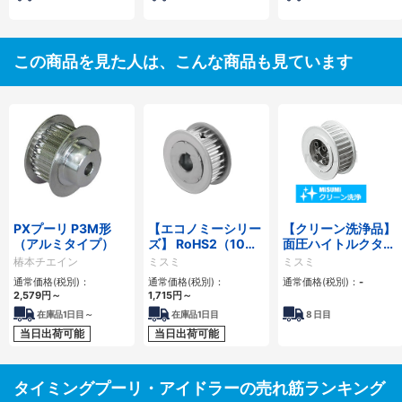
この商品を見た人は、こんな商品も見ています
PXプーリ P3M形
【エコノミーシリー
【クリーン洗浄品】
（アルミタイプ）
ズ】 RoHS2（10物
面圧ハイトルクタイ
質）対応 タイミング
ミングプーリ S3Ｍ
椿本チエイン
ミスミ
ミスミ
プーリ S8Mタイプ
タイプ-メカロック
通常価格(税別)：
通常価格(税別)：
通常価格(税別)：
-
スタンダード組込
2,579
円
～
1,715
円
～
在庫品1日目～
在庫品1日目
8
日目
当日出荷可能
当日出荷可能
タイミングプーリ・アイドラーの売れ筋ランキング