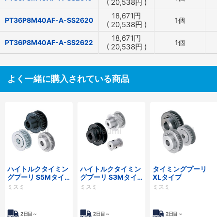
(
20,538
円
)
18,671
円
PT36P8M40AF-A-SS2620
1個
(
20,538
円
)
18,671
円
PT36P8M40AF-A-SS2622
1個
(
20,538
円
)
よく一緒に購入されている商品
ハイトルクタイミン
ハイトルクタイミン
タイミングプーリ
グプーリ S5Mタイ
グプーリ S3Mタイ
XLタイプ
プ
プ
ミスミ
ミスミ
ミスミ
2日目～
2日目～
2日目～