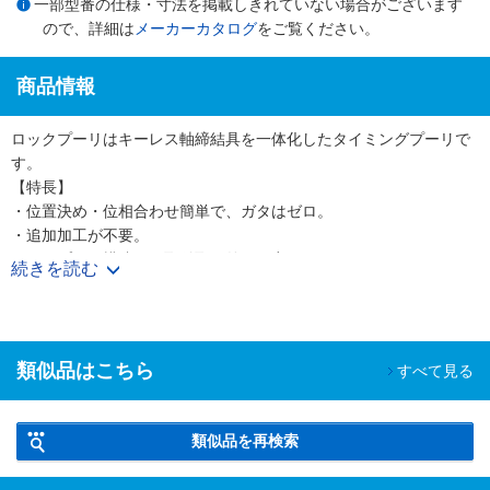
一部型番の仕様・寸法を掲載しきれていない場合がございます
ので、詳細は
メーカーカタログ
をご覧ください。
商品情報
ロックプーリはキーレス軸締結具を一体化したタイミングプーリで
す。
【特長】
・位置決め・位相合わせ簡単で、ガタはゼロ。
・追加加工が不要。
・シンプルな構造で、取付取り外しが容易。
続きを読む
・緩み止めや軸方向の抜け止め不要。
・Sタイプは伝達トルクが大幅アップ！ウルトラPXベルト使用時に
も対応可能になりました。
・プーリ本体アルミ仕様もラインナップ！イナーシャの低減に効果
類似品はこちら
すべて見る
的です。
類似品を再検索