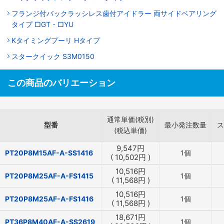
フランジ付バックラッシレス歯付アイドラー 両サイドベアリング
タイプ □GT・□YU
Kタイミングプーリ Hタイプ
スタークイック S3M0150
この商品のバリエーション
通常単価(税別)
型番
最小発注数量
ス
(税込単価)
9,547
円
PT20P8M15AF-A-SS1416
1個
(
10,502
円
)
10,516
円
PT20P8M25AF-A-FS1415
1個
(
11,568
円
)
10,516
円
PT20P8M25AF-A-FS1416
1個
(
11,568
円
)
18,671
円
PT36P8M40AF-A-SS2619
1個