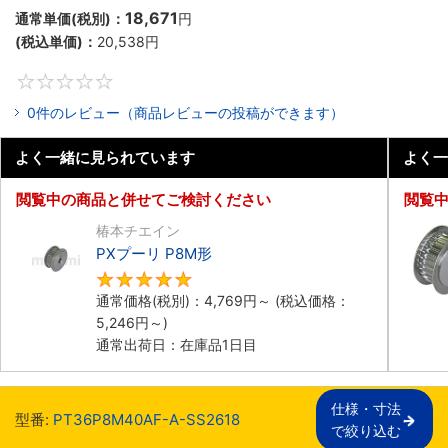
18,671
通常単価(税別)：
円
(税込単価)：
20,538
円
0
0件のレビュー（商品レビューの投稿ができます）
よく一緒に見られています
よく一
閲覧中の商品と併せてご検討ください
閲覧
椿本チエイン
PXプーリ P8M形
5
通常価格(税別)：
4,769
円
～
(税込価格：
5,246
円
～)
通常出荷日：在庫品1日目
仕様・寸法

型番:
PT36P8M40AF-A-SS2618
で絞り込む