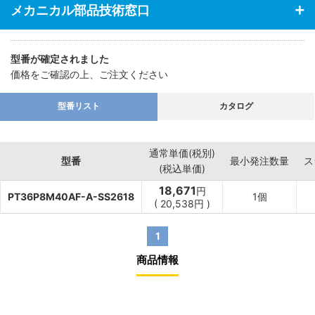
メカニカル部品技術窓口
型番が確定されました
価格をご確認の上、ご注文ください
型番リスト
カタログ
通常単価(税別)
型番
最小発注数量
ス
(税込単価)
18,671
円
PT36P8M40AF-A-SS2618
1個
(
20,538
円
)
1
商品情報