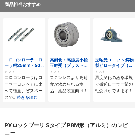
商品担当おすすめ
コロコンローラ ロ
高耐食・高強度小径
玉軸受ユニット 鋳物
ーラ幅25mm・50
玉軸受（プラストロ
製ピロータイプ（耐
mmタイプ
ベアリング）
熱用）
ミスミ
ミスミ
ミスミ
コロコンローラはロ
ステンレスより高耐
温度変化のある環境
ーラーコンベアに比
食が求められる食
で搬送ローラー部の
べて軽量、省スペー
品、薬品装置向け！
軸受けができます！
スで
...
続きを読む
PXロックプーリ Sタイプ P8M形（アルミ）のレビ
ュー