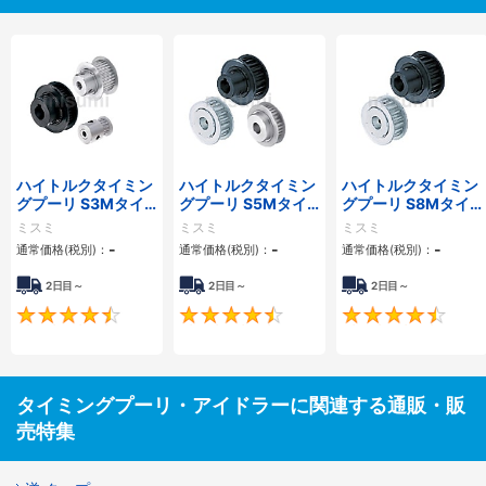
ハイトルクタイミン
ハイトルクタイミン
ハイトルクタイミン
グプーリ S3Mタイ
グプーリ S5Mタイ
グプーリ S8Mタイ
プ
プ
プ
ミスミ
ミスミ
ミスミ
-
-
-
通常価格(税別)：
通常価格(税別)：
通常価格(税別)：
2日目～
2日目～
2日目～
4.5
4.5
タイミングプーリ・アイドラーに関連する通販・販
売特集