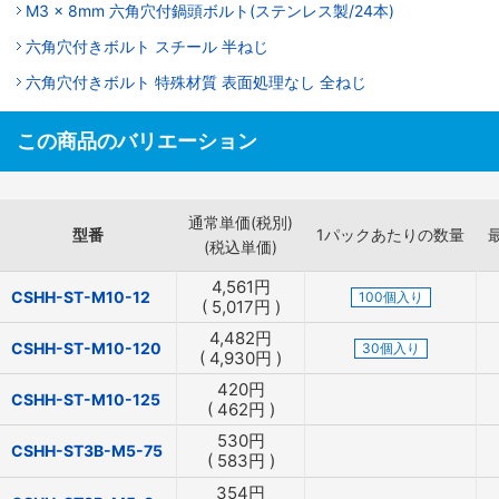
M3 x 8mm 六角穴付鍋頭ボルト(ステンレス製/24本)
六角穴付きボルト スチール 半ねじ
六角穴付きボルト 特殊材質 表面処理なし 全ねじ
この商品のバリエーション
通常単価(税別)
型番
1パックあたりの数量
(税込単価)
4,561
円
CSHH-ST-M10-12
100個入り
(
5,017
円
)
4,482
円
CSHH-ST-M10-120
30個入り
(
4,930
円
)
420
円
CSHH-ST-M10-125
(
462
円
)
530
円
CSHH-ST3B-M5-75
(
583
円
)
354
円