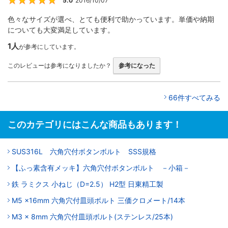
5.0
2016/10/07
5
色々なサイズが選べ、とても便利で助かっています。単価や納期
についても大変満足しています。
1人
が参考にしています。
このレビューは参考になりましたか？
参考になった
66件すべてみる
このカテゴリにはこんな商品もあります！
SUS316L 六角穴付ボタンボルト SSS規格
【ふっ素含有メッキ】六角穴付ボタンボルト －小箱－
鉄 ラミクス 小ねじ（D=2.5） H2型 日東精工製
M5 x16mm 六角穴付皿頭ボルト 三価クロメート/14本
M3 x 8mm 六角穴付皿頭ボルト(ステンレス/25本)