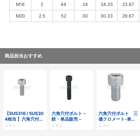
M16
2
44
24
24.33
23.67
M20
2.5
52
30
30.33
29.67
商品担当おすすめ
【SUS316 / SUS30
六角穴付ボルト－
六角穴付ボルト 三
4相当 】六角穴付ボ
鉄・単品販売－
価クロメート-単
ルト ステンレス
品・小箱-
ミスミ
ミスミ
ミスミ