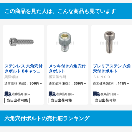
この商品を見た人は、こんな商品も見ています
ステンレス 六角穴付
メッキ付き六角穴付
プレミアステン 六角
きボルト 8キャップ
きボルト
穴付きボルト
スクリュー CSHH-
興津螺旋
極東製作所
ＳＵＮＣＯ
SUS
通常価格(税別)：
309
円
～
通常価格(税別)：
359
円
～
通常価格(税別)：
141
円
～
在庫品1日目～
在庫品1日目～
在庫品1日目～
当日出荷可能
当日出荷可能
当日出荷可能
六角穴付ボルトの売れ筋ランキング