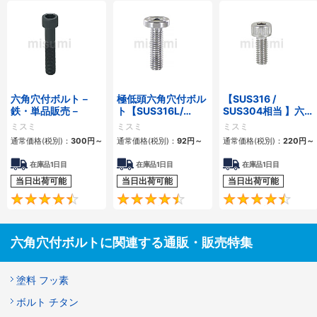
六角穴付ボルト－
極低頭六角穴付ボル
【SUS316 /
鉄・単品販売－
ト【SUS316L/
SUS304相当 】六角
SUSXM7/
穴付ボルト ステンレ
ミスミ
ミスミ
ミスミ
SCM435】
ス
通常価格(税別)：
300
円
～
通常価格(税別)：
92
円
～
通常価格(税別)：
220
円
～
在庫品1日目
在庫品1日目
在庫品1日目
当日出荷可能
当日出荷可能
当日出荷可能
4.5
4.7
六角穴付ボルトに関連する通販・販売特集
塗料 フッ素
ボルト チタン