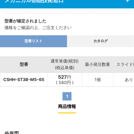
メカニカル部品技術窓口
型番が確定されました
価格をご確認の上、ご注文ください
型番リスト
カタログ
通常単価(税別)
型番
最小発注数量
スライド
(税込単価)
527
円
CSHH-ST3B-M5-65
1個
あり
(
580
円
)
1
商品情報
外形図