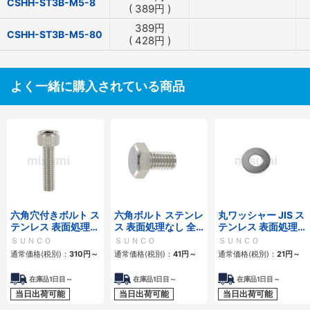
CSHH-ST3B-M5-8
(
389
円
)
389
円
CSHH-ST3B-M5-80
(
428
円
)
よく一緒に購入されている商品
六角穴付きボルト ス
六角ボルト ステンレ
丸ワッシャー JIS ス
テンレス 表面処理な
ス 表面処理なし 全
テンレス 表面処理な
し 全ねじ
ねじ
し
ＳＵＮＣＯ
ＳＵＮＣＯ
ＳＵＮＣＯ
通常価格(税別)：
310
円
～
通常価格(税別)：
41
円
～
通常価格(税別)：
21
円
～
在庫品1日目～
在庫品1日目～
在庫品1日目～
当日出荷可能
当日出荷可能
当日出荷可能