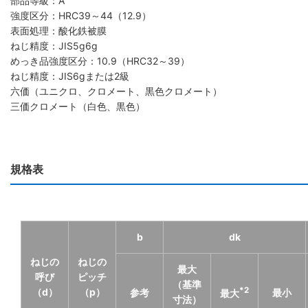
部品等級：A
強度区分：HRC39～44（12.9）
表面処理：酸化鉄被膜
ねじ精度：JIS5g6g
めっき品強度区分：10.9（HRC32～39）
ねじ精度：JIS6gまたは2級
六価（ユニクロ、クロメート、黒色クロメート）
三価クロメート（白色、黒色）
規格表
b
dk
ねじの
ねじの
最大
呼び
ピッチ
（基準
（d）
（p）
*2
参考
最小
最大
寸法）