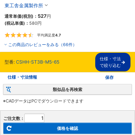
り】
東工舎金属製作所
527
通常単価(税別)：
円
(税込単価)：
580
円
平均満足度
4.7
4.7
この商品のレビューをみる（66件）
仕様・寸法

型番:
CSHH-ST3B-M5-65
で絞り込む
仕様・寸法情報
保存
類似品を再検索
※CADデータはPCでダウンロードできます
ご注文数：
価格を確認