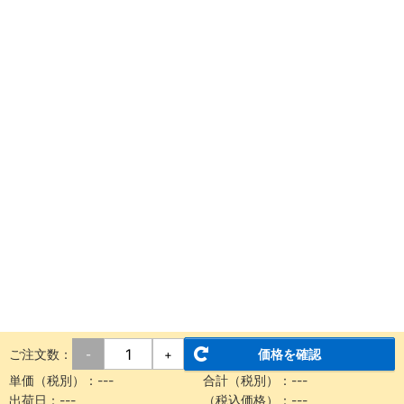
ご注文数：
価格を確認
-
+
単価（税別）：
---
合計（税別）：
---
出荷日：
---
（税込価格）：
---