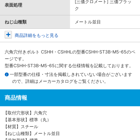
[三価クロメート] 三価ブラッ
表面処理
ク
ねじ山種類
メートル並目
商品詳細をもっと見る
六角穴付きボルト CSHH・CSHHL
の型番CSHH-ST3B-M5-65のペ
ージです。
型番CSHH-ST3B-M5-65に関する仕様情報を記載しております。
一部型番の仕様・寸法を掲載しきれていない場合がございます
ので、詳細は
メーカーカタログ
をご覧ください。
商品情報
【取付穴形状】六角穴
【基本形状】標準（丸）
【材質】スチール
【ねじ山種類】メートル並目