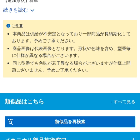
【追加形状】標準
【用途】高強度
続きを読む
【ねじの呼び（M）】2、2.5、2.6、3、4、5、6、8、10、12、
14、16
ご注意
【ピッチ（mm）】0.4、0.45、0.5、0.7、0.8、1.0、1.25、1.5、
本商品は供給が不安定となっており一部商品が長納期化して
1.75、2.0
おります。予めご了承ください。
【表面処理】黒色酸化被膜、三価ブラック、三価ホワイト、ユニク
ロメッキ、クロメートメッキ、グリーンクロメート、黒色クロメー
商品画像は代表画像となります。形状や色味を含め、型番毎
ト、ニッケルメッキ、黒ニッケル、クロームメッキ、ダクロタイズ
に仕様が異なる場合がございます。
ド、スズコバルト、ユニクロメッキ+緩み止め剤塗布（アロッ
同じ型番でも色味が若干異なる場合がございますが仕様上問
ク）、三価ブラック+緩み止め剤塗布（アロック）、無電解ニッケ
題ございません。予めご了承ください。
ルメッキ
【ねじ種類】全ねじ、半ねじ
類似品はこちら
すべて見る
類似品を再検索