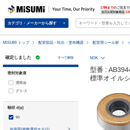
MISUMI | Your Time, Our Priority
17時まで
のご注文で
13
当日出荷対象商品
カテゴリ・メーカーから探す
MISUMI トップ
配管部品・吐出・塗布機器
配管用シール材
確定しました
すべて解除
NOK
型番 : AB3944
密封対象液
標準オイルシ
潤滑油
グリ-ス
軸径 d(φ)
90
外形図/複数選択する(1)