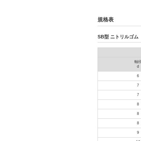
規格表
SB型 ニトリルゴム
軸
d
6
7
7
8
8
8
9