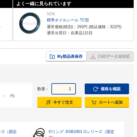
よく一緒に見られています
NOK
標準オイルシール TC型
)
通常価格(税別)：
293
円
(税込価格：
322
円
)
通常出荷日：在庫品1日目
My部品表保存
CADデータ未対応
数量：
価格を確認
-
円
)
今すぐ注文
カートへ追加
リーズ（固定
Oリング JISB2401 Gシリーズ（固定