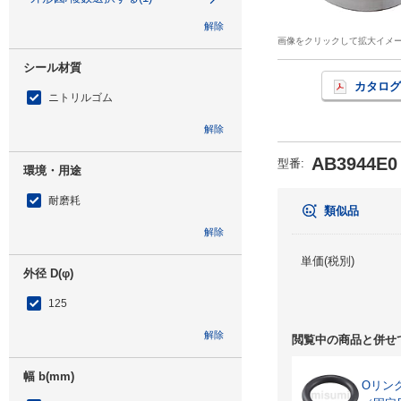
解除
画像をクリックして拡大イメ
シール材質
カタログ
ニトリルゴム
解除
AB3944E0
型番
:
環境・用途
耐磨耗
類似品
解除
単価(税別)
外径 D(φ)
125
解除
閲覧中の商品と併せ
幅 b(mm)
Oリン