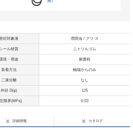
用）
密封対象液
潤滑油 / グリ-ス
シール材質
ニトリルゴム
環境・用途
耐磨耗
装着方法
軸端からのみ
二液分離
なし
外径 D(φ)
125
圧限界(MPa)
0.03
詳細情報
カタログ