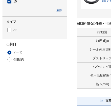
（固定
15
解除
タイプ
AB3944E0の仕様・寸
AB
摺動面
軸径 d(φ)
出荷日
シール外周部
すべて
ダストリッ
6日以内
ハウジング
使用温度範囲(
幅 b(mm)
商