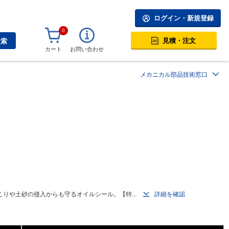
ログイン・新規登録
0
見積・注文
検索
カート
お問い合わせ
メカニカル部品技術窓口
りや土砂の侵入からも守るオイルシール。【特...
詳細を確認