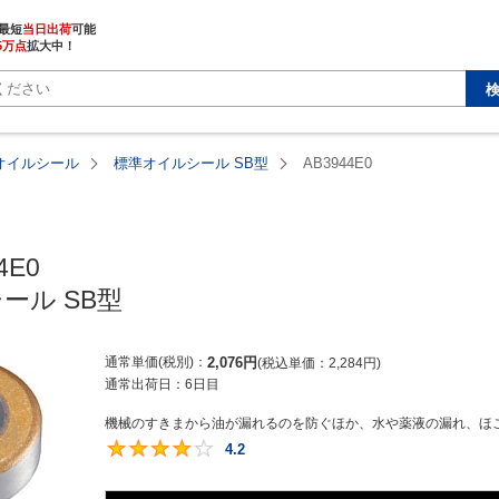
最短
当日出荷
5万点
拡大中！
オイルシール
標準オイルシール SB型
AB3944E0
E0

ール SB型
通常単価(税別)
2,076
円
税込単価
2,284
円
通常出荷日：
6日目
機械のすきまから油が漏れるのを防ぐほか、水や薬液の漏れ、ほこ
4.2
4.2