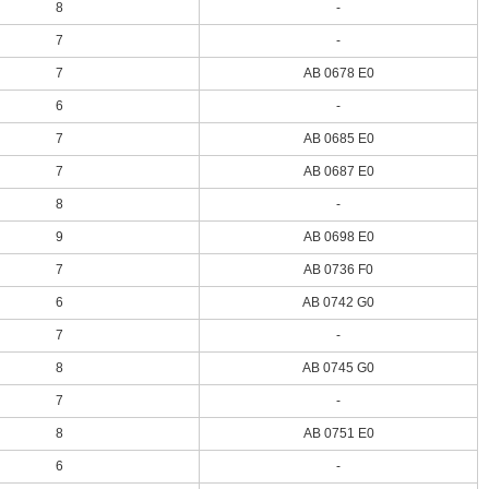
8
-
7
-
7
AB 0678 E0
6
-
7
AB 0685 E0
7
AB 0687 E0
8
-
9
AB 0698 E0
7
AB 0736 F0
6
AB 0742 G0
7
-
8
AB 0745 G0
7
-
8
AB 0751 E0
6
-