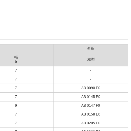
型番
幅
SB型
b
7
-
7
-
7
AB 0090 E0
7
AB 0145 E0
9
AB 0147 F0
7
AB 0158 E0
7
AB 0205 E0