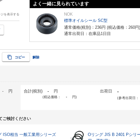
よく一緒に見られています
NOK
ージを表示する
標準オイルシール SC型
通常価格(税別)：
236
円
(税込価格：
260
円
通常出荷日：在庫品1日目
コピー
解除
-
円
合計(税別)
-
円
出荷日
-
(税込価格：
-
円
)
(参考出荷日：
てご検討ください
グ ISO相当 一般工業用シリーズ
Oリング JIS B 2401 Pシ