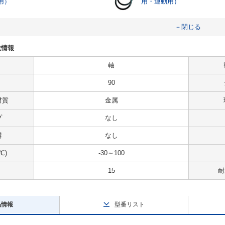
用）
用・運動用）
－閉じる
法情報
軸
90
材質
金属
プ
なし
溝
なし
℃)
-30～100
15
耐
品情報
型番リスト