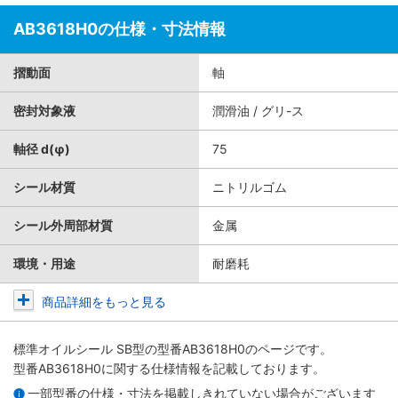
AB3618H0の仕様・寸法情報
摺動面
軸
密封対象液
潤滑油 / グリ-ス
軸径 d(φ)
75
シール材質
ニトリルゴム
シール外周部材質
金属
環境・用途
耐磨耗
商品詳細をもっと見る
標準オイルシール SB型
の型番AB3618H0のページです。
型番AB3618H0に関する仕様情報を記載しております。
一部型番の仕様・寸法を掲載しきれていない場合がございます