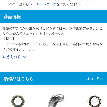
ので、詳細は
メーカーカタログ
をご覧ください。
商品情報
機械のすきまから油が漏れるのを防ぐほか、水や薬液の漏れ、ほこ
りや土砂の侵入からも守るオイルシール。
【特長】
・シール対象物が、一方にあり、ダストがない場合の外周が金属タ
イプのオイルシール。
・機械製品に使用される潤滑油をはじめ、水、薬液、ガスなどが機
続きを読む
械のすきまから漏れるのを防止。
・外部からほこりや土砂が侵入するのを防止 。
・押し行程と引き行程での油膜厚さの差が最適となるように、オイ
ルシールの接触圧力分布を決定。
類似品はこちら
すべて見る
・金属環にシールリップを構成する合成ゴムを焼付け接着し、運動
している部分のシールを可能に。
【用途】
・油用でダストがない場合のシール。（圧力は、
max0.03MPa｛0.3kgf/cm2｝）
・自動車のエンジンや船舶、鉄道車輛、家電製品など、さまざまな