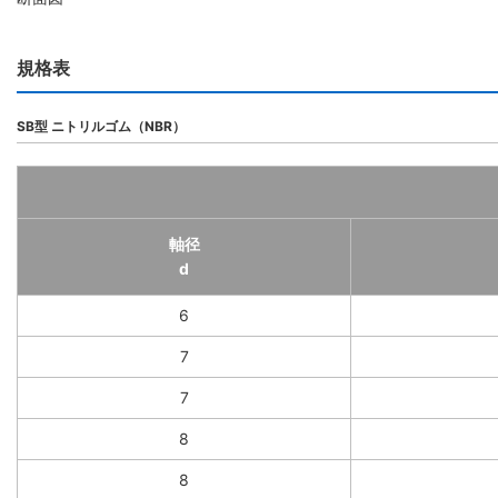
規格表
SB型 ニトリルゴム（NBR）
軸径
d
6
7
7
8
8