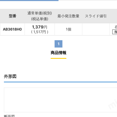
通常単価(税別)
型番
最小発注数量
スライド値引
(税込単価)
1,379
円
AB3618H0
1個
(
1,517
円
)
1
商品情報
外形図
断面図