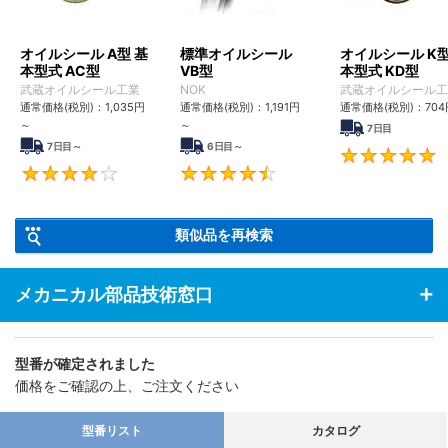
分野における機械の密封装置として。
オイルシール A型 基
標準オイルシール
オイルシール K型
本型式 AC型
VB型
本型式 KD型
武蔵オイルシール工業
NOK
武蔵オイルシール工
通常価格(税別)：
1,035
円
通常価格(税別)：
1,191
円
通常価格(税別)：
704
～
～
7日目
7日目～
6日目～
4.2
4.5
類似品を再検索
メカニカル部品技術窓口
型番が確定されました
価格をご確認の上、ご注文ください
型番リスト
カタログ