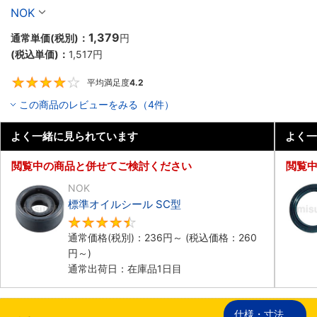
NOK
1,379
通常単価(税別)：
円
(税込単価)：
1,517
円
平均満足度
4.2
4.2
この商品のレビューをみる（4件）
よく一緒に見られています
よく一
閲覧中の商品と併せてご検討ください
閲覧
NOK
標準オイルシール SC型
4.7
通常価格(税別)：
236
円
～
(税込価格：
260
円
～)
通常出荷日：在庫品1日目
仕様・寸法
