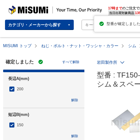
MISUMI | Your Time, Our Priority
17時まで
のご注文で
13
当日出荷対象商品
カテゴリ・メーカーから探す
MISUMI トップ
ねじ・ボルト・ナット・ワッシャ・カラー
シム
確定しました
すべて解除
岩田製作所
型番 : TF150-
長辺A(mm)
シム＆スペー
200
解除
短辺B(mm)
150
解除