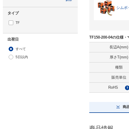
シムボ
タイプ
TF
TF150-200-04の仕様
出荷日
長辺A(mm)
すべて
5日以内
厚さT(mm)
種類
販売単位
RoHS
商
商品情報