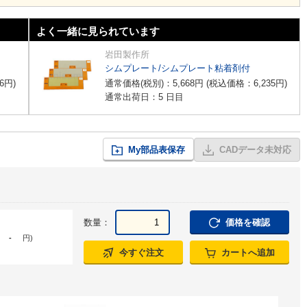
よく一緒に見られています
岩田製作所
シムプレート/シムプレート粘着剤付
6
円
)
通常価格(税別)：
5,668
円
(税込価格：
6,235
円
)
通常出荷日：5 日目
My部品表保存
CADデータ未対応
数量：
価格を確認
-
円
)
今すぐ注文
カートへ追加