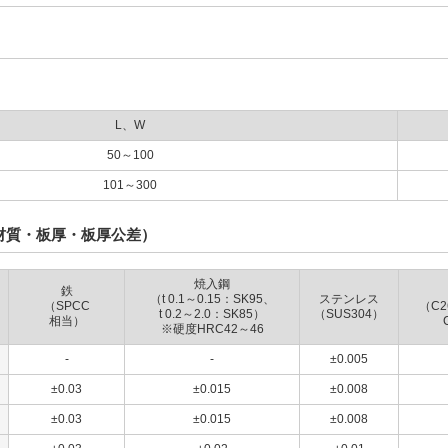
L、W
50～100
101～300
材質・板厚・板厚公差）
焼入鋼
鉄
（t 0.1～0.15：SK95、
ステンレス
（SPCC
（C2
t 0.2～2.0：SK85）
（SUS304）
相当）
※硬度HRC42～46
-
-
±0.005
±0.03
±0.015
±0.008
±0.03
±0.015
±0.008