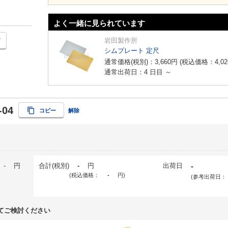
よく一緒に見られています
岩田製作所
シムプレート 定尺
通常価格(税別)：
3,660
円
(税込価格：
4,02
通常出荷日：4 日目 ～
-04
コピー
解除
-
円
合計(税別)
-
円
出荷日
-
(税込価格：
-
円
)
(参考出荷日：
てご検討ください