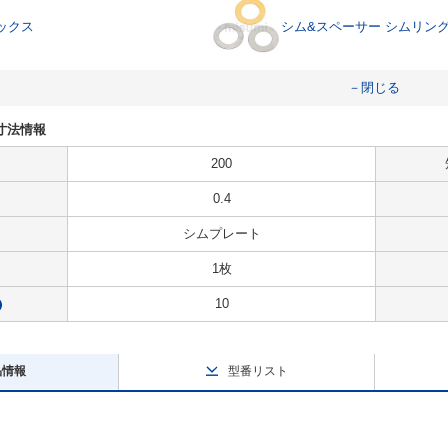
ックス
シム&スペーサー シムリン
－閉じる
・寸法情報
200
0.4
シムプレート
1枚
10
?
品情報
型番リスト