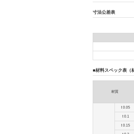
寸法公差表
■材料スペック表（
材質
t 0.05
t 0.1
t 0.15