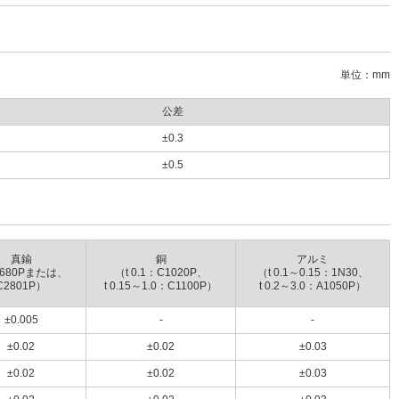
単位：mm
公差
±0.3
±0.5
真鍮
銅
アルミ
680Pまたは、
（t 0.1：C1020P、
（t 0.1～0.15：1N30、
C2801P）
t 0.15～1.0：C1100P）
t 0.2～3.0：A1050P）
±0.005
-
-
±0.02
±0.02
±0.03
±0.02
±0.02
±0.03