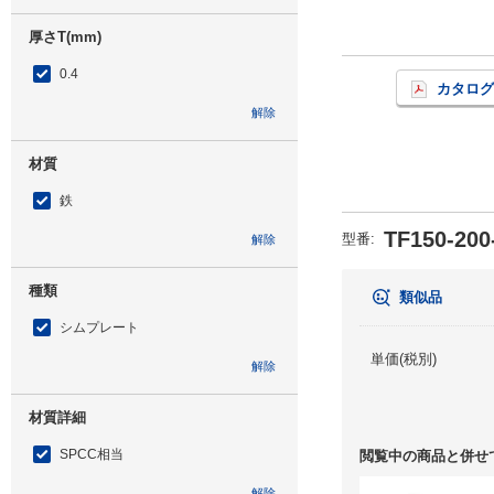
厚さT(mm)
0.4
カタログ
解除
材質
鉄
TF150-200
型番
:
解除
種類
類似品
シムプレート
単価(税別)
解除
材質詳細
SPCC相当
閲覧中の商品と併せ
解除