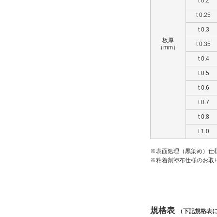
t 0.2
t 0.25
t 0.3
板厚
t 0.35
（mm）
t 0.4
t 0.5
t 0.6
t 0.7
t 0.8
t 1.0
※表面処理（黒染め）仕
※粘着剤塗布仕様のお取
規格表
（下記規格表