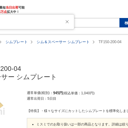
最短
当日出荷
5万点
拡大中！
シムプレート
シム＆スペーサー シムプレート
TF150-200-04
200-04

サー シムプレート
通常単価(税別)
945
円
税込単価
1,040
円
通常出荷日：
5日目
【特長】・様々なサイズにカットしたシムプレートを標準化しま
ミスミでのお取り扱いは一部の商品となります。詳細は絞