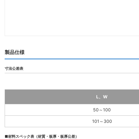
製品仕様
寸法公差表
L、W
50～100
101～300
■材料スペック表（材質・板厚・板厚公差）