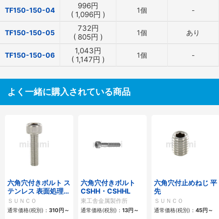
996
円
TF150-150-04
1個
-
(
1,096
円
)
732
円
TF150-150-05
1個
あり
(
805
円
)
1,043
円
TF150-150-06
1個
-
(
1,147
円
)
よく一緒に購入されている商品
六角穴付きボルト ス
六角穴付きボルト
六角穴付止めねじ 平
テンレス 表面処理な
CSHH・CSHHL
先
し 全ねじ
ＳＵＮＣＯ
東工舎金属製作所
ＳＵＮＣＯ
通常価格(税別)：
310
円
～
通常価格(税別)：
13
円
～
通常価格(税別)：
45
円
～