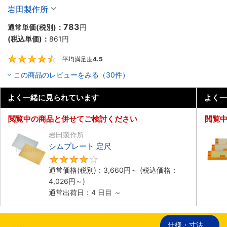
岩田製作所
783
通常単価(税別)：
円
(税込単価)：
861
円
平均満足度
4.5
4.5
この商品のレビューをみる（30件）
よく一緒に見られています
よく一
閲覧中の商品と併せてご検討ください
閲覧
岩田製作所
シムプレート 定尺
4.2
通常価格(税別)：
3,660
円
～
(税込価格：
4,026
円
～)
通常出荷日：4 日目 ～
仕様・寸法
