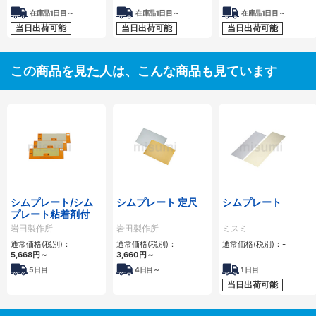
在庫品1日目～
在庫品1日目～
在庫品1日目～
当日出荷可能
当日出荷可能
当日出荷可能
この商品を見た人は、こんな商品も見ています
シムプレート/シム
シムプレート 定尺
シムプレート
プレート粘着剤付
岩田製作所
岩田製作所
ミスミ
通常価格(税別)：
通常価格(税別)：
通常価格(税別)：
-
5,668
円
～
3,660
円
～
5
日目
4
日目～
1
日目
当日出荷可能