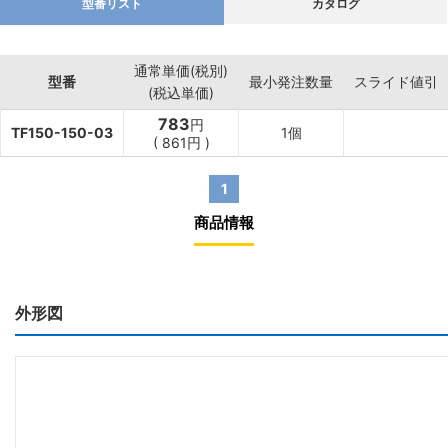
型番リスト
カタログ
通常単価(税別)
型番
最小発注数量
スライド値引
(税込単価)
783
円
TF150-150-03
1個
(
861
円
)
1
商品情報
外形図