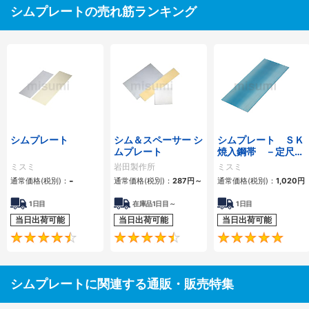
シムプレートの売れ筋ランキング
シムプレート
シム＆スペーサー シ
シムプレート ＳＫ
ムプレート
焼入鋼帯 －定尺タ
イプ・フリー指定タ
ミスミ
岩田製作所
ミスミ
イプ－
-
通常価格(税別)：
通常価格(税別)：
287
円
～
通常価格(税別)：
1,020
円
1日目
在庫品1日目～
1日目
当日出荷可能
当日出荷可能
当日出荷可能
4.5
4.6
シムプレートに関連する通販・販売特集