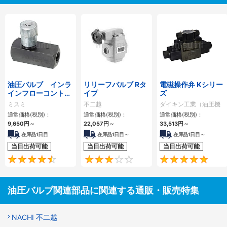
油圧バルブ インラ
リリーフバルブ Rタ
電磁操作弁 Kシリー
インフローコントロ
イプ
ズ
ールバルブ
ミスミ
不二越
ダイキン工業（油圧機
器）
通常価格(税別)：
通常価格(税別)：
通常価格(税別)：
9,650
円
～
22,057
円
～
33,513
円
～
在庫品1日目
在庫品1日目～
在庫品1日目～
当日出荷可能
当日出荷可能
当日出荷可能
4.5
3
油圧バルブ関連部品に関連する通販・販売特集
NACHI 不二越