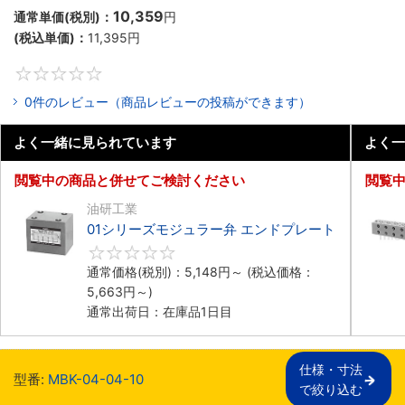
10,359
通常単価(税別)：
円
(税込単価)：
11,395
円
0
0件のレビュー（商品レビューの投稿ができます）
よく一緒に見られています
よく一
閲覧中の商品と併せてご検討ください
閲覧
油研工業
01シリーズモジュラー弁 エンドプレート
0
通常価格(税別)：
5,148
円
～
(税込価格：
5,663
円
～)
通常出荷日：在庫品1日目
仕様・寸法

型番:
MBK-04-04-10
で絞り込む