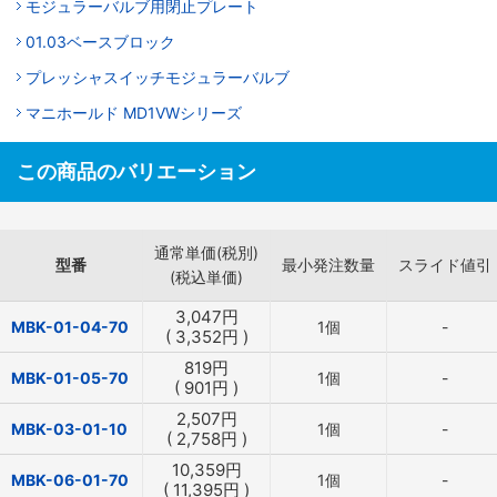
モジュラーバルブ用閉止プレート
01.03ベースブロック
プレッシャスイッチモジュラーバルブ
マニホールド MD1VWシリーズ
この商品のバリエーション
通常単価(税別)
型番
最小発注数量
スライド値引
(税込単価)
3,047
円
MBK-01-04-70
1個
-
(
3,352
円
)
819
円
MBK-01-05-70
1個
-
(
901
円
)
2,507
円
MBK-03-01-10
1個
-
(
2,758
円
)
10,359
円
MBK-06-01-70
1個
-
(
11,395
円
)