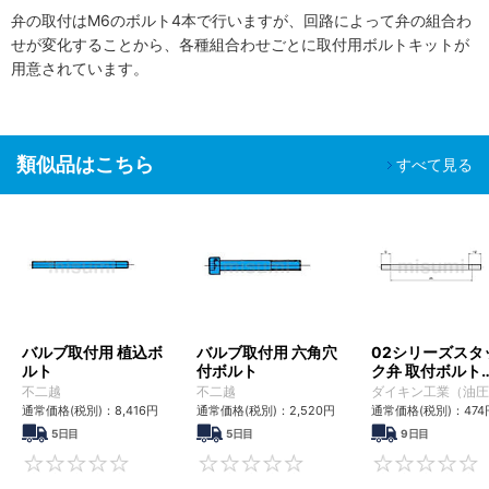
弁の取付はM6のボルト4本で行いますが、回路によって弁の組合わ
せが変化することから、各種組合わせごとに取付用ボルトキットが
用意されています。
類似品はこちら
すべて見る
バルブ取付用 植込ボ
バルブ取付用 六角穴
02シリーズスタ
ルト
付ボルト
ク弁 取付ボルト
（六角穴）
不二越
不二越
ダイキン工業（油圧
通常価格(税別)：
8,416
円
通常価格(税別)：
2,520
円
通常価格(税別)：
474
5日目
5日目
9日目
0
0