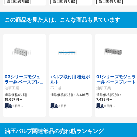
当日出荷可能
当日出荷可能
当日出荷可能
この商品を見た人は、こんな商品も見ています
03シリーズモジュ
バルブ取付用 植込ボ
01シリーズモジュラ
ラー弁 ベースプレー
ルト
ー弁 ベースプレート
ト
油研工業
不二越
油研工業
通常価格(税別)：
通常価格(税別)：
8,416
円
通常価格(税別)：
19,657
円
～
7,438
円
～
6
日目～
5
日目
6
日目～
油圧バルブ関連部品の売れ筋ランキング