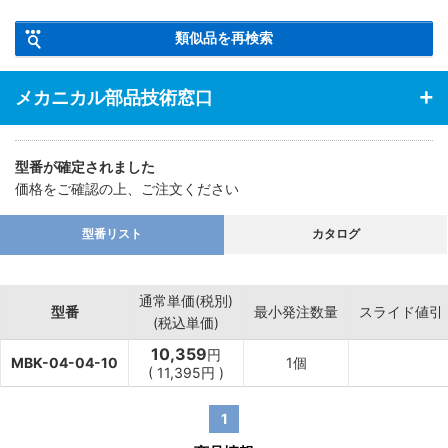
類似品を再検索
メカニカル部品技術窓口
型番が確定されました
価格をご確認の上、ご注文ください
型番リスト
カタログ
通常単価(税別)
型番
最小発注数量
スライド値引
(税込単価)
10,359
円
MBK-04-04-10
1個
(
11,395
円
)
1