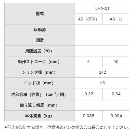
LHA-01
型式
AS（標準）
AS1-L1
駆動源
潤滑
周囲温度（℃）
動作ストローク（mm）
5
10
シリンダ径（mm）
φ12
ロッド径（mm）
φ6
3
0.32
0.64
内部容積［往復］（cm
／回）
繰り返し精度（mm）
本体質量（kg）
0.085
0.094
※子爪を設計する場合、位置決めピンの挿入穴は長穴にしてください