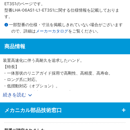
ET3S1のページです。
型番LHA-06AS1-L1-ET3S1に関する仕様情報を記載しておりま
す。
一部型番の仕様・寸法を掲載しきれていない場合がございます
ので、詳細は
メーカーカタログ
をご覧ください。
商品情報
装置高速化に伴う高耐久を追求したハンド。
【特長】
・一体形状のリニアガイド採用で高剛性、高精度、高寿命。
・ロング爪に対応。
・低摺動対応（オプション）。
・センタリング精度±0.05mm（オプション）。
続きを読む
・ゴムカバー対応（オプション）。
・動作ストローク2倍のL1シリーズが新登場。
メカニカル部品技術窓口