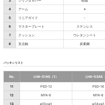
3
シリンダカバー
樹脂
4
アーム
※
5
リニアガイド
-
6
マスタープレート
ステンレス
7
クッション
ウレタンシート
8
支点軸
炭素鋼
パッキンリスト
No.
LHA-01AS（1）
LHA-03AS
11
PSD-12
PSD-16
12
MYA-6
MYA-8
13
φ10×φ1
φ14×φ1