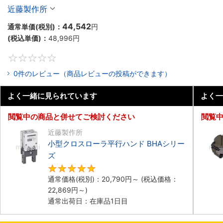
近藤製作所
44,542
通常単価(税別)：
円
(税込単価)：
48,996
円
0
0件のレビュー（商品レビューの投稿ができます）
よく一緒に見られています
よく一
閲覧中の商品と併せてご検討ください
閲覧
近藤製作所
小型クロスローラ平行ハンド BHAシリー
ズ
5
通常価格(税別)：
20,790
円
～
(税込価格：
22,869
円
～)
通常出荷日：在庫品1日目