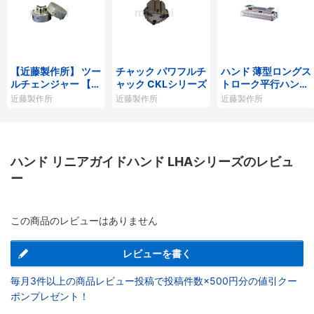
【近藤製作所】 ツー
チャック パワフルチ
ハンド 薄型ロングス
ルチェンジャー 【オ
ャック CKLシリーズ
トローク平行ハンド
ートハンドチェンジ
HLCシリーズ
近藤製作所
近藤製作所
近藤製作所
ャー KHCシリー
ズ】
ハンド リニアガイドハンド LHAシリーズのレビュ
ー
この商品のレビューはありません
レビューを書く
毎月3件以上の商品レビュー投稿で投稿件数×500円分の値引クー
ポンプレゼント！