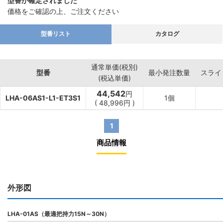
型番が確定されました
価格をご確認の上、ご注文ください
型番リスト
カタログ
通常単価(税別)
型番
最小発注数量
スライ
(税込単価)
44,542
円
LHA-06AS1-L1-ET3S1
1個
(
48,996
円
)
1
商品情報
外形図
LHA-01AS（最適把持力15N～30N）