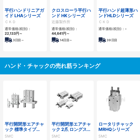
平行ハンドリニアガ
クロスローラ平行ハ
平行ハンド超薄形ハ
イド LHAシリーズ
ンド HKシリーズ
ンドHLDシリーズ
ＣＫＤ
近藤製作所
ＣＫＤ
通常価格(税別)：
通常価格(税別)：
通常価格(税別)：
-
22,133
円
～
44,641
円
～
3
日目～
14
日目～
39
日目
ハンド・チャックの売れ筋ランキング
平行開閉形エアチャ
平行開閉形エアチャ
ロータリチャック
ック 標準タイプ
ック 2爪 ロングスト
MRHQシリーズ
MHZ2シリーズ
ローク 薄型・軽量
SMC
SMC
SMC
MHZL2シリーズ