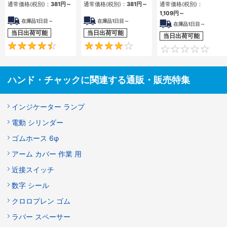
通常価格(税別)：
381
円
～
通常価格(税別)：
381
円
～
通常価格(税別)：
1,109
円
～
在庫品1日目～
在庫品1日目～
在庫品1日目～
当日出荷可能
当日出荷可能
当日出荷可能
4.5
4
ハンド・チャックに関連する通販・販売特集
インジケーター ランプ
電動 シリンダー
ゴムホース 6φ
アーム カバー 作業 用
近接スイッチ
数字 シール
クロロプレン ゴム
ラバー スペーサー