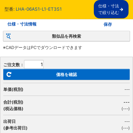
仕様・寸法

型番:
LHA-06AS1-L1-ET3S1
で絞り込む
仕様・寸法情報
保存
類似品を再検索
※CADデータはPCでダウンロードできます
ご注文数：
価格を確認
単価(税別)
---
合計(税別)
---
(税込価格)
(
---
)
出荷日
---
(参考出荷日)
(---)