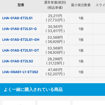
通常単価(税別)
型番
最小発注数量
スラ
(税込単価)
25,211
円
LHA-01AS-ET2LS1
1個
(
27,732
円
)
30,561
円
LHA-01AS-ET2LS1-G
1個
(
33,617
円
)
33,569
円
LHA-01AS-ET2LS1-GH
1個
(
36,926
円
)
33,569
円
LHA-01AS-ET2LS1-GT
1個
(
36,926
円
)
28,299
円
LHA-01AS-ET2LS2
1個
(
31,129
円
)
47,461
円
LHA-06AS1-L1-ET3S2
1個
(
52,207
円
)
よく一緒に購入されている商品