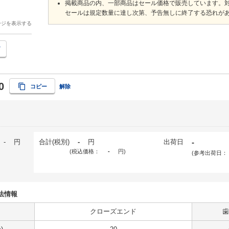
掲載商品の内、一部商品はセール価格で販売しています。
セールは規定数量に達し次第、予告無しに終了する恐れが
ージを表示する
0
コピー
解除
-
円
合計(税別)
-
円
出荷日
-
(税込価格：
-
円
)
(参考出荷日：
寸法情報
クローズエンド
歯