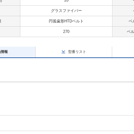
)
20
グラスファイバー
類
円弧歯形HTDベルト
ベ
270
ベル
品情報
型番リスト