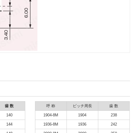
歯 数
呼 称
ピッチ周長
歯 数
140
1904-8M
1904
238
144
1936-8M
1936
242