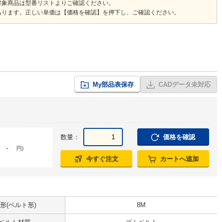
対象商品は型番リストよりご確認ください。
あります。正しい単価は【価格を確認】を押下し、ご確認ください。
My部品表保存
CADデータ未対応
数量：
価格を確認
-
円
)
今すぐ注文
カートへ追加
形(ベルト形)
8M