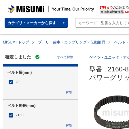
MISUMI | Your Time, Our Priority
17時まで
のご注文で
13
当日出荷対象商品
カテゴリ・メーカーから探す
MISUMI トップ
プーリ・歯車・カップリング・伝動部品
ベルト
確定しました
すべて解除
ゲイツ・ユニッタ・ア
型番 : 2160-8
ベルト幅(mm)
パワーグリッ
20
解除
ベルト周長(mm)
2160
解除