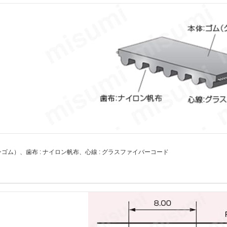
ンゴム）、歯布 : ナイロン帆布、心線 : グラスファイバーコード