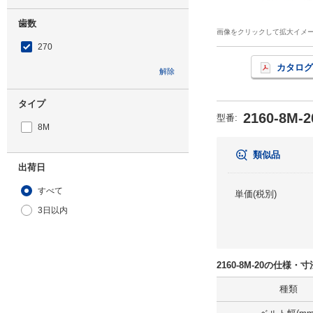
歯数
画像をクリックして拡大イメ
270
カタログ
解除
タイプ
2160-8M-2
型番
:
8M
類似品
出荷日
すべて
単価(税別)
3日以内
2160-8M-20の仕様・
種類