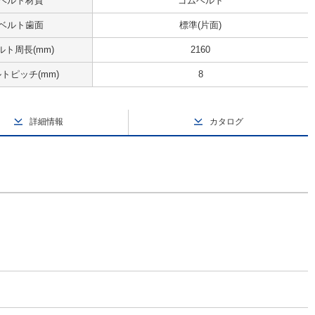
ベルト材質
ゴムベルト
ベルト歯面
標準(片面)
ルト周長(mm)
2160
トピッチ(mm)
8
詳細情報
カタログ