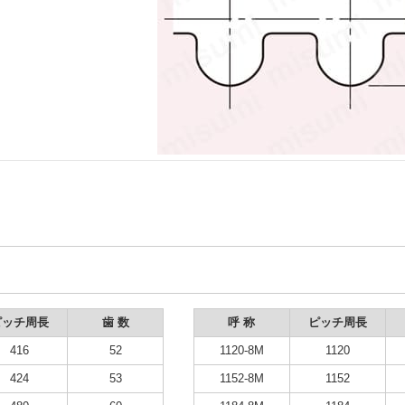
ピッチ周長
歯 数
呼 称
ピッチ周長
416
52
1120-8M
1120
424
53
1152-8M
1152