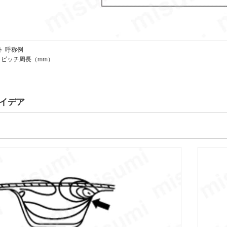
ト 呼称例
、ピッチ周長（mm）
イデア