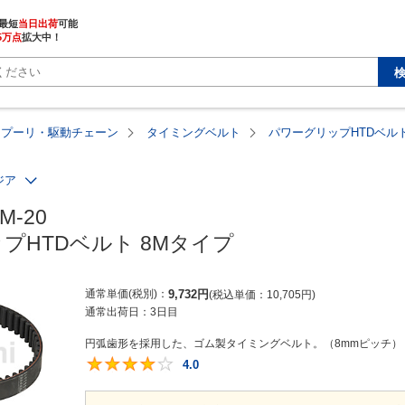
最短
当日出荷
5万点
拡大中！
・プーリ・駆動チェーン
タイミングベルト
パワーグリップHTDベルト
ジア
M-20

プHTDベルト 8Mタイプ
通常単価(税別)
9,732
円
税込単価
10,705
円
通常出荷日：
3日目
円弧歯形を採用した、ゴム製タイミングベルト。（8mmピッチ）【
4.0
4