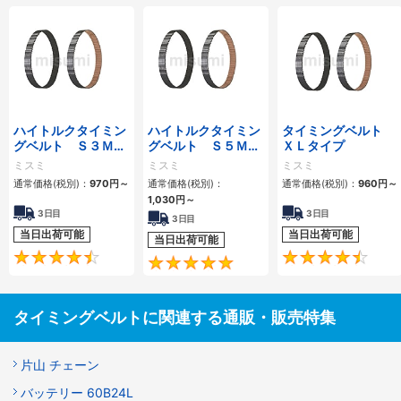
ハイトルクタイミン
ハイトルクタイミン
タイミングベルト
グベルト Ｓ３Ｍタ
グベルト Ｓ５Ｍタ
ＸＬタイプ
イプ
イプ
ミスミ
ミスミ
ミスミ
通常価格(税別)：
970
円
～
通常価格(税別)：
通常価格(税別)：
960
円
～
1,030
円
～
3日目
3日目
3日目
当日出荷可能
当日出荷可能
当日出荷可能
4.6
4.8
タイミングベルトに関連する通販・販売特集
片山 チェーン
バッテリー 60B24L