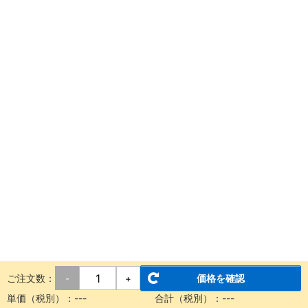
ご注文数：
価格を確認
-
+
単価（税別）：
---
合計（税別）：
---