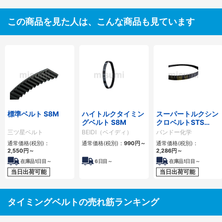
この商品を見た人は、こんな商品も見ています
標準ベルト S8M
ハイトルクタイミン
スーパートルクシン
グベルト S8M
クロベルトSTS
S8M
三ツ星ベルト
BEIDI（ベイディ）
バンドー化学
通常価格(税別)：
通常価格(税別)：
990
円
～
通常価格(税別)：
2,550
円
～
2,286
円
～
在庫品1日目～
6
日目～
在庫品1日目～
当日出荷可能
当日出荷可能
タイミングベルトの売れ筋ランキング