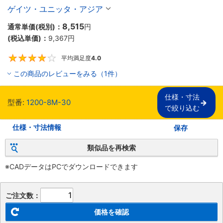
ゲイツ・ユニッタ・アジア
8,515
通常単価(税別)：
円
(税込単価)：
9,367
円
平均満足度
4.0
4
この商品のレビューをみる（1件）
仕様・寸法

型番:
1200-8M-30
で絞り込む
仕様・寸法情報
保存
類似品を再検索
※CADデータはPCでダウンロードできます
ご注文数：
価格を確認