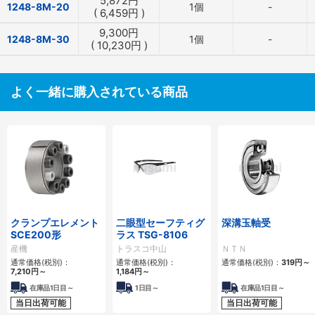
5,872
円
1248-8M-20
1個
-
(
6,459
円
)
9,300
円
1248-8M-30
1個
-
(
10,230
円
)
よく一緒に購入されている商品
クランプエレメント
二眼型セーフティグ
深溝玉軸受
SCE200形
ラス TSG-8106
産機
トラスコ中山
ＮＴＮ
通常価格(税別)：
通常価格(税別)：
通常価格(税別)：
319
円
～
7,210
円
～
1,184
円
～
在庫品1日目～
1日目～
在庫品1日目～
当日出荷可能
当日出荷可能