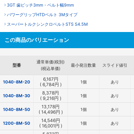
3GT 歯ピッチ3mm・ベルト幅9mm
パワーグリップHTDベルト 3Mタイプ
スーパートルクシンクロベルトSTS S4.5M
この商品のバリエーション
通常単価(税別)
型番
最小発注数量
スライド値引
(税込単価)
6,167
円
1040-8M-20
1個
あり
(
6,784
円
)
8,378
円
1040-8M-30
1個
あり
(
9,216
円
)
13,178
円
1040-8M-50
1個
あり
(
14,496
円
)
14,546
円
1200-8M-50
1個
あり
(
16,001
円
)