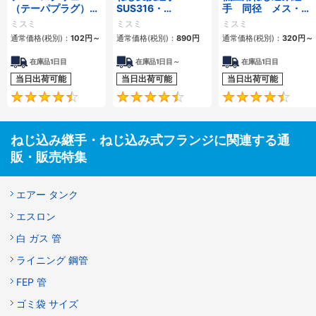
（テーパプラグ）
SUS316・
手 同径 メス・オ
【SUS316/SUSXM
SUS304・
スエルボ
ミスミ
ミスミ
ミスミ
7相当/PEEK/合金
SUS303・
通常価格(税別)：
102
円
～
通常価格(税別)：
890
円
通常価格(税別)：
320
円
～
鋼・圧造鋼】
SS400・黄銅
在庫品1日目
在庫品1日目～
在庫品1日目
当日出荷可能
当日出荷可能
当日出荷可能
4.5
4.4
ねじ込み継手・ねじ込み式フランジに関連する通
販・販売特集
エアー タンク
エスロン
白 ガス 管
ライニング 鋼管
FEP 管
ゴミ袋 サイズ