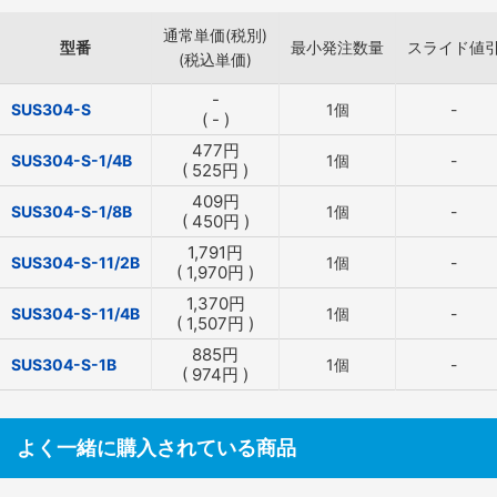
通常単価(税別)
型番
最小発注数量
スライド値
(税込単価)
-
SUS304-S
1個
-
(
-
)
477
円
SUS304-S-1/4B
1個
-
(
525
円
)
409
円
SUS304-S-1/8B
1個
-
(
450
円
)
1,791
円
SUS304-S-11/2B
1個
-
(
1,970
円
)
1,370
円
SUS304-S-11/4B
1個
-
(
1,507
円
)
885
円
SUS304-S-1B
1個
-
(
974
円
)
よく一緒に購入されている商品