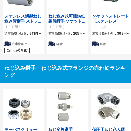
ステンレス鋼製ねじ
ねじ込み式可鍛鋳鉄
ソケットストレート
込み管継手 ストレー
製管継手 ソケット
（ステンレス）
トソケット
（S）
ＪＦＥ継手
ＪＦＥ継手
イノック
通常価格(税別)：
541
円
～
通常価格(税別)：
265
円
～
通常価格(税別)：
308
円
～
在庫品1日目～
5
日目
1
日目～
当日出荷可能
ねじ込み継手・ねじ込み式フランジの売れ筋ランキ
ング
テーパスクリュー
ねじ変換継手
低圧用ねじ込み継