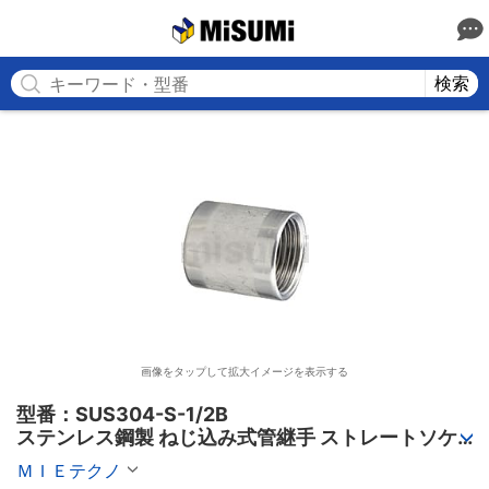
MISUMI
検索
画像をタップして拡大イメージを表示する
型番：SUS304-S-1/2B

ステンレス鋼製 ねじ込み式管継手 ストレートソケ
ット＜S＞
ＭＩＥテクノ