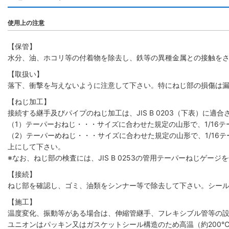
使用上の注意
【保管】
水分、油、ホコリ等の付着物を除去し、鉄等の異種金属との接触を
【取扱い】
落下、衝撃を与えないように注意して下さい。特にねじ部の損傷は
【ねじ加工】
接続する継手及びパイプのねじ加工は、JIS B 0203（下表）に適
（1）テーパーおねじ・・・サイズに合わせた規定の山形で、1/16
（2）テーパーめねじ・・・サイズに合わせた規定の山形で、1/16テ
上にして下さい。
※なお、ねじ部の検査には、JIS B 0253の管用テーパーねじゲージ
【接続】
ねじ部を確認し、ゴミ、油類をシンナー等で除去して下さい。シー
【施工】
温度変化、振動等がある場合は、伸縮管継手、フレキシブル管等の
ユニオンはパッキン又はガスケットシール構造のため高温（約200