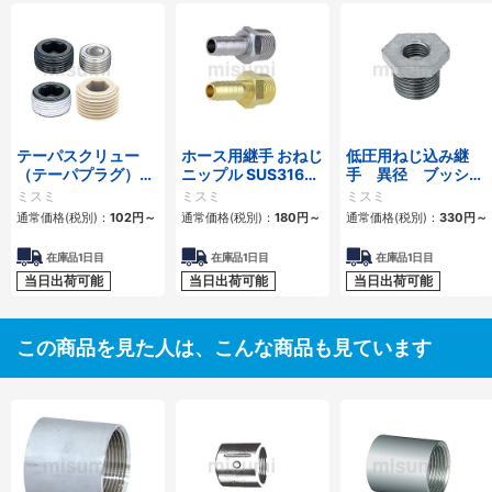
テーパスクリュー
ホース用継手 おねじ
低圧用ねじ込み継
（テーパプラグ）
ニップル SUS316・
手 異径 ブッシン
【SUS316/SUSXM7
SUS304・黄銅
グ
ミスミ
ミスミ
ミスミ
相当/PEEK/合金
通常価格(税別)：
102
円
～
通常価格(税別)：
180
円
～
通常価格(税別)：
330
円
～
鋼・圧造鋼】
在庫品1日目
在庫品1日目
在庫品1日目
当日出荷可能
当日出荷可能
当日出荷可能
この商品を見た人は、こんな商品も見ています