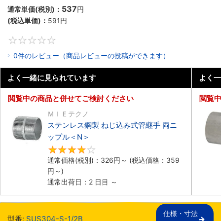
537
通常単価(税別)：
円
(税込単価)：
591
円
0
0件のレビュー（商品レビューの投稿ができます）
よく一緒に見られています
よく一
閲覧中の商品と併せてご検討ください
閲覧
ＭＩＥテクノ
ステンレス鋼製 ねじ込み式管継手 両ニ
ップル＜N＞
4
通常価格(税別)：
326
円
～
(税込価格：
359
円
～)
通常出荷日：2 日目 ～
仕様・寸法

型番:
SUS304-S-1/2B