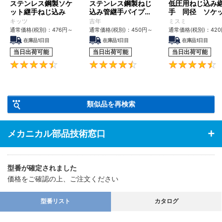
ステンレス鋼製ソケ
ステンレス鋼製ねじ
低圧用ねじ込み
ット継手ねじ込み
込み管継手パイプソ
手 同径 ソケ
ケットストレートね
（ＰＳねじ）
キッツ
吉年
ミスミ
じ
通常価格(税別)：
476
円
～
通常価格(税別)：
450
円
～
通常価格(税別)：
420
在庫品1日目
在庫品1日目
在庫品1日目
当日出荷可能
当日出荷可能
当日出荷可能
4.6
4.7
類似品を再検索
メカニカル部品技術窓口
型番が確定されました
価格をご確認の上、ご注文ください
型番リスト
カタログ