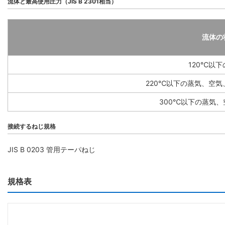
流体と最高使用圧力（JIS B 2301相当）
流体の
120℃以
220℃以下の蒸気、空
300℃以下の蒸気
接続するねじ規格
JIS B 0203 管用テーパねじ
規格表