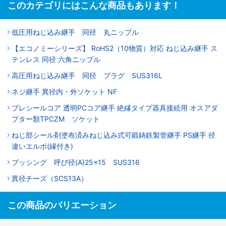
このカテゴリにはこんな商品もあります！
低圧用ねじ込み継手 同径 丸ニップル
【エコノミーシリーズ】 RoHS2（10物質）対応 ねじ込み継手 ス
テンレス 同径 六角ニップル
高圧用ねじ込み継手 同径 プラグ SUS316L
ネジ継手 異径内・外ソケット NF
プレシールコア 透明PCコア継手 絶縁タイプ器具接続用 オスアダ
プター類TPCZM ソケット
ねじ部シール剤塗布済みねじ込み式可鍛鋳鉄製管継手 PS継手 径
違いエルボ(縁付き)
ブッシング 呼び径(A)25×15 SUS316
異径チーズ（SCS13A）
この商品のバリエーション