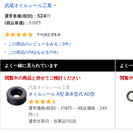
武蔵オイルシール工業
524
通常単価(税別)：
円
(税込単価)：
576
円
平均満足度
5.0
5
この商品のレビューをみる（3件）
この商品のFAQをみる(1件)
よく一緒に見られています
よく一
閲覧中の商品と併せてご検討ください
閲覧
武蔵オイルシール工業
オイルシール A型 基本型式 AD型
4.6
通常価格(税別)：
218
円
～
(税込価格：
240
円
～)
通常出荷日：在庫品1日目