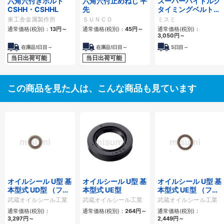
六角穴付きボルト
六角穴付止めねじ 平
スーパーハイトルク
CSHH・CSHHL
先
タイミングベルト
ＭＴＳ８Ｍタイプ
東工舎金属製作所
ＳＵＮＣＯ
ミスミ
通常価格(税別)：
13
円
～
通常価格(税別)：
45
円
～
通常価格(税別)：
3,050
円
～
在庫品1日目～
在庫品1日目～
5日目～
当日出荷可能
当日出荷可能
この商品を見た人は、こんな商品も見ています
オイルシール U型 基
オイルシール U型 基
オイルシール U型 基
本型式 UD型 （フッ
本型式 UE型
本型式 UE型 （フッ
素ゴム）
素ゴム）
武蔵オイルシール工業
武蔵オイルシール工業
武蔵オイルシール工業
通常価格(税別)：
通常価格(税別)：
264
円
～
通常価格(税別)：
3,297
円
～
2,449
円
～