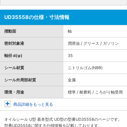
UD35558の仕様・寸法情報
摺動面
軸
密封対象液
潤滑油 / グリース / ガソリン
軸径 d(φ)
35
シール材質
ニトリルゴム(NBR)
シール外周部材質
金属
環境・用途
標準 / 耐磨耗 / ころがり軸受用
商品詳細をもっと見る
オイルシール U型 基本型式 UD型
の型番UD35558のページです。
型番UD35558に関する仕様情報を記載しております。