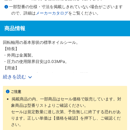
一部型番の仕様・寸法を掲載しきれていない場合がございます
ので、詳細は
メーカーカタログ
をご覧ください。
商品情報
回転軸用の基本形状の標準オイルシール。
【特長】
・外周は金属製。
・圧力の使用限界目安は0.03MPa。
【用途】
・オイルシールの中でも回転用として各種機械に。
続きを読む
・外周が鉄なので、ハウジングが鉄の箇所に最適。
・ちりよけが付いているので、外部より塵や埃がある場合に最適。
ご注意
掲載商品の内、一部商品はセール価格で販売しています。対
象商品は型番リストよりご確認ください。
セールは規定数量に達し次第、予告無しに終了する恐れがあ
ります。正しい単価は【価格を確認】を押下し、ご確認くだ
さい。