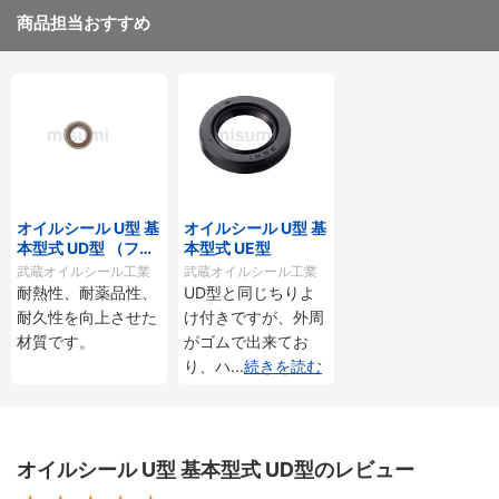
商品担当おすすめ
オイルシール U型 基
オイルシール U型 基
本型式 UD型 （フッ
本型式 UE型
素ゴム）
武蔵オイルシール工業
武蔵オイルシール工業
耐熱性、耐薬品性、
UD型と同じちりよ
耐久性を向上させた
け付きですが、外周
材質です。
がゴムで出来てお
り、ハ
...
続きを読む
オイルシール U型 基本型式 UD型のレビュー