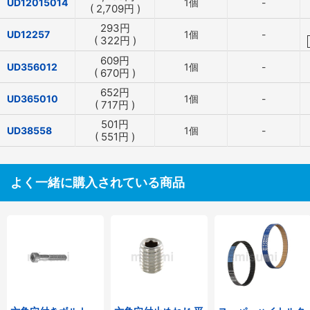
UD12015014
1個
-
(
2,709
円
)
293
円
UD12257
1個
-
(
322
円
)
609
円
UD356012
1個
-
(
670
円
)
652
円
UD365010
1個
-
(
717
円
)
501
円
UD38558
1個
-
(
551
円
)
よく一緒に購入されている商品