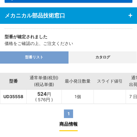
メカニカル部品技術窓口
型番が確定されました
価格をご確認の上、ご注文ください
型番リスト
カタログ
通常単価(税別)
通
型番
最小発注数量
スライド値引
(税込単価)
出
524
円
UD35558
1個
7
日
(
576
円
)
1
商品情報