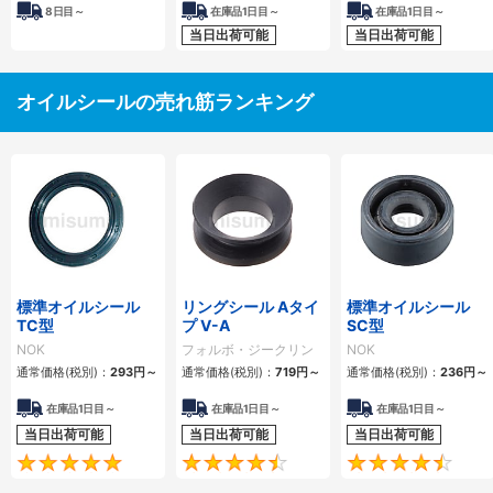
8
日目～
在庫品1日目～
在庫品1日目～
当日出荷可能
当日出荷可能
オイルシールの売れ筋ランキング
標準オイルシール
リングシール Aタイ
標準オイルシール
TC型
プ V-A
SC型
NOK
フォルボ・ジークリン
NOK
グ
通常価格(税別)：
293
円
～
通常価格(税別)：
719
円
～
通常価格(税別)：
236
円
～
在庫品1日目～
在庫品1日目～
在庫品1日目～
当日出荷可能
当日出荷可能
当日出荷可能
4.9
4.5