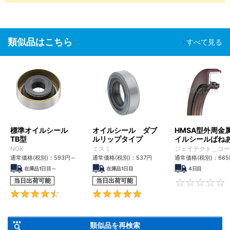
類似品はこちら
すべて見る
標準オイルシール
オイルシール ダブ
HMSA型外周金
TB型
ルリップタイプ
イルシールばね
補助リップ付き
NOK
ミスミ
ジェイテクト＿コー
通常価格(税別)：
593
円
～
通常価格(税別)：
537
円
通常価格(税別)：
665
在庫品1日目～
在庫品1日目
4日目
当日出荷可能
当日出荷可能
4.6
5
類似品を再検索