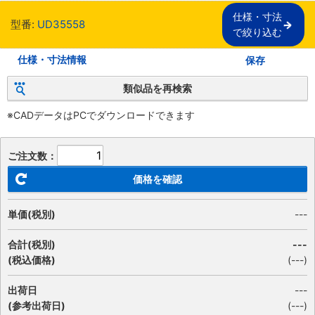
仕様・寸法

型番:
UD35558
で絞り込む
仕様・寸法情報
保存
類似品を再検索
※CADデータはPCでダウンロードできます
ご注文数：
価格を確認
単価(税別)
---
合計(税別)
---
(税込価格)
(
---
)
出荷日
---
(参考出荷日)
(---)