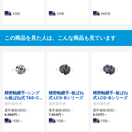
タ対応
3日目
3日目
98日目
この商品を見た人は、こんな商品も見ています
精密軸継手-シング
精密軸継手-板ばね
精密軸継手-板ばね
ル板ばね式 TAS-C
式 LCS-Bシリーズ
式 LCD-Bシリーズ
シリーズ
酒井製作所
酒井製作所
酒井製作所
通常価格(税別)：
通常価格(税別)：
通常価格(税別)：
6,986
円
～
7,404
円
～
9,131
円
～
7
日目～
7
日目～
7
日目～