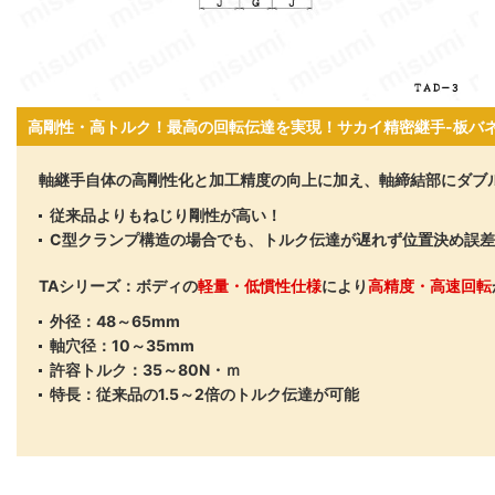
高剛性・高トルク！最高の回転伝達を実現！サカイ精密継手-板バネ式LA
軸継手自体の高剛性化と加工精度の向上に加え、軸締結部にダブ
従来品よりもねじり剛性が高い！
C型クランプ構造の場合でも、トルク伝達が遅れず位置決め誤
TAシリーズ：ボディの
軽量・低慣性仕様
により
高精度・高速回転
外径：48～65mm
軸穴径：10～35mm
許容トルク：35～80N・ｍ
特長：従来品の1.5～2倍のトルク伝達が可能