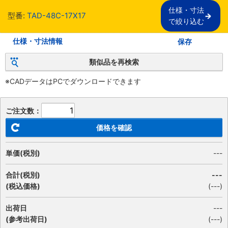
仕様・寸法

型番:
TAD-48C-17X17
で絞り込む
仕様・寸法情報
保存
類似品を再検索
※CADデータはPCでダウンロードできます
ご注文数：
価格を確認
単価(税別)
---
合計(税別)
---
(税込価格)
(
---
)
出荷日
---
(参考出荷日)
(---)