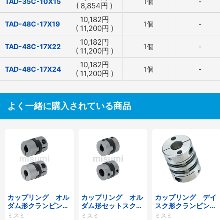
TAD-35C-10X15
1個
-
(
8,854
円
)
10,182
円
TAD-48C-17X19
1個
-
(
11,200
円
)
10,182
円
TAD-48C-17X22
1個
-
(
11,200
円
)
10,182
円
TAD-48C-17X24
1個
-
(
11,200
円
)
よく一緒に購入されている商品
カップリング オル
カップリング オル
カップリング デイ
ダム形クランピング
ダム形セットスクリ
スク形クランピング
タイプ
ュータイプ
タイプ／サーボモー
ミスミ
ミスミ
ミスミ