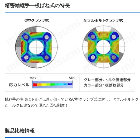
精密軸継手―板ばね式の特長
軸継手の左側にトルク伝達が偏っているC型クランプ式に対し、ダブルボルトク
たトルク伝達なので優れた回転制度！
製品比較情報