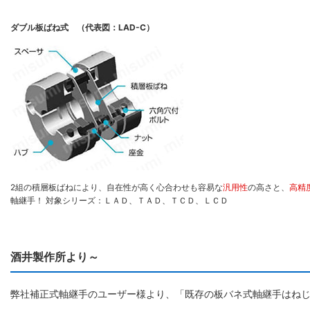
ダブル板ばね式 （代表図：LAD-C）
2組の積層板ばねにより、自在性が高く心合わせも容易な
汎用性
の高さと、
高精
軸継手！ 対象シリーズ：ＬＡＤ、ＴＡＤ、ＴＣＤ、ＬＣＤ
酒井製作所より～
弊社補正式軸継手のユーザー様より、「既存の板バネ式軸継手はね