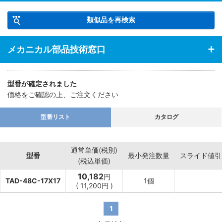
類似品を再検索
メカニカル部品技術窓口
型番が確定されました
価格をご確認の上、ご注文ください
型番リスト
カタログ
通常単価(税別)
型番
最小発注数量
スライド値引
(税込単価)
10,182
円
TAD-48C-17X17
1個
(
11,200
円
)
1