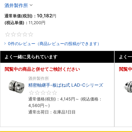
酒井製作所
10,182
通常単価(税別)：
円
(税込単価)：
11,200
円
0
0件のレビュー（商品レビューの投稿ができます）
よく一緒に見られています
よく一
閲覧中の商品と併せてご検討ください
閲覧
酒井製作所
精密軸継手-板ばね式 LAD-Cシリーズ
0
通常価格(税別)：
4,145
円
～
(税込価格：
4,560
円
～)
通常出荷日：在庫品1日目