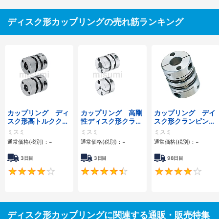
ディスク形カップリングの売れ筋ランキング
カップリング ディ
カップリング 高剛
カップリング デイ
スク形高トルククラ
性ディスク形クラン
スク形クランピング
ンピングタイプ／サ
ピングタイプ／サー
タイプ／サーボモー
ミスミ
ミスミ
ミスミ
ーボモータ対応
ボモータ用
タ対応
-
-
-
通常価格(税別)：
通常価格(税別)：
通常価格(税別)：
3日目
3日目
98日目
4
4.5
ディスク形カップリングに関連する通販・販売特集