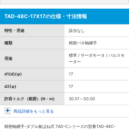
TAD-48C-17X17の仕様・寸法情報
特性・用途
該当なし
種類
精密バネ軸継手
標準 / サーボモータ / パルスモ
用途
ーター
d1(d)(φ)
17
d2(φ)
17
許容トルク（範囲）(N・m)
20.01～50.00
商品詳細をもっと見る
精密軸継手-ダブル板ばね式 TAD-Cシリーズ
の型番TAD-48C-