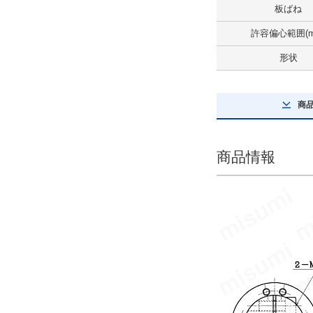
板ばね
解除
許容偏心範囲(m
軸方向変位(±)(mm)
形状
0.53
解除
商
形状
標準タイプ
商品情報
解除
タイプ
TAD-C
CAD
2D
3D