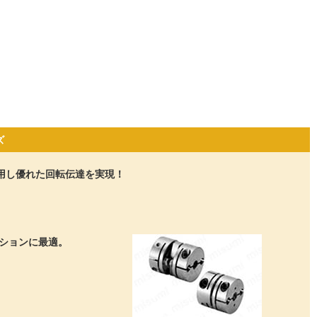
ズ
用し優れた回転伝達を実現！
ションに最適。