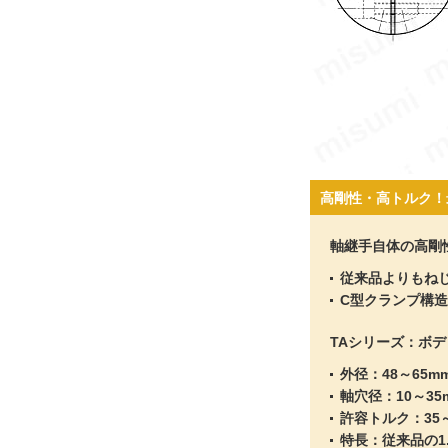
高剛性・高トルク！最
軸継手自体の高剛
従来品よりもね
C型クランプ構
TAシリーズ：ボデ
外径：48～65m
軸穴径：10～35
許容トルク：35～
特長：従来品の1