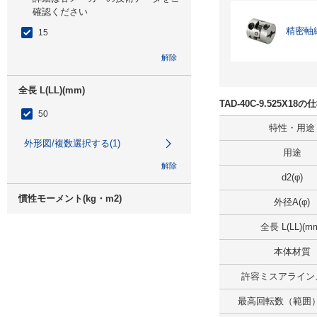
確認ください
精密軸継
15
解除
全長 L(LL)(mm)
TAD-40C-9.525X1
50
特性・用途
外形図/複数選択する(1)
用途
解除
d2(φ)
慣性モーメント(kg・m2)
外径A(φ)
0.32×10の-4乗
全長 L(LL)(m
解除
本体材質
許容ミスアライン
許容偏心(mm)
最高回転数（範囲）(r
0.25