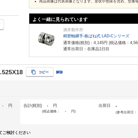
商品画像は代表画像となります。形状や色味を含め、型番
よく一緒に見られています
酒井製作所
精密軸継手-板ばね式 LAD-Cシリーズ
通常価格(税別)：
4,145
円
(税込価格：
4,56
通常出荷日：在庫品1日目
.525X18
コピー
解除
-
円
合計(税別)
-
円
出荷日
-
(税込価格：
-
円
)
(参考出荷日：
てご検討ください