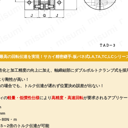
高の回転伝達を実現！サカイ精密継手-板バネ式LA,TA,TC,LCシリー
性化と加工精度の向上に加え、軸締結部にダブルボルトクランプ式を採
じり剛性が高い！
造の場合でも、トルク伝達が遅れず位置決め誤差が出ない！
ィの
軽量・低慣性仕様
により
高精度・高速回転
が要求されるアプリケー
m
mm
80N・ｍ
.5～2倍のトルク伝達が可能