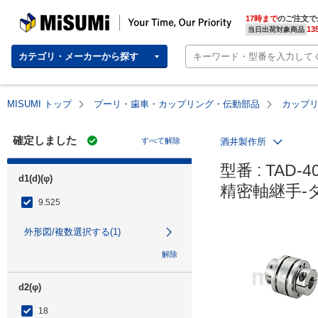
MISUMI | Your Time, Our Priority
17時まで
のご注文で
13
当日出荷対象商品
カテゴリ・メーカーから探す
MISUMI トップ
プーリ・歯車・カップリング・伝動部品
カップ
確定しました
すべて解除
酒井製作所
型番 : TAD-40
d1(d)(φ)
精密軸継手-
9.525
外形図/複数選択する(1)
解除
d2(φ)
18