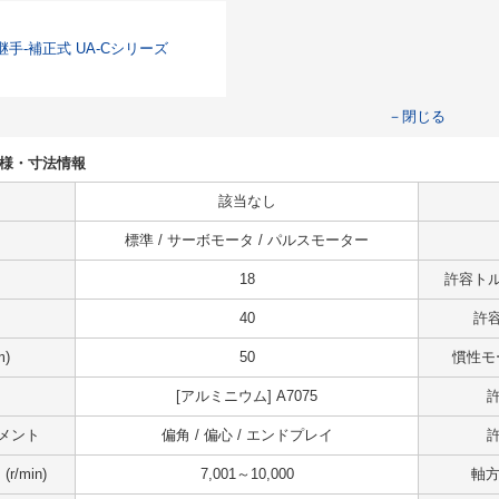
手-補正式 UA-Cシリーズ
－閉じる
8の仕様・寸法情報
該当なし
標準 / サーボモータ / パルスモーター
18
許容トル
40
許容
m)
50
慣性モー
[アルミニウム] A7075
許
メント
偏角 / 偏心 / エンドプレイ
許
/min)
7,001～10,000
軸方