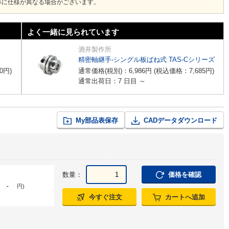
毎に仕様が異なる場合がございます。
よく一緒に見られています
酒井製作所
精密軸継手-シングル板ばね式 TAS-Cシリーズ
0
円
)
通常価格(税別)：
6,986
円
(税込価格：
7,685
円
)
通常出荷日：7 日目 ～
My部品表保存
CADデータダウンロード
数量：
価格を確認
-
円
)
今すぐ注文
カートへ追加