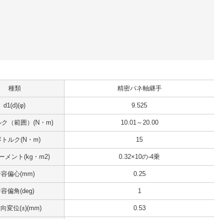
種類
精密バネ軸継手
d1(d)(φ)
9.525
ク（範囲）(N・m)
10.01～20.00
トルク(N・m)
15
メント(kg・m2)
0.32×10の-4乗
容偏心(mm)
0.25
容偏角(deg)
1
向変位(±)(mm)
0.53