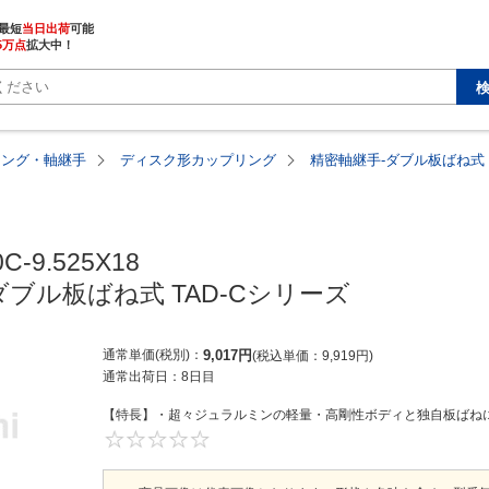
最短
当日出荷
5万点
拡大中！
リング・軸継手
ディスク形カップリング
精密軸継手-ダブル板ばね式 
C-9.525X18

ダブル板ばね式 TAD-Cシリーズ
通常単価(税別)
9,017
円
税込単価
9,919
円
通常出荷日：
8日目
【特長】・超々ジュラルミンの軽量・高剛性ボディと独自板ばねに
0