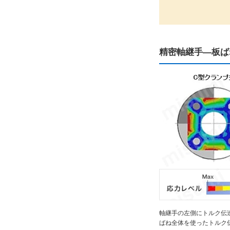
精密軸継手―板ば
軸継手の左側にトルク伝
ばね全体を使ったトルク