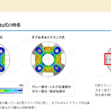
ね式の特長
C型クラン
大きく低下
部を残す構
達が偏っているC型クランプ式に対し、ダブルボルトクランプ式は板
伝達なので優れた回転制度！