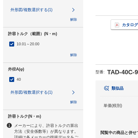
外形図/複数選択する(1)
解除
カタログ
許容トルク（範囲）(N・m)
10.01～20.00
解除
外径A(φ)
TAD-40C-9
型番
:
40
類似品
外形図/複数選択する(1)
解除
単価(税別)
許容トルク(N・m)
メーカーにより、許容トルクの算出
方法（安全係数等）が異なります。
閲覧中の商品と併せ
詳細は各メーカーの技術データをご