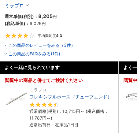
ミラプロ
8,205
通常単価(税別)：
円
(税込単価)：
9,026
円
平均満足度
4.3
4.3
この商品のレビューをみる（3件）
この商品のFAQをみる(1件)
よく一緒に見られています
よく一
閲覧中の商品と併せてご検討ください
閲覧
ミラプロ
フレキシブルホース（チューブエンド）
4.7
通常価格(税別)：
10,715
円
～
(税込価格：
11,787
円
～)
通常出荷日：在庫品1日目