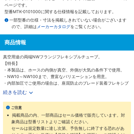
ページです。
型番MTK-0101000に関する仕様情報を記載しております。
一部型番の仕様・寸法を掲載しきれていない場合がございます
ので、詳細は
メーカーカタログ
をご覧ください。
商品情報
真空用途の両端NWフランジフレキシブルチューブ。
【特長】
・本製品は、ホースの内側が真空、外側が大気の条件下で使用。
・NW10～NW100まで、豊富なバリエーションを用意。
・内部加圧でご使用の場合は、座屈防止のブレード装着フレキシブ
ルチューブも用意可能。
続きを読む
・真空配管用のフレキシブルホース（両端NWフランジ）。
【用途】
ご注意
・真空機器の間をフレキシブルに曲げて接続するためのチューブ。
掲載商品の内、一部商品はセール価格で販売しています。対
象商品は型番リストよりご確認ください。
セールは規定数量に達し次第、予告無しに終了する恐れがあ