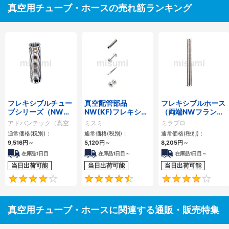
真空用チューブ・ホースの売れ筋ランキング
フレキシブルチュー
真空配管部品
フレキシブルホース
ブシリーズ（NWフ
NW(KF)フレキシブ
（両端NWフラン
ランジタイプ）
ルチューブ
ジ）
アドバンテック（真空
ミスミ
ミラプロ
配管）
通常価格(税別)：
通常価格(税別)：
通常価格(税別)：
9,516
円
～
5,120
円
～
8,205
円
～
在庫品1日目
在庫品1日目～
在庫品1日目～
当日出荷可能
当日出荷可能
当日出荷可能
4
4.6
真空用チューブ・ホースに関連する通販・販売特集