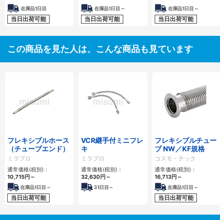
在庫品1日目
在庫品1日目～
在庫品1日目～
当日出荷可能
当日出荷可能
当日出荷可能
この商品を見た人は、こんな商品も見ています
フレキシブルホース
VCR継手付ミニフレ
フレキシブルチュー
（チューブエンド）
キ
ブ NW／KF規格
ミラプロ
ミラプロ
コスモ・テック
通常価格(税別)：
通常価格(税別)：
通常価格(税別)：
10,715
円
～
32,630
円
～
16,713
円
～
在庫品1日目～
31
日目～
在庫品1日目～
当日出荷可能
当日出荷可能