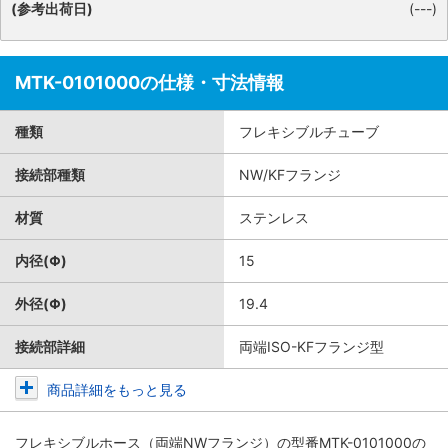
(参考出荷日)
(---)
MTK-0101000の仕様・寸法情報
種類
フレキシブルチューブ
接続部種類
NW/KFフランジ
材質
ステンレス
内径(Φ)
15
外径(Φ)
19.4
接続部詳細
両端ISO-KFフランジ型
商品詳細をもっと見る
フレキシブルホース（両端NWフランジ）
の型番MTK-0101000の