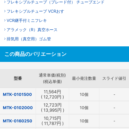
フレキシブルチューブ（ブレード付） チューブエンド
フレキシブルチューブ VCRおす
VCR継手付ミニフレキ
アラメック（R）真空ホース
排気用（真空用）ゴム管
この商品のバリエーション
通常単価(税別)
型番
最小発注数量
スライド値引
(税込単価)
11,564
円
MTK-0101500
10個
-
(
12,720
円
)
12,723
円
MTK-0102000
10個
-
(
13,995
円
)
10,715
円
MTK-0160250
10個
-
(
11,787
円
)