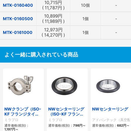
10,715
円
MTK-0160400
10個
-
(
11,787
円
)
10,899
円
MTK-0160500
1個
-
(
11,989
円
)
12,973
円
MTK-0161000
1個
-
(
14,270
円
)
よく一緒に購入されている商品
NWクランプ（ISO-
NWセンターリング
NWセンターリング
KF フランジタイ
（ISO-KF フランジ
プ）
タイプ）
ミラプロ
ミラプロ
アドバンテック（真空配
通常価格(税別)：
通常価格(税別)：
798
円
～
通常価格(税別)：
682
円
～
1,197
円
～