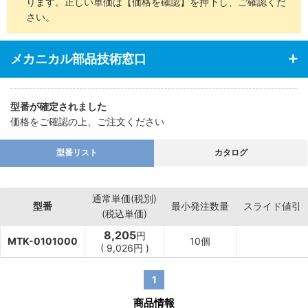
ります。正しい単価は【価格を確認】を押下し、ご確認くだ
さい。
メカニカル部品技術窓口
型番が確定されました
価格をご確認の上、ご注文ください
型番リスト
カタログ
通常単価(税別)
型番
最小発注数量
スライド値引
(税込単価)
8,205
円
MTK-0101000
10個
(
9,026
円
)
1
商品情報