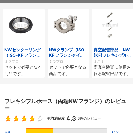
NWセンターリング
NWクランプ（ISO-
真空配管部品 NW
（ISO-KF フランジ
KF フランジタイ
(KF)フレキシブルチ
タイプ）
プ）
ューブ
ミラプロ
ミラプロ
ミスミ
セットで必要となる
セットで必要となる
高真空装置に使用さ
商品です。
商品です。
れる配管部品です。
フレキシブルホース（両端NWフランジ）のレビュ
ー
4.3
4.3
平均満足度
3件のレビュー
星5
33%