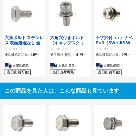
六角ボルト ステンレ
六角穴付きボルト
十字穴付（+）ナベ
ス 表面処理なし 全
（キャップスクリュ
P=3（SW+JIS W組
ねじ
ー）I=3（SW+ISO
込） 小ねじ
ＳＵＮＣＯ
ＳＵＮＣＯ
ＳＵＮＣＯ
W組込）
通常価格(税別)：
41
円
～
通常価格(税別)：
41
円
～
通常価格(税別)：
9
円
～
在庫品1日目～
在庫品1日目～
在庫品1日目～
当日出荷可能
当日出荷可能
当日出荷可能
この商品を見た人は、こんな商品も見ています