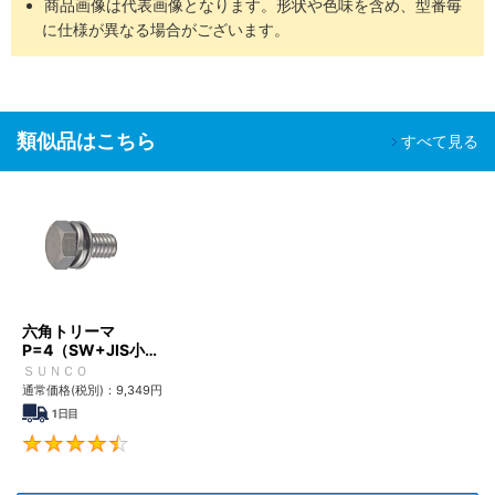
商品画像は代表画像となります。形状や色味を含め、型番毎
に仕様が異なる場合がございます。
類似品はこちら
すべて見る
六角トリーマ
P=4（SW+JIS小形
平W）
ＳＵＮＣＯ
通常価格(税別)：
9,349
円
1日目
4.6