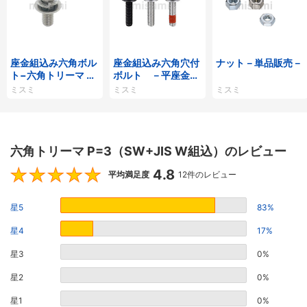
座金組込み六角ボル
座金組込み六角穴付
ナット－単品販売－
ト−六角トリーマ ・
ボルト －平座金・
単品販売−
ばね座金組込/緩み
ミスミ
ミスミ
ミスミ
防止処理付・パック
販売－
六角トリーマ P=3（SW+JIS W組込）のレビュー
4.8
4.8
平均満足度
12件のレビュー
星5
83%
星4
17%
星3
0%
星2
0%
星1
0%