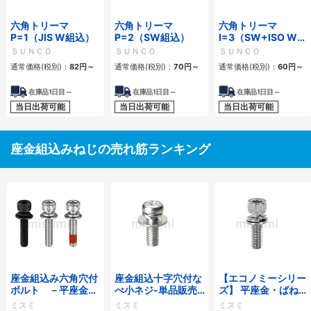
六角トリーマ
六角トリーマ
六角トリーマ
P=1（JIS W組込）
P=2（SW組込）
I=3（SW+ISO W組
込）
ＳＵＮＣＯ
ＳＵＮＣＯ
ＳＵＮＣＯ
通常価格(税別)：
82
円
～
通常価格(税別)：
70
円
～
通常価格(税別)：
60
円
～
在庫品1日目～
在庫品1日目～
在庫品1日目～
当日出荷可能
当日出荷可能
当日出荷可能
座金組込みねじの売れ筋ランキング
座金組込み六角穴付
座金組込十字穴付な
【エコノミーシリー
ボルト －平座金・
べ小ネジ-単品販売
ズ】 平座金・ばね座
ばね座金組込/緩み
－
金組込み六角穴付ボ
ミスミ
ミスミ
ミスミ