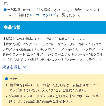
す。
一部型番の仕様・寸法を掲載しきれていない場合がございます
ので、詳細は
メーカーカタログ
をご覧ください。
商品情報
【材質】SWCH相当/スチール/SUS304相当/ステンレス
【表面処理】ノンクロムメッキ白/三価ブラック/三価ホワイト/ユニ
クロメッキ/溶融亜鉛メッキ/クロメートメッキ/グリーンクロメート/
黒色クロメート/ニッケルメッキ/クロームメッキ/パーカー/ダクロタ
イズド/ジオメット処理/ステンレスメッキ/ジャーマン・ブラウンメ
ッキ/ラフレ/緩み止め剤塗布（アロック）/頭部塗装（黒）/黒色塗
続きを読む
装/焼付け防止コート/Rシルバー（ラスパートシルバー）/テンパー
カラー/テンパーカラー（濃）/その他特殊処理/なし
ご注意
相手側をお客様にてご用意いただく際は、規格よりオーバー
タップされていないと入らないことご注意ください。
溶融亜鉛メッキ（ドブメッキ）は膜厚が非常に厚い為、相手
側には同じ表面処理の商品をご選定下さい。