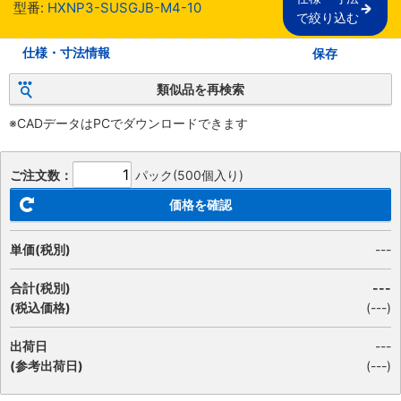
型番:
HXNP3-SUSGJB-M4-10
で絞り込む
仕様・寸法情報
保存
類似品を再検索
※CADデータはPCでダウンロードできます
ご注文数：
パック(500個入り)
価格を確認
単価(税別)
---
合計(税別)
---
(税込価格)
(
---
)
出荷日
---
(参考出荷日)
(---)