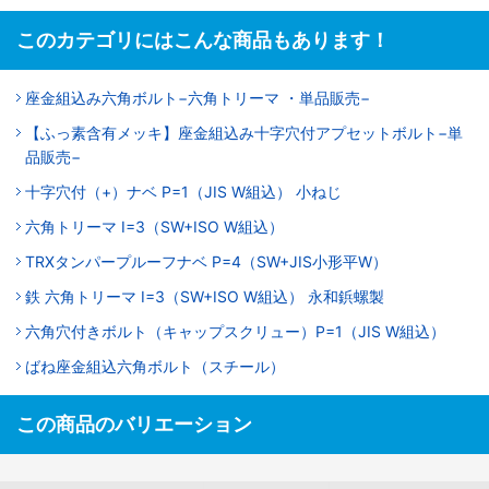
このカテゴリにはこんな商品もあります！
座金組込み六角ボルト−六角トリーマ ・単品販売−
【ふっ素含有メッキ】座金組込み十字穴付アプセットボルト−単
品販売−
十字穴付（+）ナベ P=1（JIS W組込） 小ねじ
六角トリーマ I=3（SW+ISO W組込）
TRXタンパープルーフナベ P=4（SW+JIS小形平W）
鉄 六角トリーマ I=3（SW+ISO W組込） 永和鋲螺製
六角穴付きボルト（キャップスクリュー）P=1（JIS W組込）
ばね座金組込六角ボルト（スチール）
この商品のバリエーション