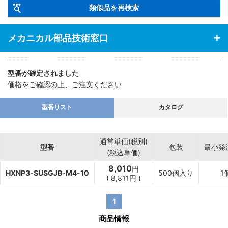
類似品を再検索
メカニカル部品技術窓口
型番が確定されました
価格をご確認の上、ご注文ください
型番リスト
カタログ
通常単価(税別)
型番
包装
最小発
(税込単価)
8,010
円
HXNP3-SUSGJB-M4-10
500個入り
1
(
8,811
円
)
1
商品情報