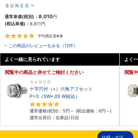
個入り】
ＳＵＮＣＯ
8,010
通常単価(税別)：
円
(税込単価)：
8,811
円
平均満足度
4.8
4.8
この商品のレビューをみる（12件）
よく一緒に見られています
よく一
閲覧中の商品と併せてご検討ください
閲覧
ＳＵＮＣＯ
十字穴付（+）六角アプセット
P=3（SW+JIS W組込）
4.8
通常価格(税別)：
5
円
～
(税込価格：
6
円
～)
通常出荷日：在庫品1日目
仕様・寸法
