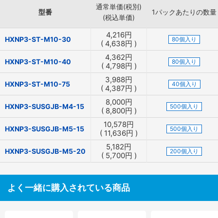
通常単価(税別)
型番
1パックあたりの数量
(税込単価)
4,216
円
HXNP3-ST-M10-30
80個入り
(
4,638
円
)
4,362
円
HXNP3-ST-M10-40
80個入り
(
4,798
円
)
3,988
円
HXNP3-ST-M10-75
40個入り
(
4,387
円
)
8,000
円
HXNP3-SUSGJB-M4-15
500個入り
(
8,800
円
)
10,578
円
HXNP3-SUSGJB-M5-15
500個入り
(
11,636
円
)
5,182
円
HXNP3-SUSGJB-M5-20
200個入り
(
5,700
円
)
よく一緒に購入されている商品