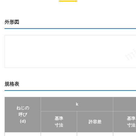
外形図
規格表
k
ねじの
呼び
基準
基準
(d)
許容差
寸法
寸法