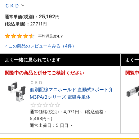
4KB1～4シリーズ
ＣＫＤ
25,192
通常単価(税別)：
円
(税込単価)：
27,711
円
平均満足度
4.7
4.7
この商品のレビューをみる（4件）
よく一緒に見られています
よく一
閲覧中の商品と併せてご検討ください
閲覧
ＣＫＤ
個別配線マニホールド 直動式3ポート弁
M3PA/Bシリーズ 電磁弁単体
0
通常価格(税別)：
4,971
円
～
(税込価格：
5,468
円
～)
通常出荷日：5 日目 ～