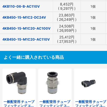
8,452
円
4KB110-06-B-AC110V
1個
(
9,297
円
)
23,863
円
4KB450-15-M1C2-DC24V
1個
(
26,249
円
)
24,508
円
4KB450-15-M1C20-AC100V
1個
(
26,959
円
)
25,412
円
4KB450-15-M1C20-AC110V
1個
(
27,953
円
)
よく一緒に購入されている商品
一般配管用 チューブ
一般配管用 チューブ
一般配管用 チューブ
フィッティング エル
フィッティング スト
フィッティング ユニ