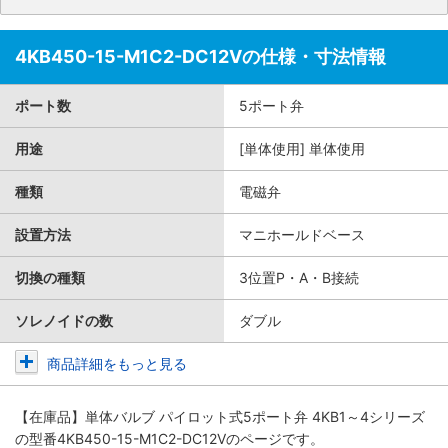
4KB450-15-M1C2-DC12Vの仕様・寸法情報
ポート数
5ポート弁
用途
[単体使用] 単体使用
種類
電磁弁
設置方法
マニホールドベース
切換の種類
3位置P・A・B接続
ソレノイドの数
ダブル
商品詳細をもっと見る
【在庫品】単体バルブ パイロット式5ポート弁 4KB1～4シリーズ
の型番4KB450-15-M1C2-DC12Vのページです。