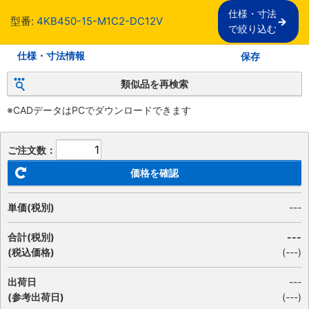
仕様・寸法

型番:
4KB450-15-M1C2-DC12V
で絞り込む
仕様・寸法情報
保存
類似品を再検索
※CADデータはPCでダウンロードできます
ご注文数：
価格を確認
単価(税別)
---
合計(税別)
---
(税込価格)
(
---
)
出荷日
---
(参考出荷日)
(---)