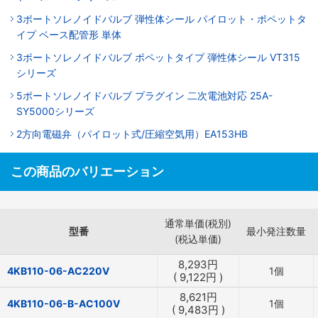
3ポートソレノイドバルブ 弾性体シール パイロット・ポペットタ
イプ ベース配管形 単体
3ポートソレノイドバルブ ポペットタイプ 弾性体シール VT315
シリーズ
5ポートソレノイドバルブ プラグイン 二次電池対応 25A-
SY5000シリーズ
2方向電磁弁（パイロット式/圧縮空気用）EA153HB
この商品のバリエーション
通常単価(税別)
型番
最小発注数量
(税込単価)
8,293
円
4KB110-06-AC220V
1個
(
9,122
円
)
8,621
円
4KB110-06-B-AC100V
1個
(
9,483
円
)