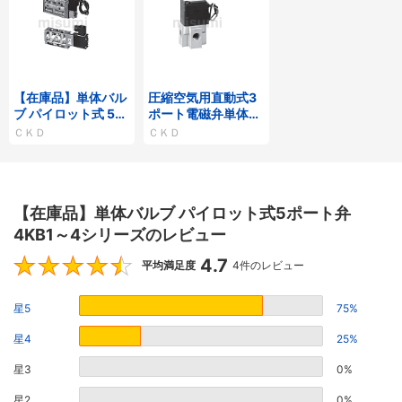
【在庫品】単体バル
圧縮空気用直動式3
ブ パイロット式 5ポ
ポート電磁弁単体
ート弁セレックスバ
（ジャスフィットバ
ＣＫＤ
ＣＫＤ
ルブ4F0・1・2・3
ルブ） FAGシリーズ
シリーズ
【在庫品】単体バルブ パイロット式5ポート弁
4KB1～4シリーズのレビュー
4.7
4.7
平均満足度
4件のレビュー
星5
75%
星4
25%
星3
0%
星2
0%