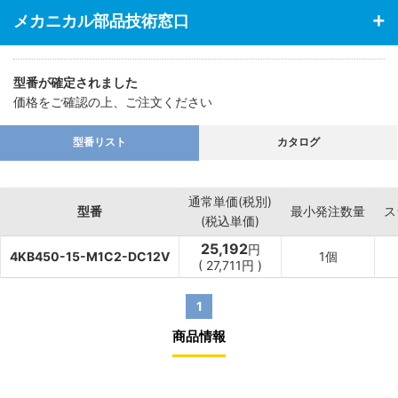
メカニカル部品技術窓口
型番が確定されました
価格をご確認の上、ご注文ください
型番リスト
カタログ
通常単価(税別)
型番
最小発注数量
ス
(税込単価)
25,192
円
4KB450-15-M1C2-DC12V
1個
(
27,711
円
)
1
商品情報