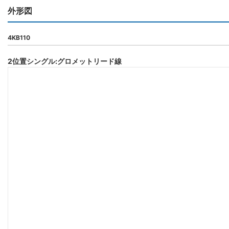
外形図
4KB110
2位置シングル:グロメットリード線