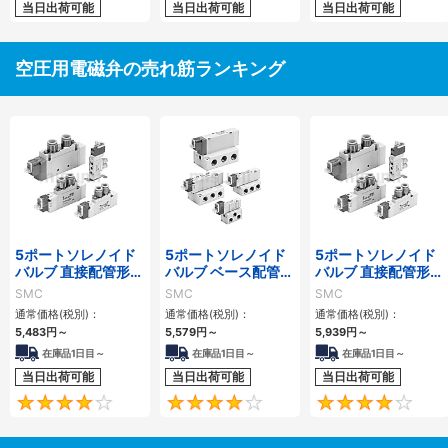
当日出荷可能
当日出荷可能
当日出荷可能
空圧用電磁弁の売れ筋ランキング
5ポートソレノイド
5ポートソレノイド
5ポートソレノイド
バルブ 直接配管形
バルブ ベース配管形
バルブ 直接配管形
単体 SY3000シリ
単体 SY3000・
単体 SY5000シリ
SMC
SMC
SMC
ーズ
5000・7000・
ーズ
通常価格(税別)：
通常価格(税別)：
通常価格(税別)：
9000シリーズ
5,483
円
～
5,579
円
～
5,939
円
～
在庫品1日目～
在庫品1日目～
在庫品1日目～
当日出荷可能
当日出荷可能
当日出荷可能
4
4.3