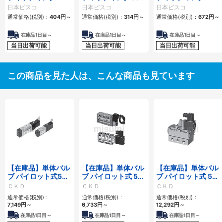
ボ
レート
オンワイ
日本ピスコ
日本ピスコ
日本ピスコ
通常価格(税別)：
404
円
～
通常価格(税別)：
314
円
～
通常価格(税別)：
672
円
～
在庫品1日目～
在庫品1日目～
在庫品1日目～
当日出荷可能
当日出荷可能
当日出荷可能
この商品を見た人は、こんな商品も見ています
【在庫品】単体バル
【在庫品】単体バル
【在庫品】単体バル
ブ パイロット式5ポ
ブ パイロット式 5ポ
ブ パイロット式 5ポ
ート弁 4KA1～4シ
ート弁セレックスバ
ート弁セレックスバ
ＣＫＤ
ＣＫＤ
ＣＫＤ
リーズ
ルブ4F0・1・2・3
ルブ4F4・5・6・7
通常価格(税別)：
通常価格(税別)：
通常価格(税別)：
シリーズ
シリーズ
7,149
円
～
6,733
円
～
12,292
円
～
在庫品1日目～
在庫品1日目～
在庫品1日目～