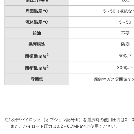
周囲温度 ℃
-5～50（凍結
流体温度 ℃
5～50
給油
不要
保護構造
防塵
2
50以下
耐振動 m/s
2
300以下
耐衝撃 m/s
雰囲気
腐蝕性ガス雰囲気で
注1:外部パイロット（オプション記号:K）を選択時の使用圧力は0～0.
また、パイロット圧力は0.2～0.7MPaでご使用ください。