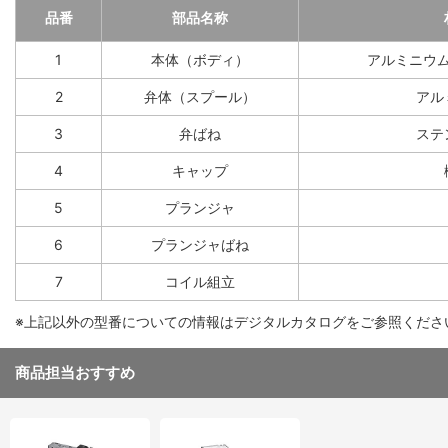
品番
部品名称
1
本体（ボディ）
アルミニウ
2
弁体（スプール）
アル
3
弁ばね
ステ
4
キャップ
5
プランジャ
6
プランジャばね
7
コイル組立
※上記以外の型番についての情報はデジタルカタログをご参照くださ
商品担当おすすめ