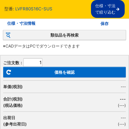
仕様・寸法

型番:
LVFR80S16C-SUS
で絞り込む
仕様・寸法情報
保存
類似品を再検索
※CADデータはPCでダウンロードできます
ご注文数：
価格を確認
単価(税別)
---
合計(税別)
---
(税込価格)
(
---
)
出荷日
---
(参考出荷日)
(---)