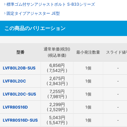
標準ゴム付サンアジャストボルト S-B33シリーズ
固定タイプアジャスター JE型
この商品のバリエーション
通常単価(税別)
型番
最小発注数量
スライド値
(税込単価)
6,856
円
LVF80L20B-SUS
1個
-
(
7,542
円
)
2,675
円
LVF80L20C
1個
-
(
2,943
円
)
7,255
円
LVF80L20C-SUS
1個
-
(
7,981
円
)
2,299
円
LVFR80S16D
1個
-
(
2,529
円
)
5,043
円
LVFR80S16D-SUS
1個
-
(
5,547
円
)