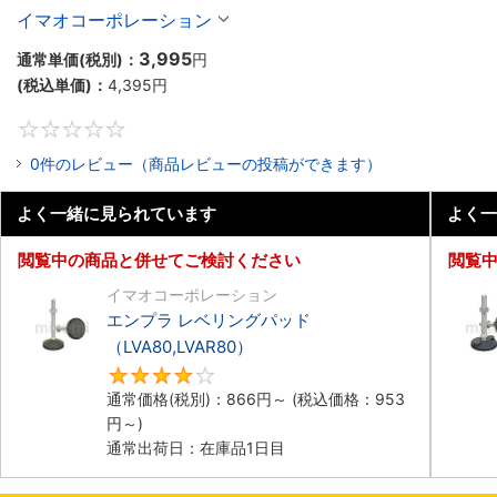
（LVF80,LVFR80）
イマオコーポレーション
3,995
通常単価(税別)：
円
(税込単価)：
4,395
円
0
0件のレビュー（商品レビューの投稿ができます）
よく一緒に見られています
よく一
閲覧中の商品と併せてご検討ください
閲覧
イマオコーポレーション
エンプラ レベリングパッド
（LVA80,LVAR80）
4
通常価格(税別)：
866
円
～
(税込価格：
953
円
～)
通常出荷日：在庫品1日目