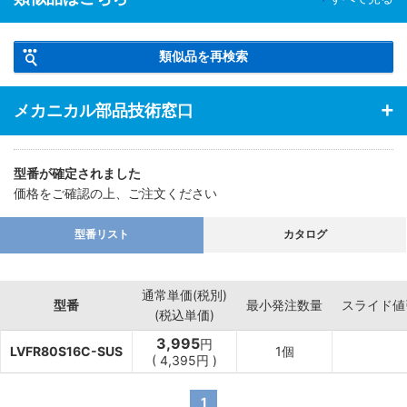
類似品を再検索
メカニカル部品技術窓口
型番が確定されました
価格をご確認の上、ご注文ください
型番リスト
カタログ
通常単価(税別)
型番
最小発注数量
スライド値
(税込単価)
3,995
円
LVFR80S16C-SUS
1個
(
4,395
円
)
1