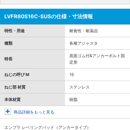
LVFR80S16C-SUSの仕様・寸法情報
特性・用途
耐食性・耐薬品
種類
各種アジャスタ
底面ゴム付&アンカーボルト固
特長
定形
ねじの呼び M
16
ねじ部 材質
ステンレス
本体材質
樹脂
商品詳細をもっと見る
エンプラ レベリングパッド（アンカータイプ）