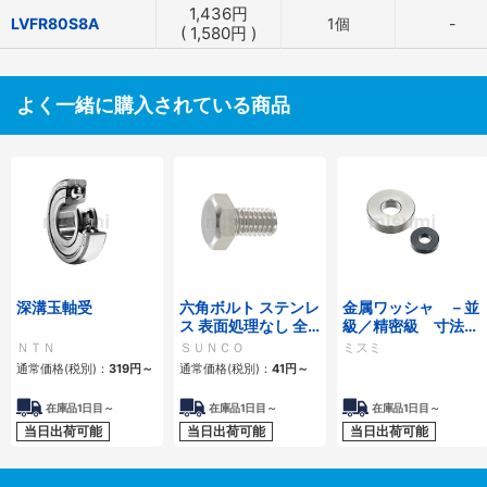
1,436
円
LVFR80S8A
1個
-
(
1,580
円
)
よく一緒に購入されている商品
深溝玉軸受
六角ボルト ステンレ
金属ワッシャ －並
ス 表面処理なし 全
級／精密級 寸法フ
ねじ
リー指定タイプ－
ＮＴＮ
ＳＵＮＣＯ
ミスミ
通常価格(税別)：
319
円
～
通常価格(税別)：
41
円
～
在庫品1日目～
在庫品1日目～
在庫品1日目～
当日出荷可能
当日出荷可能
当日出荷可能