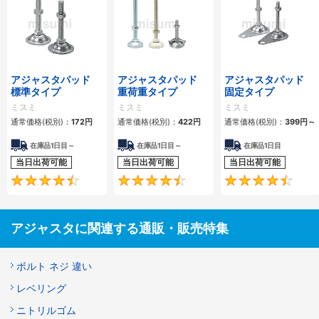
アジャスタパッド
アジャスタパッド
アジャスタパッド
標準タイプ
重荷重タイプ
固定タイプ
ミスミ
ミスミ
ミスミ
通常価格(税別)：
172
円
通常価格(税別)：
422
円
通常価格(税別)：
399
円
～
在庫品1日目～
在庫品1日目～
在庫品1日目
当日出荷可能
当日出荷可能
当日出荷可能
4.6
4.7
アジャスタに関連する通販・販売特集
ボルト ネジ 違い
レベリング
ニトリルゴム