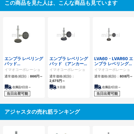
この商品を見た人は、こんな商品も見ています
エンプラ レベリング
エンプラ レベリング
LVA60・LVAR60 エ
パッド
パッド （アンカータ
ンプラ レベリングパ
（LVA80,LVAR80）
イプ）
ッド
イマオコーポレーショ
イマオコーポレーショ
イマオコーポレーショ
（LVF100,LVFR100）
ン
ン
ン
通常価格(税別)：
866
円
～
通常価格(税別)：
通常価格(税別)：
808
円
～
2,675
円
～
在庫品1日目～
3
日目
在庫品1日目～
当日出荷可能
当日出荷可能
アジャスタの売れ筋ランキング