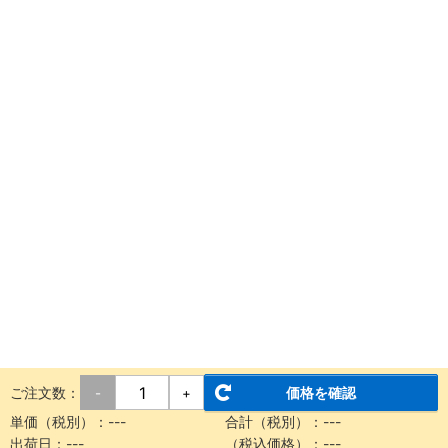
ご注文数：
価格を確認
-
+
単価（税別）：
---
合計（税別）：
---
出荷日：
---
（税込価格）：
---