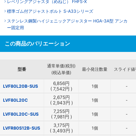
レベリングアジャスタ（めねじ） FHFS-X
標準ゴム付アジャストボルト S-A33シリーズ
ステンレス鋼製ハイジェニックアジャスター HGA-3A型 アンカ
ー固定用
この商品のバリエーション
通常単価(税別)
型番
最小発注数量
スライド値
(税込単価)
6,856
円
LVF80L20B-SUS
1個
-
(
7,542
円
)
2,675
円
LVF80L20C
1個
-
(
2,943
円
)
7,255
円
LVF80L20C-SUS
1個
-
(
7,981
円
)
3,175
円
LVFR80S12B-SUS
1個
-
(
3,493
円
)