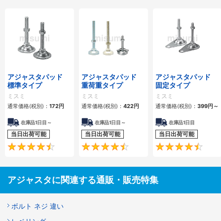
アジャスタパッド
アジャスタパッド
アジャスタパッド
標準タイプ
重荷重タイプ
固定タイプ
ミスミ
ミスミ
ミスミ
通常価格(税別)：
172
円
通常価格(税別)：
422
円
通常価格(税別)：
399
円
～
在庫品1日目～
在庫品1日目～
在庫品1日目
当日出荷可能
当日出荷可能
当日出荷可能
4.6
4.7
アジャスタに関連する通販・販売特集
ボルト ネジ 違い