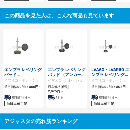
この商品を見た人は、こんな商品も見ています
エンプラ レベリング
エンプラ レベリング
LVA60・LVAR60 エ
パッド
パッド （アンカータ
ンプラ レベリングパ
（LVA80,LVAR80）
イプ）
ッド
イマオコーポレーショ
イマオコーポレーショ
イマオコーポレーショ
（LVF100,LVFR100）
ン
ン
ン
通常価格(税別)：
866
円
～
通常価格(税別)：
通常価格(税別)：
808
円
～
2,675
円
～
在庫品1日目～
3
日目
在庫品1日目～
当日出荷可能
当日出荷可能
アジャスタの売れ筋ランキング