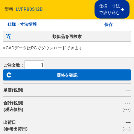
仕様・寸法

型番:
LVFR80S12B
で絞り込む
仕様・寸法情報
保存
類似品を再検索
※CADデータはPCでダウンロードできます
ご注文数：
価格を確認
単価(税別)
---
合計(税別)
---
(税込価格)
(
---
)
出荷日
---
(参考出荷日)
(---)