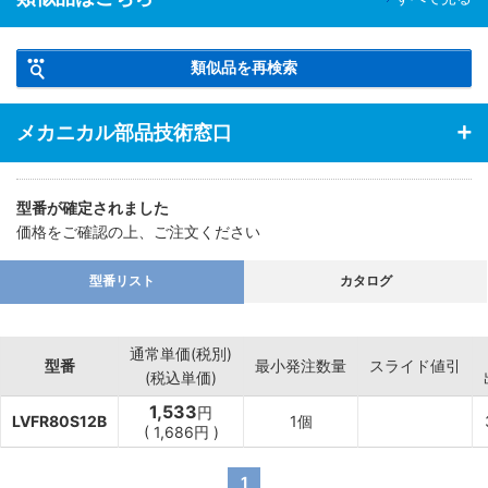
類似品を再検索
メカニカル部品技術窓口
型番が確定されました
価格をご確認の上、ご注文ください
型番リスト
カタログ
通常単価(税別)
型番
最小発注数量
スライド値引
(税込単価)
1,533
円
LVFR80S12B
1個
(
1,686
円
)
1