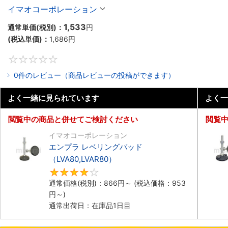
（LVF80,LVFR80）
イマオコーポレーション
1,533
通常単価(税別)：
円
(税込単価)：
1,686
円
0
0件のレビュー（商品レビューの投稿ができます）
よく一緒に見られています
よく一
閲覧中の商品と併せてご検討ください
閲覧
イマオコーポレーション
エンプラ レベリングパッド
（LVA80,LVAR80）
4
通常価格(税別)：
866
円
～
(税込価格：
953
円
～)
通常出荷日：在庫品1日目