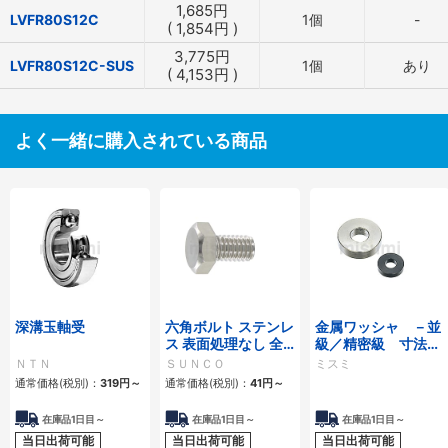
1,685
円
LVFR80S12C
1個
-
(
1,854
円
)
3,775
円
LVFR80S12C-SUS
1個
あり
(
4,153
円
)
よく一緒に購入されている商品
深溝玉軸受
六角ボルト ステンレ
金属ワッシャ －並
ス 表面処理なし 全
級／精密級 寸法フ
ねじ
リー指定タイプ－
ＮＴＮ
ＳＵＮＣＯ
ミスミ
通常価格(税別)：
319
円
～
通常価格(税別)：
41
円
～
在庫品1日目～
在庫品1日目～
在庫品1日目～
当日出荷可能
当日出荷可能
当日出荷可能