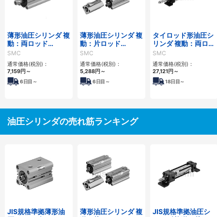
薄形油圧シリンダ 複
薄形油圧シリンダ 複
タイロッド形油圧シ
動：両ロッド
動：片ロッド
リンダ 複動：両ロッ
CH□QWBシリーズ
CH□QBシリーズ
ド CHAWシリーズ
SMC
SMC
SMC
通常価格(税別)：
通常価格(税別)：
通常価格(税別)：
7,159
円
～
5,288
円
～
27,121
円
～
6
日目～
6
日目～
18
日目～
油圧シリンダの売れ筋ランキング
JIS規格準拠薄形油
薄形油圧シリンダ 複
JIS規格準拠油圧シ