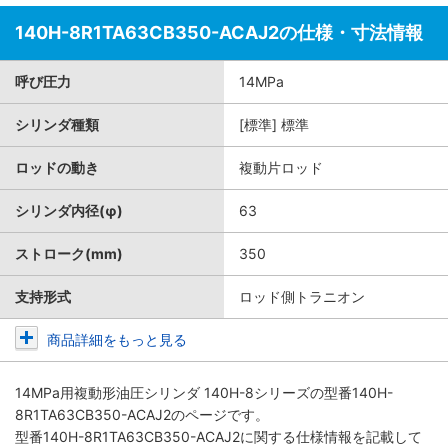
140H-8R1TA63CB350-ACAJ2の仕様・寸法情報
呼び圧力
14MPa
シリンダ種類
[標準] 標準
ロッドの動き
複動片ロッド
シリンダ内径(φ)
63
ストローク(mm)
350
支持形式
ロッド側トラニオン
商品詳細をもっと見る
14MPa用複動形油圧シリンダ 140H-8シリーズ
の型番140H-
8R1TA63CB350-ACAJ2のページです。
型番140H-8R1TA63CB350-ACAJ2に関する仕様情報を記載して