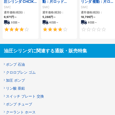
圧シリンダ CH□KD
動：片ロッド
リンダ 複動：片ロッ
シリーズ
CH□QBシリーズ
ド CH2E・CH2F・
SMC
SMC
SMC
CH2G・CH2Hシリ
通常価格(税別)：
通常価格(税別)：
通常価格(税別)：
ーズ
6,971
円
～
5,288
円
～
18,799
円
～
3日目～
6日目～
9日目～
4
4
油圧シリンダに関連する通販・販売特集
ポンプ 石油
クロロプレン ゴム
加圧 ポンプ
リン酸 亜鉛
スイッチ プレート 交換
ポンプ チューブ
クーラント ホース