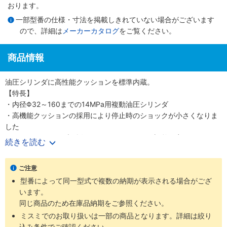
おります。
一部型番の仕様・寸法を掲載しきれていない場合がございます
ので、詳細は
メーカーカタログ
をご覧ください。
商品情報
油圧シリンダに高性能クッションを標準内蔵。
【特長】
・内径Φ32～160までの14MPa用複動油圧シリンダ
・高機能クッションの採用により停止時のショックが小さくなりま
した
・クッションバルブの採用により、クッション調整が容易になりま
続きを読む
した
・クッションバルブは、安全対策として、抜け止め機構を採用しま
ご注意
した
型番によって同一型式で複数の納期が表示される場合がござ
います。
同じ商品のため在庫品納期をご参照ください。
ミスミでのお取り扱いは一部の商品となります。詳細は絞り
込み条件でご確認ください。