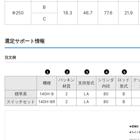
B
Φ250
18.3
46.7
77.6
21.9
C
選定サポート情報
注文例
1
2
3
4
5
パッキン
シリンダ
ロッド
ク
機種
支持形式
材質
内径
形式
標準系
140H-8
2
LA
80
B
スイッチセット
140H-8R
2
LA
80
B