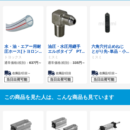
水・油・エアー用耐
油圧・水圧用継手
六角穴付止めねじ
圧ホース[トヨロン
エルボタイプ PT・
とがり先-単品・小
ホース TR]
PFオス
箱-
トヨックス
ミスミ
ミスミ
通常価格(税別)：
637
円
～
通常価格(税別)：
335
円
～
在庫品1日目～
在庫品1日目
在庫品1日目～
当日出荷可能
当日出荷可能
当日出荷可能
この商品を見た人は、こんな商品も見ています