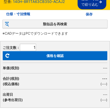
型番:
140H-8R1TA63CB350-ACAJ2
で絞り込む
仕様・寸法情報
保存
類似品を再検索
※CADデータはPCでダウンロードできます
ご注文数：
価格を確認
単価(税別)
---
合計(税別)
---
(税込価格)
(
---
)
出荷日
---
(参考出荷日)
(---)