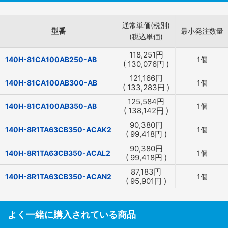
通常単価(税別)
型番
最小発注数量
(税込単価)
118,251
円
140H-81CA100AB250-AB
1個
(
130,076
円
)
121,166
円
140H-81CA100AB300-AB
1個
(
133,283
円
)
125,584
円
140H-81CA100AB350-AB
1個
(
138,142
円
)
90,380
円
140H-8R1TA63CB350-ACAK2
1個
(
99,418
円
)
90,380
円
140H-8R1TA63CB350-ACAL2
1個
(
99,418
円
)
87,183
円
140H-8R1TA63CB350-ACAN2
1個
(
95,901
円
)
よく一緒に購入されている商品