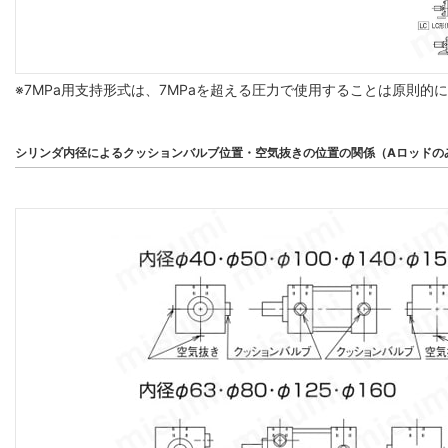
※7MPa用支持形式は、7MPaを超える圧力で使用することは原則的
シリンダ内径によるクッションバルブ位置・空気抜きの位置の関係（Aロッドの