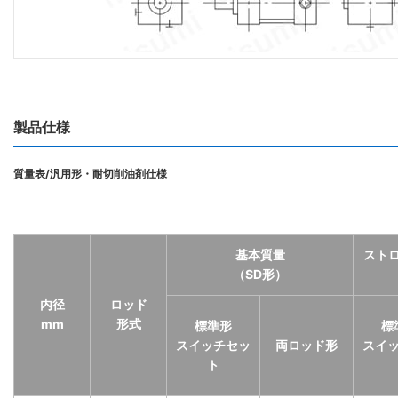
製品仕様
質量表/汎用形・耐切削油剤仕様
基本質量
スト
（SD形）
内径
ロッド
mm
形式
標準形
標
スイッチセッ
両ロッド形
スイ
ト