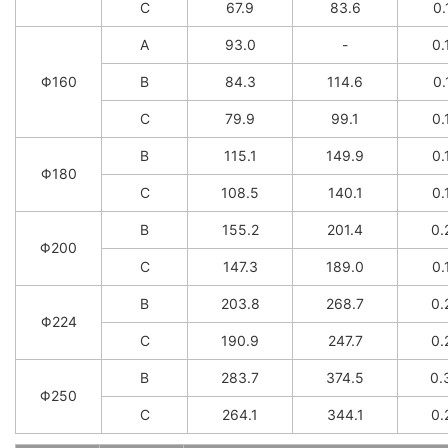
C
67.9
83.6
0.
A
93.0
-
0.
Φ160
B
84.3
114.6
0.
C
79.9
99.1
0.
B
115.1
149.9
0.
Φ180
C
108.5
140.1
0.
B
155.2
201.4
0.
Φ200
C
147.3
189.0
0.
B
203.8
268.7
0.
Φ224
C
190.9
247.7
0.
B
283.7
374.5
0.
Φ250
C
264.1
344.1
0.