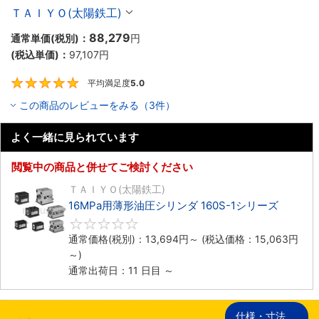
ＴＡＩＹＯ(太陽鉄工)
88,279
通常単価(税別)：
円
(税込単価)：
97,107
円
平均満足度
5.0
5
この商品のレビューをみる（3件）
よく一緒に見られています
閲覧中の商品と併せてご検討ください
ＴＡＩＹＯ(太陽鉄工)
16MPa用薄形油圧シリンダ 160S-1シリーズ
0
通常価格(税別)：
13,694
円
～
(税込価格：
15,063
円
～)
通常出荷日：11 日目 ～
仕様・寸法
