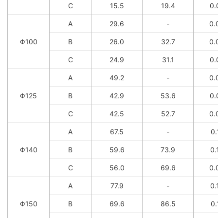
C
15.5
19.4
0.
A
29.6
-
0.
Φ100
B
26.0
32.7
0.
C
24.9
31.1
0.
A
49.2
-
0.
Φ125
B
42.9
53.6
0.
C
42.5
52.7
0.
A
67.5
-
0.
Φ140
B
59.6
73.9
0.
C
56.0
69.6
0.
A
77.9
-
0.
Φ150
B
69.6
86.5
0.