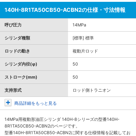
140H-8R1TA50CB50-ACBN2の仕様・寸法情報
呼び圧力
14MPa
シリンダ種類
[標準] 標準
ロッドの動き
複動片ロッド
シリンダ内径(φ)
50
ストローク(mm)
50
支持形式
ロッド側トラニオン
商品詳細をもっと見る
14MPa用複動形油圧シリンダ 140H-8シリーズ
の型番140H-
8R1TA50CB50-ACBN2のページです。
型番140H-8R1TA50CB50-ACBN2に関する仕様情報を記載してお