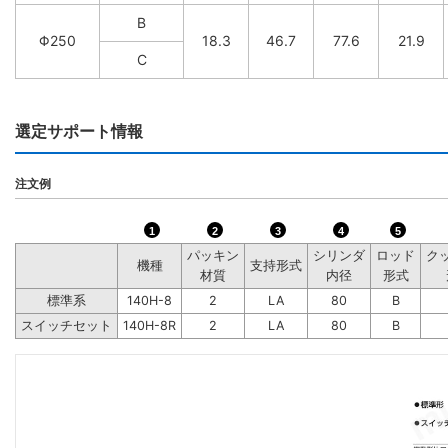
B
Φ250
18.3
46.7
77.6
21.9
C
選定サポート情報
注文例
1
2
3
4
5
パッキン
シリンダ
ロッド
ク
機種
支持形式
材質
内径
形式
標準系
140H-8
2
LA
80
B
スイッチセット
140H-8R
2
LA
80
B