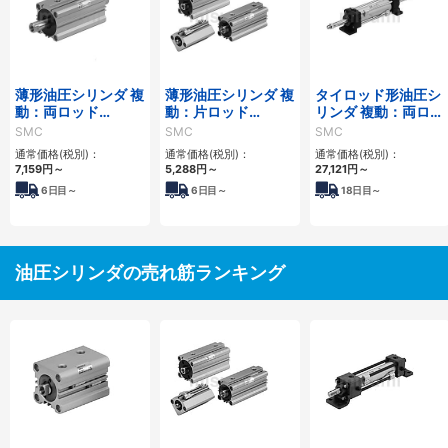
薄形油圧シリンダ 複
薄形油圧シリンダ 複
タイロッド形油圧シ
動：両ロッド
動：片ロッド
リンダ 複動：両ロッ
CH□QWBシリーズ
CH□QBシリーズ
ド CHAWシリーズ
SMC
SMC
SMC
通常価格(税別)：
通常価格(税別)：
通常価格(税別)：
7,159
円
～
5,288
円
～
27,121
円
～
6
日目～
6
日目～
18
日目～
油圧シリンダの売れ筋ランキング