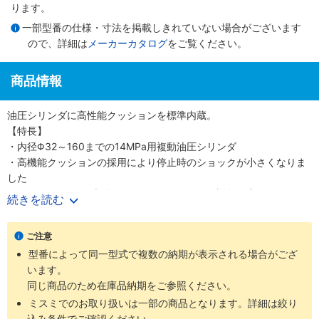
ります。
一部型番の仕様・寸法を掲載しきれていない場合がございます
ので、詳細は
メーカーカタログ
をご覧ください。
商品情報
油圧シリンダに高性能クッションを標準内蔵。
【特長】
・内径Φ32～160までの14MPa用複動油圧シリンダ
・高機能クッションの採用により停止時のショックが小さくなりま
した
・クッションバルブの採用により、クッション調整が容易になりま
続きを読む
した
・クッションバルブは、安全対策として、抜け止め機構を採用しま
ご注意
した
型番によって同一型式で複数の納期が表示される場合がござ
います。
同じ商品のため在庫品納期をご参照ください。
ミスミでのお取り扱いは一部の商品となります。詳細は絞り
込み条件でご確認ください。