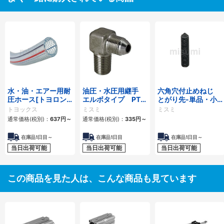
水・油・エアー用耐
油圧・水圧用継手
六角穴付止めねじ
圧ホース[トヨロン
エルボタイプ PT・
とがり先-単品・小
ホース TR]
PFオス
箱-
トヨックス
ミスミ
ミスミ
通常価格(税別)：
637
円
～
通常価格(税別)：
335
円
～
在庫品1日目～
在庫品1日目
在庫品1日目～
当日出荷可能
当日出荷可能
当日出荷可能
この商品を見た人は、こんな商品も見ています