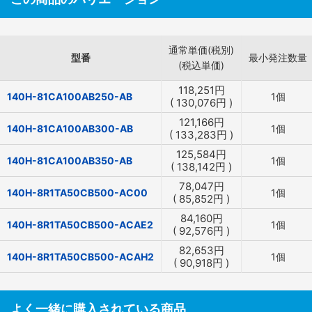
通常単価(税別)
型番
最小発注数量
(税込単価)
118,251
円
140H-81CA100AB250-AB
1個
(
130,076
円
)
121,166
円
140H-81CA100AB300-AB
1個
(
133,283
円
)
125,584
円
140H-81CA100AB350-AB
1個
(
138,142
円
)
78,047
円
140H-8R1TA50CB500-AC00
1個
(
85,852
円
)
84,160
円
140H-8R1TA50CB500-ACAE2
1個
(
92,576
円
)
82,653
円
140H-8R1TA50CB500-ACAH2
1個
(
90,918
円
)
よく一緒に購入されている商品