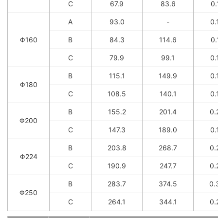
C
67.9
83.6
0.
A
93.0
-
0.
Φ160
B
84.3
114.6
0.
C
79.9
99.1
0.
B
115.1
149.9
0.
Φ180
C
108.5
140.1
0.
B
155.2
201.4
0.
Φ200
C
147.3
189.0
0.
B
203.8
268.7
0.
Φ224
C
190.9
247.7
0.
B
283.7
374.5
0.
Φ250
C
264.1
344.1
0.