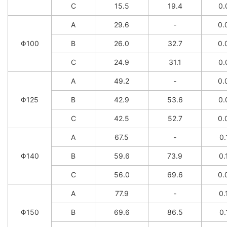
C
15.5
19.4
0.
A
29.6
-
0.
Φ100
B
26.0
32.7
0.
C
24.9
31.1
0.
A
49.2
-
0.
Φ125
B
42.9
53.6
0.
C
42.5
52.7
0.
A
67.5
-
0.
Φ140
B
59.6
73.9
0.
C
56.0
69.6
0.
A
77.9
-
0.
Φ150
B
69.6
86.5
0.