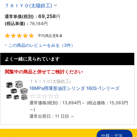
ＴＡＩＹＯ(太陽鉄工)
69,258
通常単価(税別)：
円
(税込単価)：
76,184
円
平均満足度
5.0
5
この商品のレビューをみる（3件）
よく一緒に見られています
閲覧中の商品と併せてご検討ください
ＴＡＩＹＯ(太陽鉄工)
16MPa用薄形油圧シリンダ 160S-1シリーズ
0
通常価格(税別)：
13,694
円
～
(税込価格：
15,063
円
～)
通常出荷日：11 日目 ～
仕様・寸法
