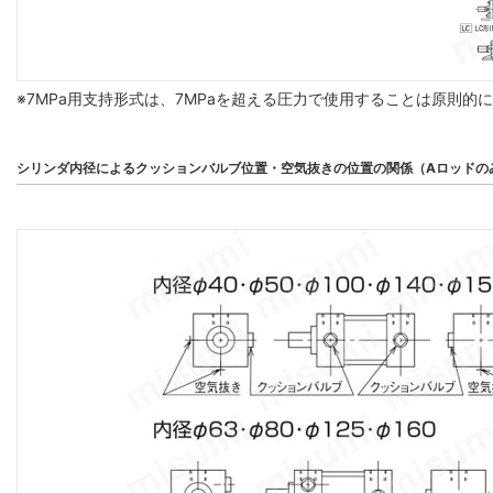
※7MPa用支持形式は、7MPaを超える圧力で使用することは原則的
シリンダ内径によるクッションバルブ位置・空気抜きの位置の関係（Aロッドの