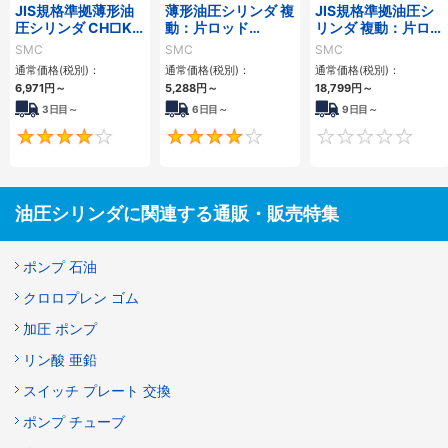
JIS規格準拠薄形油
薄形油圧シリンダ 複
JIS規格準拠油圧シ
圧シリンダ CH□KD
動：片ロッド
リンダ 複動：片ロッ
シリーズ
CH□QBシリーズ
ド CH2E・CH2F・
SMC
SMC
SMC
CH2G・CH2Hシリ
通常価格(税別)：
通常価格(税別)：
通常価格(税別)：
ーズ
6,971
円
～
5,288
円
～
18,799
円
～
3日目～
6日目～
9日目～
4
4
油圧シリンダに関連する通販・販売特集
ポンプ 石油
クロロプレン ゴム
加圧 ポンプ
リン酸 亜鉛
スイッチ プレート 交換
ポンプ チューブ