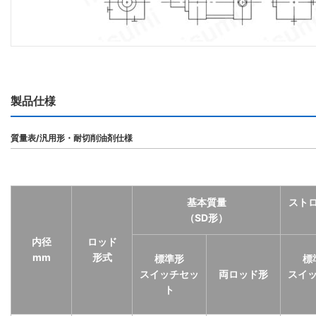
製品仕様
質量表/汎用形・耐切削油剤仕様
基本質量
スト
（SD形）
内径
ロッド
mm
形式
標準形
標
スイッチセッ
両ロッド形
スイ
ト