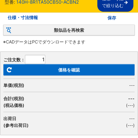
型番:
140H-8R1TA50CB50-ACBN2
で絞り込む
仕様・寸法情報
保存
類似品を再検索
※CADデータはPCでダウンロードできます
ご注文数：
価格を確認
単価(税別)
---
合計(税別)
---
(税込価格)
(
---
)
出荷日
---
(参考出荷日)
(---)